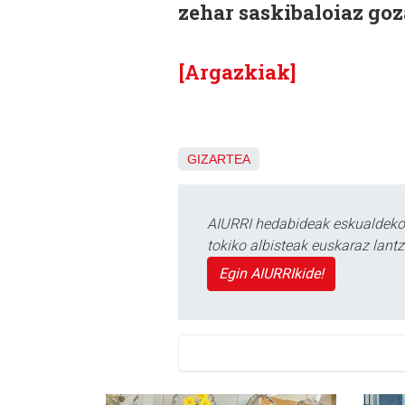
zehar saskibaloiaz go
[Argazkiak]
GIZARTEA
AIURRI hedabideak eskualdeko n
tokiko albisteak euskaraz lan
Egin AIURRIkide!