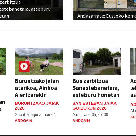
 zerbitzua
estebanetara, asteburu
etan
Andazarrate: Eusteko kem
Buruntzako jaien
Bus zerbitzua
Ad
atarikoa, Ainhoa
Sanestebanetara,
le
Aiertzarekin
asteburu honetan
a
ien
BURUNTZAKO JAIAK
SAN ESTEBAN JAIAK
AD
k
2026
GOIBURUN 2026
Aiu
Xabat Minguez
abu 04
Aiurri
abu 05, 07:00
AD
ANDOAIN
ANDOAIN