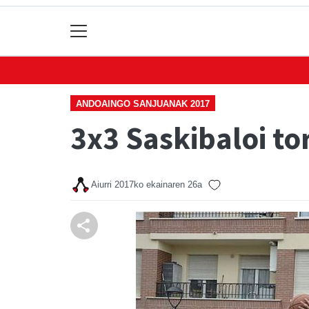
ANDOAINGO SANJUANAK 2017
3x3 Saskibaloi t
Aiurri
2017ko ekainaren 26a