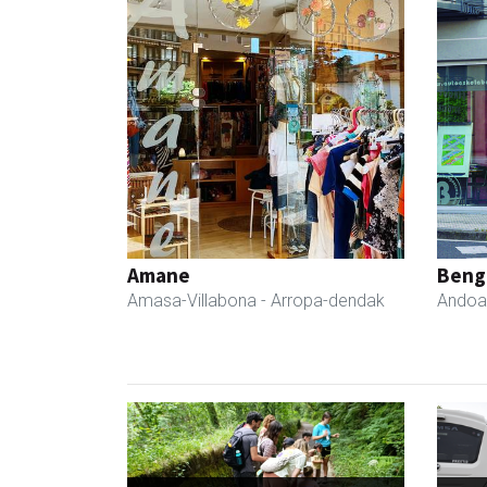
Amane
Beng
Amasa-Villabona
- Arropa-dendak
Andoa