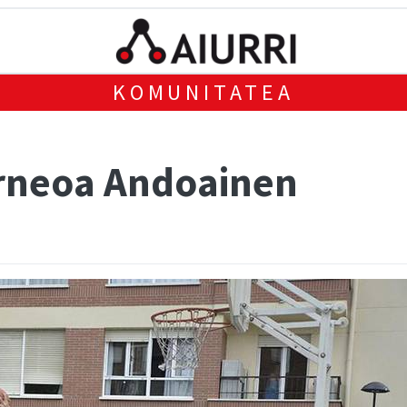
KOMUNITATEA
orneoa Andoainen