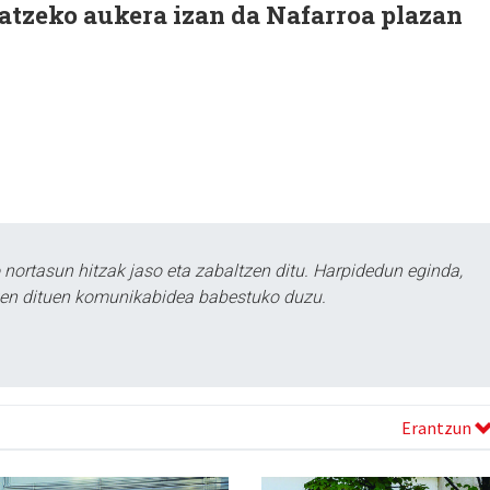
zatzeko aukera izan da Nafarroa plazan
ortasun hitzak jaso eta zabaltzen ditu. Harpidedun eginda,
tzen dituen komunikabidea babestuko duzu.
Erantzun