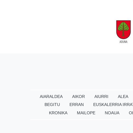
AIARALDEA
AIKOR
AIURRI
ALEA
BEGITU
ERRAN
EUSKALERRIA IRRA
KRONIKA
MAILOPE
NOAUA
O