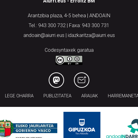
Aiurri.eus - Erroitz BM
Arantzibia plaza, 4-5 behea | ANDOAIN
Tel.: 943 300 732 | Faxa: 943 300 731
andoain@aiurri.eus | idazkaritza@aiurri.eus
Codesyntaxek garatua
LEGE OHARRA
PUBLIZITATEA
ARAUAK
HARREMANET