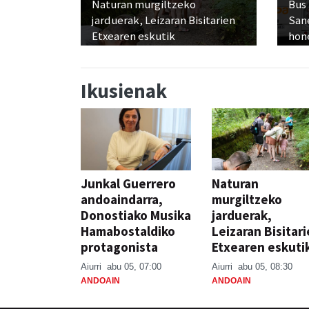
Naturan murgiltzeko
Bus
jarduerak, Leizaran Bisitarien
San
Etxearen eskutik
hon
Ikusienak
Junkal Guerrero
Naturan
andoaindarra,
murgiltzeko
Donostiako Musika
jarduerak,
Hamabostaldiko
Leizaran Bisitar
protagonista
Etxearen eskuti
Aiurri
abu 05, 07:00
Aiurri
abu 05, 08:30
ANDOAIN
ANDOAIN