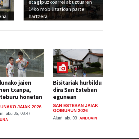
eta gipuzkoarrei abuztuaren
14ko mobilizazioan parte
ena
hartzera
unako jaien
Bisitariak hurbildu
hen txanpa,
dira San Esteban
steburu honetan
egunean
SAN ESTEBAN JAIAK
UNAKO JAIAK 2026
GOIBURUN 2026
rri
abu 05, 08:47
Aiurri
abu 03
ANDOAIN
UNA