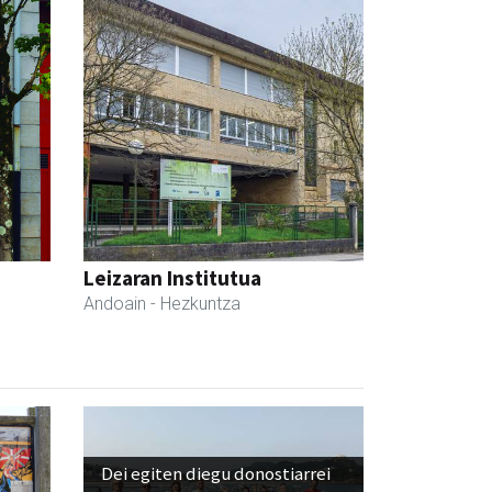
Leizaran Institutua
Andoain
- Hezkuntza
Dei egiten diegu donostiarrei