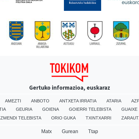
Gertuko informazioa, euskaraz
AMEZTI
ANBOTO
ANTXETA IRRATIA
ATARIA
AZP
TIA
GEURIA
GOIENA
GOIERRI TELEBISTA
GUAIXE
IZMENDI TELEBISTA
ORIO GUKA
TXINTXARRI
ZARAUT
Matx
Gurean
Ttap