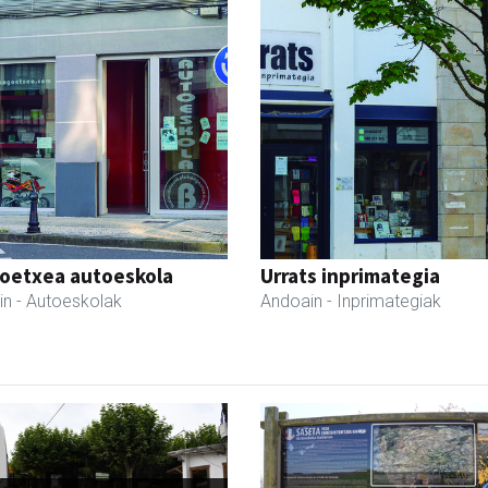
oetxea autoeskola
Urrats inprimategia
in
- Autoeskolak
Andoain
- Inprimategiak