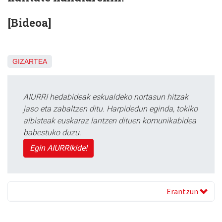
[Bideoa]
GIZARTEA
AIURRI hedabideak eskualdeko nortasun hitzak
jaso eta zabaltzen ditu. Harpidedun eginda, tokiko
albisteak euskaraz lantzen dituen komunikabidea
babestuko duzu.
Egin AIURRIkide!
Erantzun