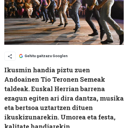
Gehitu gaitzazu Googlen
Ikusmin handia piztu zuen
Andoainen Tio Teronen Semeak
taldeak. Euskal Herrian barrena
ezagun egiten ari dira dantza, musika
eta bertsoa uztartzen dituen
ikuskizunarekin. Umorea eta festa,
kalitate handiarekin.