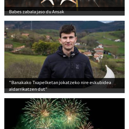
Babes zabala jaso du Ansak
"Banakako Txapelketan jokatzeko nire eskubidea
aldarrikatzen dut"