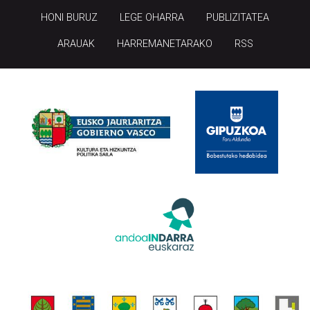
HONI BURUZ
LEGE OHARRA
PUBLIZITATEA
ARAUAK
HARREMANETARAKO
RSS