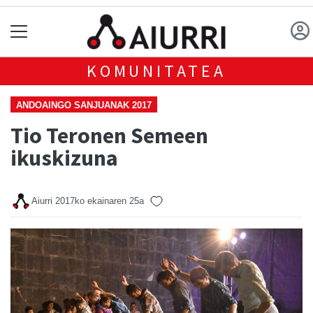
KOMUNITATEA
ANDOAINGO SANJUANAK 2017
Tio Teronen Semeen
ikuskizuna
Aiurri
2017ko ekainaren 25a