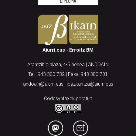
Aiurri.eus - Erroitz BM
Arantzibia plaza, 4-5 behea | ANDOAIN
Tel.: 943 300 732 | Faxa: 943 300 731
andoain@aiurri.eus | idazkaritza@aiurri.eus
Codesyntaxek garatua