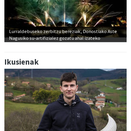
Lurraldebuseko zerbitzu bereziak, Donostiako Aste
Nagusiko su-artifizialez gozatu ahal izateko
Ikusienak