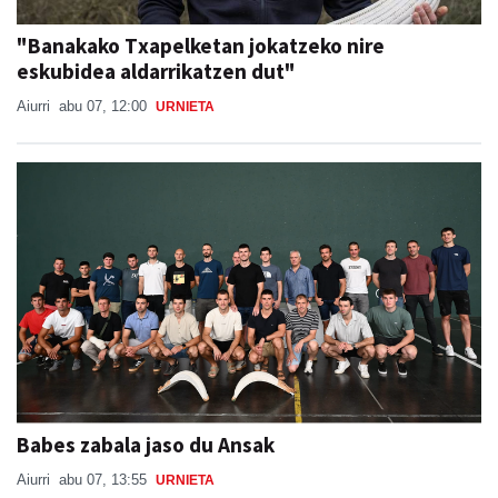
"Banakako Txapelketan jokatzeko nire
eskubidea aldarrikatzen dut"
Aiurri
abu 07, 12:00
URNIETA
Babes zabala jaso du Ansak
Aiurri
abu 07, 13:55
URNIETA