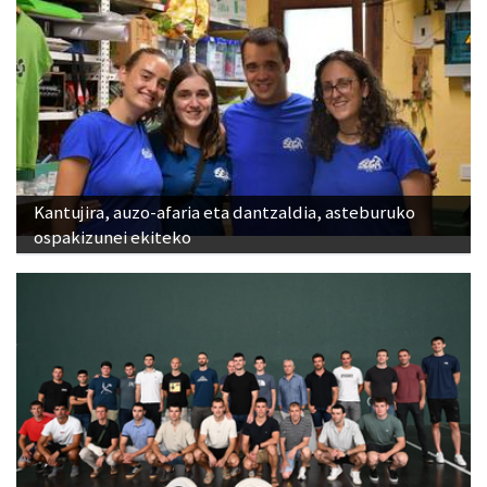
Kantujira, auzo-afaria eta dantzaldia, asteburuko
ospakizunei ekiteko