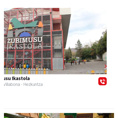
Previous
Next
Magale Ikastetxea
Urnieta
- Hezkuntza