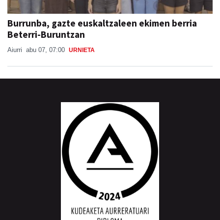
Burrunba, gazte euskaltzaleen ekimen berria
Beterri-Buruntzan
Aiurri
abu 07, 07:00
URNIETA