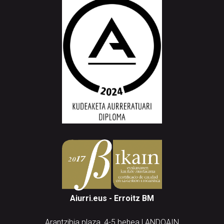
Aiurri.eus - Erroitz BM
Arantzibia plaza, 4-5 behea | ANDOAIN