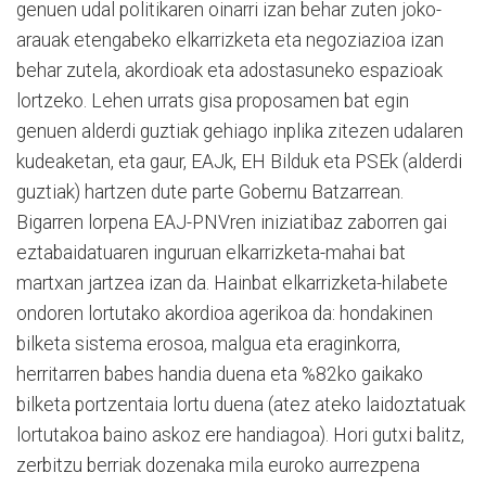
genuen udal politikaren oinarri izan behar zuten joko-
arauak etengabeko elkarrizketa eta negoziazioa izan
behar zutela, akordioak eta adostasuneko espazioak
lortzeko. Lehen urrats gisa proposamen bat egin
genuen alderdi guztiak gehiago inplika zitezen udalaren
kudeaketan, eta gaur, EAJk, EH Bilduk eta PSEk (alderdi
guztiak) hartzen dute parte Gobernu Batzarrean.
Bigarren lorpena EAJ-PNVren iniziatibaz zaborren gai
eztabaidatuaren inguruan elkarrizketa-mahai bat
martxan jartzea izan da. Hainbat elkarrizketa-hilabete
ondoren lortutako akordioa agerikoa da: hondakinen
bilketa sistema erosoa, malgua eta eraginkorra,
herritarren babes handia duena eta %82ko gaikako
bilketa portzentaia lortu duena (atez ateko laidoztatuak
lortutakoa baino askoz ere handiagoa). Hori gutxi balitz,
zerbitzu berriak dozenaka mila euroko aurrezpena