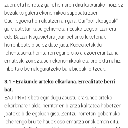
zuen, eta horretaz gain, herriaren diru-kutxarako inoiz ez
bezalako galera ekonomikoa suposatu zuen.
Gaur, egoera hori aldatzen ari gara. Gai "politikoagoak",
gure ustetan kasu gehienetan Eusko Legebiltzarrera
edo Batzar Nagusietara joan beharko luketenak,
horrenbeste pisu ez dute jada. Kudeaketak du
lehentasuna, herritarren eguneroko arazoei erantzuna
emateak, zorroztasun ekonomikoak eta proiektu nahiz
inbertsio berriak garatzeko baliabideak lortzeak.
3.1.- Erakunde arteko elkarlana. Errealitate berri
bat.
EAJ-PNVtik beti egin dugu apustu erakunde arteko
elkarlanaren alde, herritarren bizitza kalitatea hobetzen
joateko bide egokien gisa. Zentzu horretan, gobernuko
lehenengo bi urte hauek oso emaitza onak eman ditu.