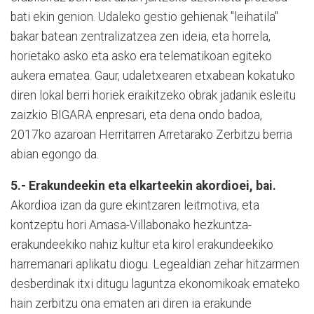
bati ekin genion. Udaleko gestio gehienak "leihatila"
bakar batean zentralizatzea zen ideia, eta horrela,
horietako asko eta asko era telematikoan egiteko
aukera ematea. Gaur, udaletxearen etxabean kokatuko
diren lokal berri horiek eraikitzeko obrak jadanik esleitu
zaizkio BIGARA enpresari, eta dena ondo badoa,
2017ko azaroan Herritarren Arretarako Zerbitzu berria
abian egongo da.
5.- Erakundeekin eta elkarteekin akordioei, bai.
Akordioa izan da gure ekintzaren leitmotiva, eta
kontzeptu hori Amasa-Villabonako hezkuntza-
erakundeekiko nahiz kultur eta kirol erakundeekiko
harremanari aplikatu diogu. Legealdian zehar hitzarmen
desberdinak itxi ditugu laguntza ekonomikoak emateko
hain zerbitzu ona ematen ari diren ia erakunde