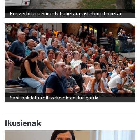
Bus zerbitzua Sanestebanetara, asteburu honetan
Santioak laburbiltzeko bideo ikusgarria
Ikusienak