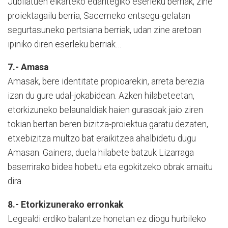
Jubilatuen elkarteko edaritegiko eserleku berriak, zine
proiektagailu berria, Sacemeko entsegu-gelatan
segurtasuneko pertsiana berriak, udan zine aretoan
ipiniko diren eserleku berriak…
7.- Amasa
Amasak, bere identitate propioarekin, arreta berezia
izan du gure udal-jokabidean. Azken hilabeteetan,
etorkizuneko belaunaldiak haien gurasoak jaio ziren
tokian bertan beren bizitza-proiektua garatu dezaten,
etxebizitza multzo bat eraikitzea ahalbidetu dugu
Amasan. Gainera, duela hilabete batzuk Lizarraga
baserrirako bidea hobetu eta egokitzeko obrak amaitu
dira.
8.- Etorkizunerako erronkak
Legealdi erdiko balantze honetan ez diogu hurbileko