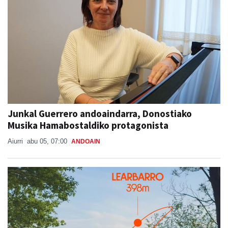
Junkal Guerrero andoaindarra, Donostiako
Musika Hamabostaldiko protagonista
Aiurri
abu 05, 07:00
ANDOAIN