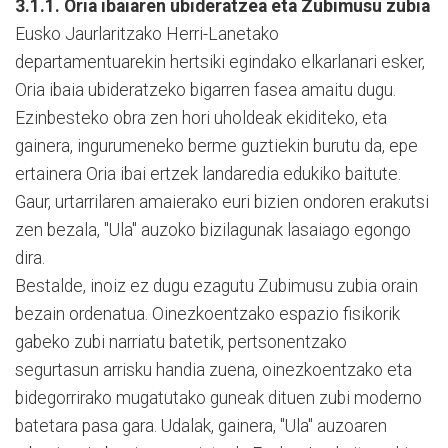
3.1.1. Oria ibaiaren ubideratzea eta Zubimusu zubia
Eusko Jaurlaritzako Herri-Lanetako
departamentuarekin hertsiki egindako elkarlanari esker,
Oria ibaia ubideratzeko bigarren fasea amaitu dugu.
Ezinbesteko obra zen hori uholdeak ekiditeko, eta
gainera, ingurumeneko berme guztiekin burutu da, epe
ertainera Oria ibai ertzek landaredia edukiko baitute.
Gaur, urtarrilaren amaierako euri bizien ondoren erakutsi
zen bezala, "Ula" auzoko bizilagunak lasaiago egongo
dira.
Bestalde, inoiz ez dugu ezagutu Zubimusu zubia orain
bezain ordenatua. Oinezkoentzako espazio fisikorik
gabeko zubi narriatu batetik, pertsonentzako
segurtasun arrisku handia zuena, oinezkoentzako eta
bidegorrirako mugatutako guneak dituen zubi moderno
batetara pasa gara. Udalak, gainera, "Ula" auzoaren