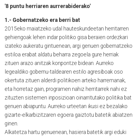
'8 puntu herriaren aurrerabiderako'
1.- Gobernatzeko era berri bat
2015eko maiatzeko udal hauteskundeetan herritarren
gehiengoak lehen indar politiko gisa beraien ordezkari
izateko aukeratu gintuenean, argi genuen gobernatzeko
estiloa erabat aldatu beharra zegoela gure herriak
zituen arazo anitzak konpontze bidean. Aurreko
legealdiko gobernu-taldearen estilo agresiboak oso
okertuta zituen alderdi politikoen arteko harremanak,
eta horretaz gain, programen nahiz herritarrek nahi ez
zituzten sistemen inposizioan oinarritutako politika bat
genuen abiapuntu. Aurreko urteetan ikusi ez bezalako
gizarte-elkarbizitzaren egoera gaiztotu batetik abiatzen
ginen.
Alkatetza hartu genuenean, hasiera batetik argi eduki