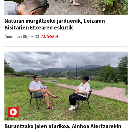
Naturan murgiltzeko jarduerak, Leizaran
Bisitarien Etxearen eskutik
Aiurri
abu 05, 08:30
ANDOAIN
Buruntzako jaien atarikoa, Ainhoa Aiertzarekin