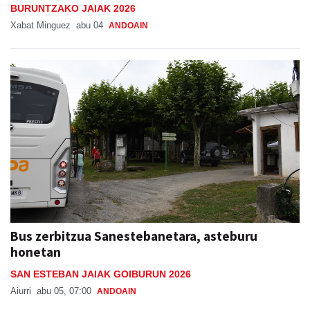
BURUNTZAKO JAIAK 2026
Xabat Minguez
abu 04
ANDOAIN
Bus zerbitzua Sanestebanetara, asteburu
honetan
SAN ESTEBAN JAIAK GOIBURUN 2026
Aiurri
abu 05, 07:00
ANDOAIN