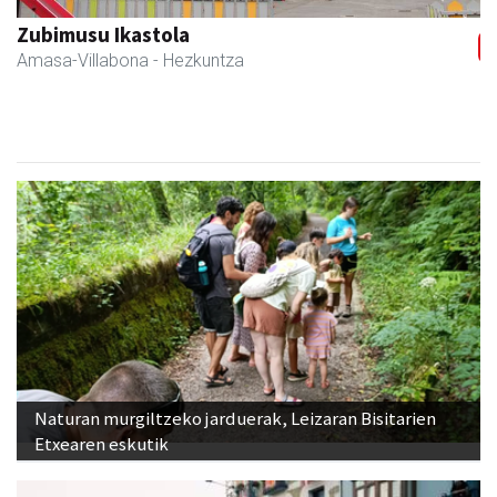
Zubimusu Ikastola
Amasa-Villabona
- Hezkuntza
Naturan murgiltzeko jarduerak, Leizaran Bisitarien
Etxearen eskutik