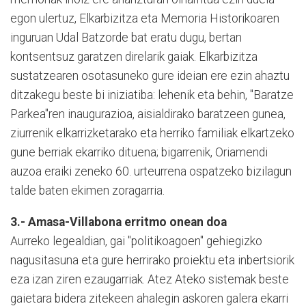
egon ulertuz, Elkarbizitza eta Memoria Historikoaren
inguruan Udal Batzorde bat eratu dugu, bertan
kontsentsuz garatzen direlarik gaiak. Elkarbizitza
sustatzearen osotasuneko gure ideian ere ezin ahaztu
ditzakegu beste bi iniziatiba: lehenik eta behin, "Baratze
Parkea"ren inaugurazioa, aisialdirako baratzeen gunea,
ziurrenik elkarrizketarako eta herriko familiak elkartzeko
gune berriak ekarriko dituena; bigarrenik, Oriamendi
auzoa eraiki zeneko 60. urteurrena ospatzeko bizilagun
talde baten ekimen zoragarria.
3.- Amasa-Villabona erritmo onean doa
Aurreko legealdian, gai "politikoagoen" gehiegizko
nagusitasuna eta gure herrirako proiektu eta inbertsiorik
eza izan ziren ezaugarriak. Atez Ateko sistemak beste
gaietara bidera zitekeen ahalegin askoren galera ekarri