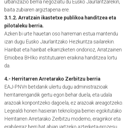
urbanizazio berria negoziatu du Eusko Jaurlaritzarekin,
baita zubiaren argiztapena ere.
3.1.2. Arratzain ikastetxe publikoa handitzea eta
pilotaleku berria.
Azken bi urte hauetan oso harreman estua mantendu
izan dugu Eusko Jaurlaritzako Hezkuntza sailarekin.
Hainbat eta hainbat elkarrizketen ondorioz, Arratzainen
Erniobea BHIko institutuaren eraikina handitzea lortu
da.
4.- Herritarren Arretarako Zerbitzu berria
EAJ-PNVn betidanik ulertu dugu administrazioak
herritarrengandik gertu egon behar duela, eta udala
arazoak konpontzeko dagoela, ez arazoak areagotzeko.
Legealdi honen hasieran teknologia berriei egokitutako
Herritarren Arretarako Zerbitzu moderno, eraginkor eta
erabilerraz berri bat abian jartzeko azterketa-prozesu