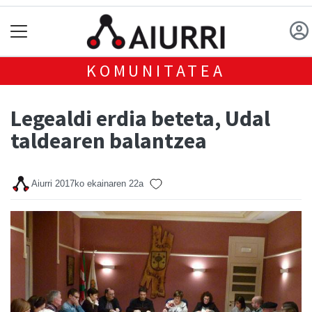
KOMUNITATEA
Legealdi erdia beteta, Udal
taldearen balantzea
Aiurri
2017ko ekainaren 22a