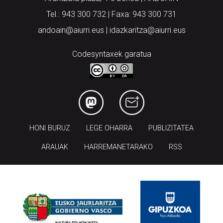
Tel.: 943 300 732 | Faxa: 943 300 731
andoain@aiurri.eus | idazkaritza@aiurri.eus
Codesyntaxek garatua
HONI BURUZ
LEGE OHARRA
PUBLIZITATEA
ARAUAK
HARREMANETARAKO
RSS