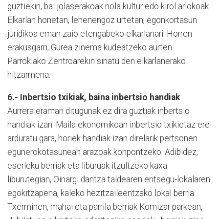
guztiekin, bai jolaserakoak nola kultur edo kirol arlokoak.
Elkarlan honetan, lehenengoz urtetan, egonkortasun
juridikoa eman zaio etengabeko elkarlanari. Horren
erakusgarri, Gurea zinema kudeatzeko aurten
Parrokiako Zentroarekin sinatu den elkarlanerako
hitzarmena.
6.- Inbertsio txikiak, baina inbertsio handiak
Aurrera eraman ditugunak ez dira guztiak inbertsio
handiak izan. Maila ekonomikoan inbertsio txikietaz ere
arduratu gara, horiek handiak izan direlarik pertsonen
egunerokotasunean arazoak konpontzeko. Adibidez,
eserleku berriak eta liburuak itzultzeko kaxa
liburutegian, Oinargi dantza taldearen entsegu-lokalaren
egokitzapena, kaleko hezitzaileentzako lokal berria
Txerminen, mahai eta parrila berriak Komizar parkean,