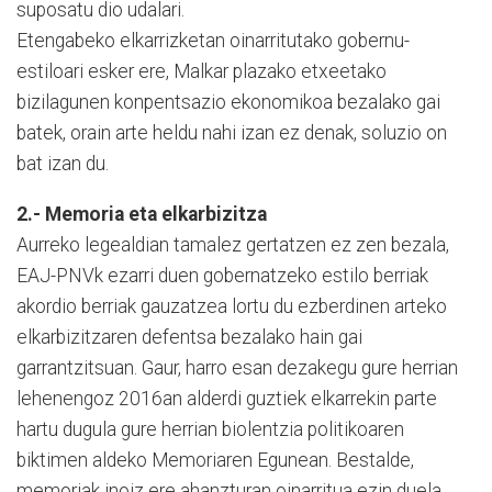
suposatu dio udalari.
Etengabeko elkarrizketan oinarritutako gobernu-
estiloari esker ere, Malkar plazako etxeetako
bizilagunen konpentsazio ekonomikoa bezalako gai
batek, orain arte heldu nahi izan ez denak, soluzio on
bat izan du.
2.- Memoria eta elkarbizitza
Aurreko legealdian tamalez gertatzen ez zen bezala,
EAJ-PNVk ezarri duen gobernatzeko estilo berriak
akordio berriak gauzatzea lortu du ezberdinen arteko
elkarbizitzaren defentsa bezalako hain gai
garrantzitsuan. Gaur, harro esan dezakegu gure herrian
lehenengoz 2016an alderdi guztiek elkarrekin parte
hartu dugula gure herrian biolentzia politikoaren
biktimen aldeko Memoriaren Egunean. Bestalde,
memoriak inoiz ere ahanzturan oinarritua ezin duela