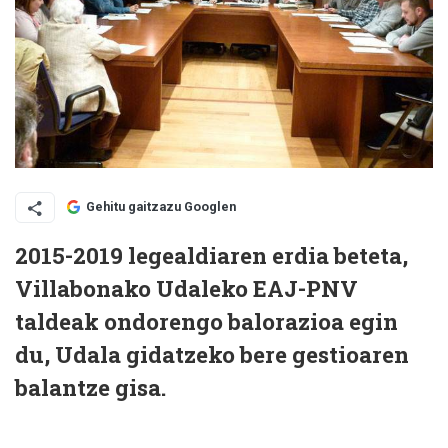
Gehitu gaitzazu Googlen
2015-2019 legealdiaren erdia beteta,
Villabonako Udaleko EAJ-PNV
taldeak ondorengo balorazioa egin
du, Udala gidatzeko bere gestioaren
balantze gisa.