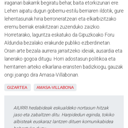
iraganari bakarrik begiratu behar, baita etorkizunari ere.
Lehen aipatu dugun gobernu-estilu berriaren ildotik, gure
lehentasunak hiria berroneratzeari eta elkarbizitzako
eremu berriak eraikitzeari zuzenduko zaizkio.
Horretarako, laguntza eskatuko da Gipuzkoako Foru
Aldundia bezalako erakunde publiko ezberdinetan.
Orain arte bezala aurrera jarraitzeko ideiak, ausardia eta
lanerako gogoa ditugu. Horri adostasun politikoa eta
herritarren arteko elkarlana eransten badizkiogu, gauzak
ongi joango dira Amasa-Villabonan.
GIZARTEA
AMASA-VILLABONA
AIURRI hedabideak eskualdeko nortasun hitzak
jaso eta zabaltzen ditu. Harpidedun eginda, tokiko
albisteak euskaraz lantzen dituen komunikabidea