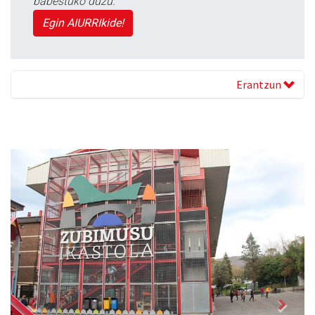
babestuko duzu.
Egin AIURRIkide!
Erantzun
Previous
Next