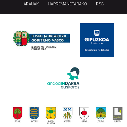
ARAUAK
HARREMANETARAKO
RSS