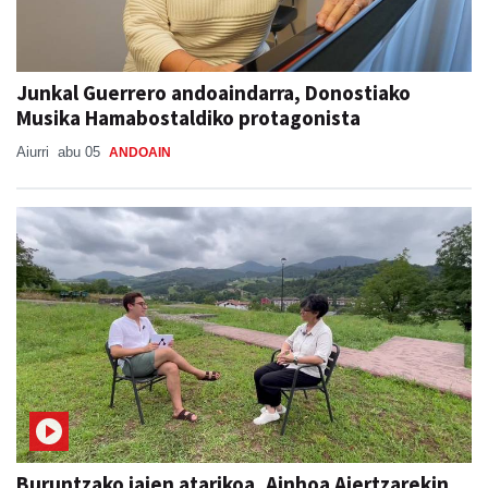
Junkal Guerrero andoaindarra, Donostiako
Musika Hamabostaldiko protagonista
Aiurri
abu 05
ANDOAIN
Buruntzako jaien atarikoa, Ainhoa Aiertzarekin