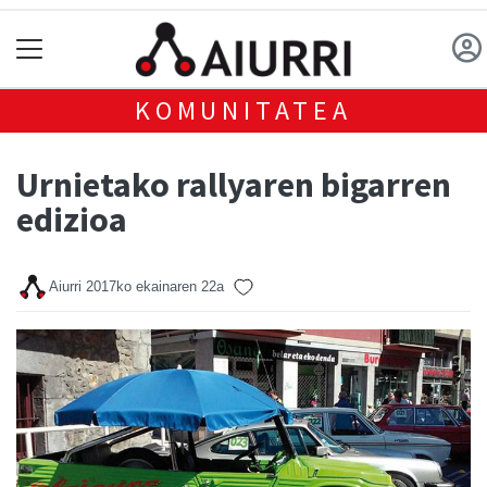
KOMUNITATEA
Urnietako rallyaren bigarren
edizioa
Aiurri
2017ko ekainaren 22a