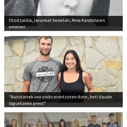
Otoitzaldia, larunbat honetan, Ama Kandidaren
omenez
"Auzotarrek oso ondo erantzuten dute, beti daude
laguntzeko prest"