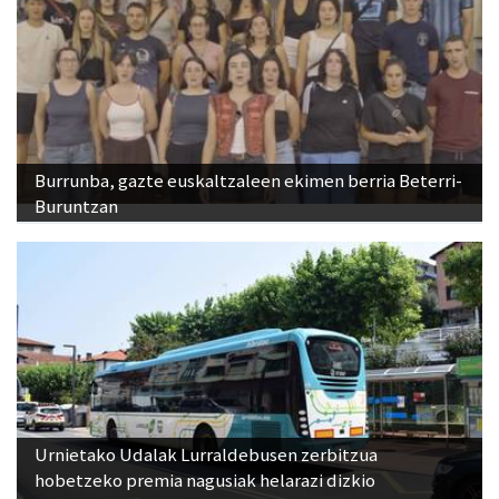
Burrunba, gazte euskaltzaleen ekimen berria Beterri-
Buruntzan
Urnietako Udalak Lurraldebusen zerbitzua
hobetzeko premia nagusiak helarazi dizkio