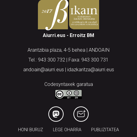
Aiurri.eus - Erroitz BM
Arantzibia plaza, 4-5 behea | ANDOAIN
Tel.: 943 300 732 | Faxa: 943 300 731
andoain@aiurri.eus | idazkaritza@aiurri.eus
Codesyntaxek garatua
HONI BURUZ
LEGE OHARRA
PUBLIZITATEA