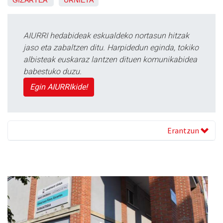
AIURRI hedabideak eskualdeko nortasun hitzak
jaso eta zabaltzen ditu. Harpidedun eginda, tokiko
albisteak euskaraz lantzen dituen komunikabidea
babestuko duzu.
Egin AIURRIkide!
Erantzun