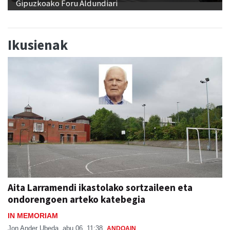
Gipuzkoako Foru Aldundiari
Ikusienak
Aita Larramendi ikastolako sortzaileen eta
ondorengoen arteko katebegia
IN MEMORIAM
Jon Ander Ubeda
abu 06, 11:38
ANDOAIN