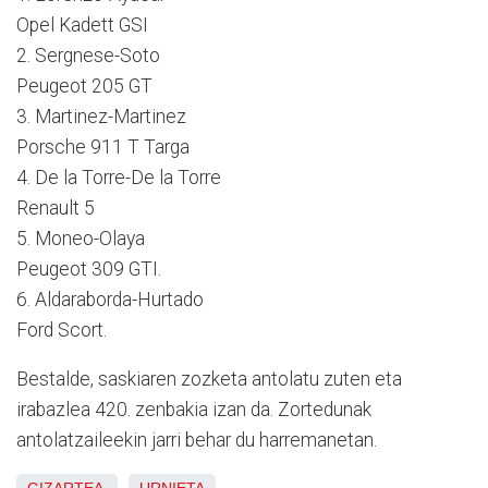
Opel Kadett GSI
2. Sergnese-Soto
Peugeot 205 GT
3. Martinez-Martinez
Porsche 911 T Targa
4. De la Torre-De la Torre
Renault 5
5. Moneo-Olaya
Peugeot 309 GTI.
6. Aldaraborda-Hurtado
Ford Scort.
Bestalde, saskiaren zozketa antolatu zuten eta
irabazlea 420. zenbakia izan da. Zortedunak
antolatzaileekin jarri behar du harremanetan.
GIZARTEA
URNIETA