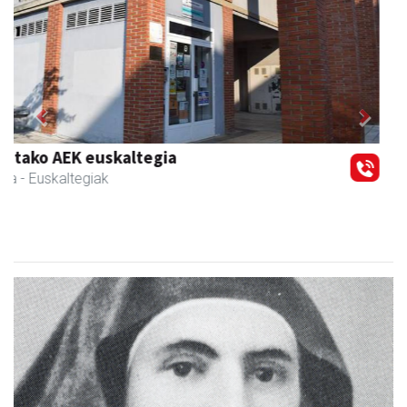
Previous
Next
Barn trasteleku eta biltegi txikien alokairua
Urnieta
- Trastelekuak