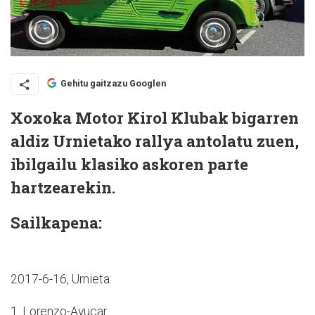
Gehitu gaitzazu Googlen
Xoxoka Motor Kirol Klubak bigarren
aldiz Urnietako rallya antolatu zuen,
ibilgailu klasiko askoren parte
hartzearekin.
Sailkapena:
2017-6-16, Urnieta:
1. Lorenzo-Ayucar