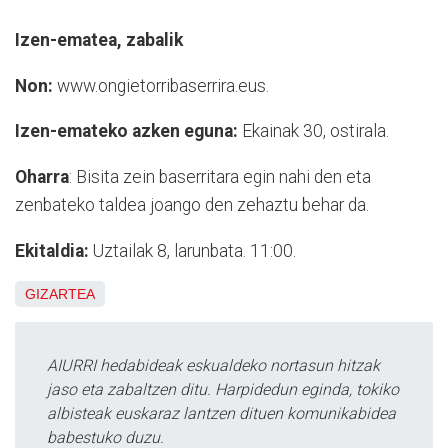
Izen-ematea, zabalik
Non:
www.ongietorribaserrira.eus.
Izen-emateko azken eguna:
Ekainak 30, ostirala.
Oharra
: Bisita zein baserritara egin nahi den eta
zenbateko taldea joango den zehaztu behar da.
Ekitaldia:
Uztailak 8, larunbata. 11:00.
GIZARTEA
AIURRI hedabideak eskualdeko nortasun hitzak
jaso eta zabaltzen ditu. Harpidedun eginda, tokiko
albisteak euskaraz lantzen dituen komunikabidea
babestuko duzu.