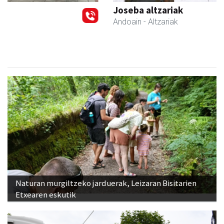
Joseba altzariak
Andoain
- Altzariak
Naturan murgiltzeko jarduerak, Leizaran Bisitarien
Etxearen eskutik