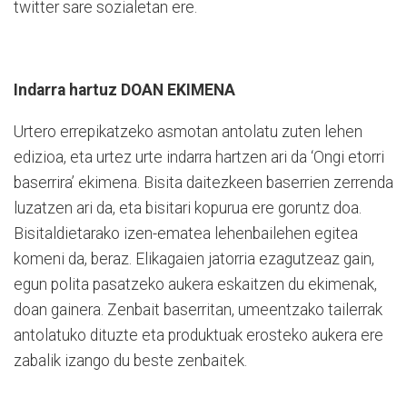
twitter sare sozialetan ere.
Indarra hartuz DOAN EKIMENA
Urtero errepikatzeko asmotan antolatu zuten lehen
edizioa, eta urtez urte indarra hartzen ari da ‘Ongi etorri
baserrira’ ekimena. Bisita daitezkeen baserrien zerrenda
luzatzen ari da, eta bisitari kopurua ere goruntz doa.
Bisitaldietarako izen-ematea lehenbailehen egitea
komeni da, beraz. Elikagaien jatorria ezagutzeaz gain,
egun polita pasatzeko aukera eskaitzen du ekimenak,
doan gainera. Zenbait baserritan, umeentzako tailerrak
antolatuko dituzte eta produktuak erosteko aukera ere
zabalik izango du beste zenbaitek.