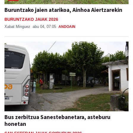
Buruntzako jaien atarikoa, Ainhoa Aiertzarekin
BURUNTZAKO JAIAK 2026
Xabat Minguez
abu 04, 07:05
ANDOAIN
Bus zerbitzua Sanestebanetara, asteburu
honetan