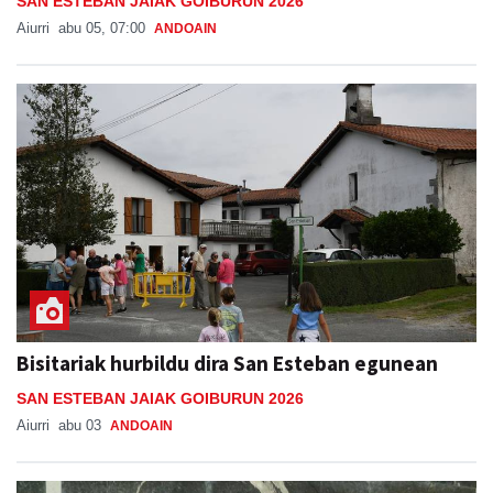
SAN ESTEBAN JAIAK GOIBURUN 2026
Aiurri
abu 05, 07:00
ANDOAIN
Bisitariak hurbildu dira San Esteban egunean
SAN ESTEBAN JAIAK GOIBURUN 2026
Aiurri
abu 03
ANDOAIN