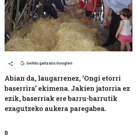
Gehitu gaitzazu Googlen
Abian da, laugarrenez, ‘Ongi etorri
baserrira’ ekimena. Jakien jatorria ez
ezik, baserriak ere barru-barrutik
ezagutzeko aukera paregabea.
B