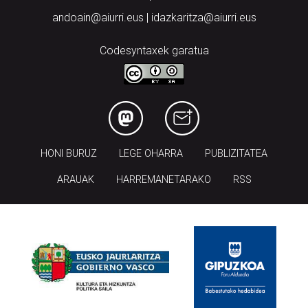
andoain@aiurri.eus | idazkaritza@aiurri.eus
Codesyntaxek garatua
HONI BURUZ
LEGE OHARRA
PUBLIZITATEA
ARAUAK
HARREMANETARAKO
RSS