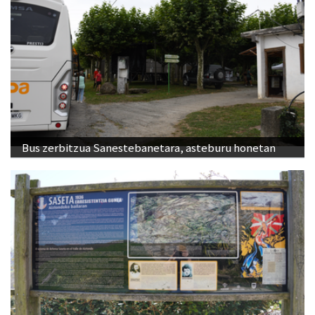
Bus zerbitzua Sanestebanetara, asteburu honetan