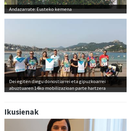
Andazarrate: Eusteko kemena
Dei egiten diegu donostiarrei eta gipuzkoarrei
abuztuaren 14ko mobilizazioan parte hartzera
Ikusienak