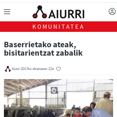
KOMUNITATEA
Baserrietako ateak,
bisitarientzat zabalik
Aiurri
2017ko ekainaren 22a