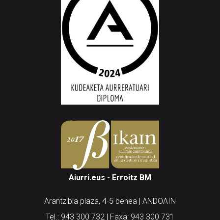
Aiurri.eus - Erroitz BM
Arantzibia plaza, 4-5 behea | ANDOAIN
Tel.: 943 300 732 | Faxa: 943 300 731