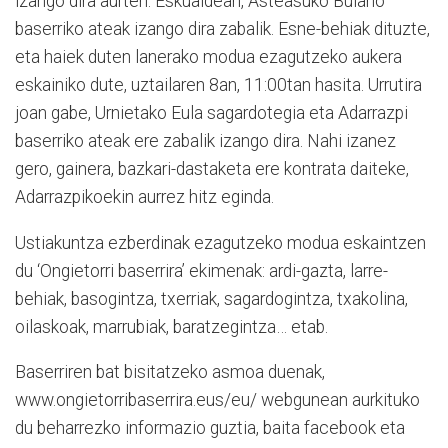
izango dira aurten. Eskualdean, Asteasuko Bulano
baserriko ateak izango dira zabalik. Esne-behiak dituzte,
eta haiek duten lanerako modua ezagutzeko aukera
eskainiko dute, uztailaren 8an, 11:00tan hasita. Urrutira
joan gabe, Urnietako Eula sagardotegia eta Adarrazpi
baserriko ateak ere zabalik izango dira. Nahi izanez
gero, gainera, bazkari-dastaketa ere kontrata daiteke,
Adarrazpikoekin aurrez hitz eginda.
Ustiakuntza ezberdinak ezagutzeko modua eskaintzen
du ‘Ongietorri baserrira’ ekimenak: ardi-gazta, larre-
behiak, basogintza, txerriak, sagardogintza, txakolina,
oilaskoak, marrubiak, baratzegintza… etab.
Baserriren bat bisitatzeko asmoa duenak,
www.ongietorribaserrira.eus/eu/ webgunean aurkituko
du beharrezko informazio guztia, baita facebook eta