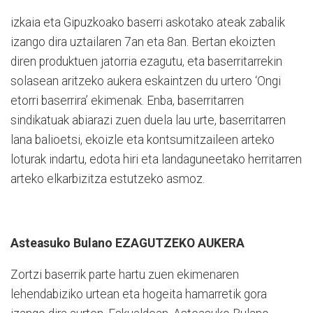
izkaia eta Gipuzkoako baserri askotako ateak zabalik
izango dira uztailaren 7an eta 8an. Bertan ekoizten
diren produktuen jatorria ezagutu, eta baserritarrekin
solasean aritzeko aukera eskaintzen du urtero ‘Ongi
etorri baserrira’ ekimenak. Enba, baserritarren
sindikatuak abiarazi zuen duela lau urte, baserritarren
lana balioetsi, ekoizle eta kontsumitzaileen arteko
loturak indartu, edota hiri eta landaguneetako herritarren
arteko elkarbizitza estutzeko asmoz.
Asteasuko Bulano EZAGUTZEKO AUKERA
Zortzi baserrik parte hartu zuen ekimenaren
lehendabiziko urtean eta hogeita hamarretik gora