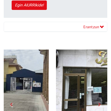
Egin AIURRIkide!
Erantzun
Previous
Next