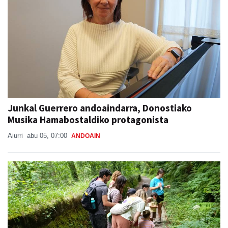
Junkal Guerrero andoaindarra, Donostiako
Musika Hamabostaldiko protagonista
Aiurri
abu 05, 07:00
ANDOAIN