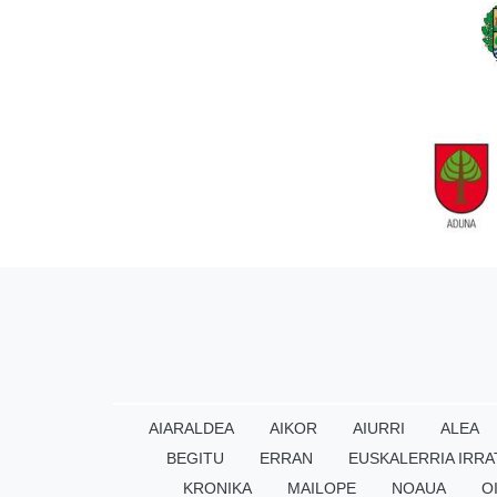
AIARALDEA
AIKOR
AIURRI
ALEA
BEGITU
ERRAN
EUSKALERRIA IRRA
KRONIKA
MAILOPE
NOAUA
O