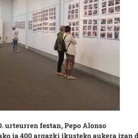
. urteurren festan, Pepo Alonso
ako ia 400 argazki ikusteko aukera izan 