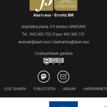
Aiurri.eus - Erroitz BM
Arantzibia plaza, 4-5 behea | ANDOAIN
Tel.: 943 300 732 | Faxa: 943 300 731
andoain@aiurri.eus | idazkaritza@aiurri.eus
Codesyntaxek garatua
LEGE OHARRA
PUBLIZITATEA
ARAUAK
HARREMANET