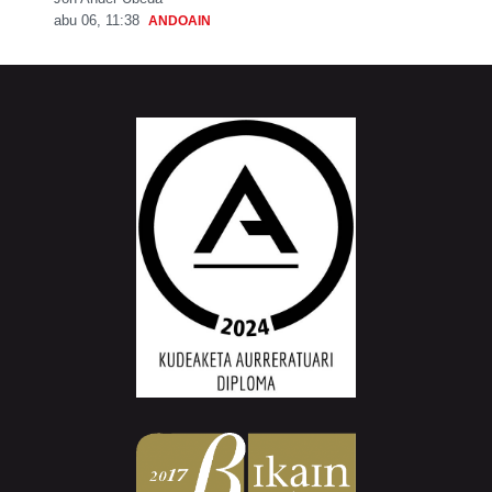
abu 06, 11:38
ANDOAIN