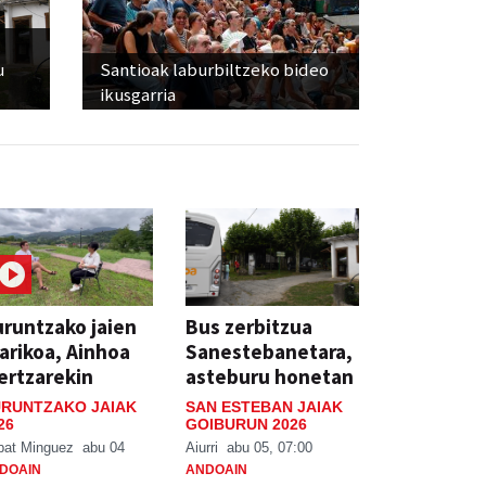
u
Santioak laburbiltzeko bideo
ikusgarria
runtzako jaien
Bus zerbitzua
arikoa, Ainhoa
Sanestebanetara,
ertzarekin
asteburu honetan
RUNTZAKO JAIAK
SAN ESTEBAN JAIAK
26
GOIBURUN 2026
bat Minguez
abu 04
Aiurri
abu 05, 07:00
DOAIN
ANDOAIN