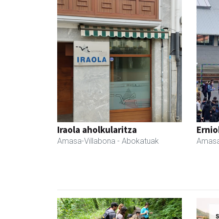
Iraola aholkularitza
Ernio
Amasa-Villabona
- Abokatuak
Amasa