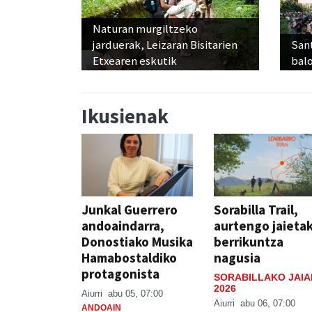
Naturan murgiltzeko
jarduerak, Leizaran Bisitarien
Sant
Etxearen eskutik
balo
Ikusienak
Junkal Guerrero
Sorabilla Trail,
andoaindarra,
aurtengo jaieta
Donostiako Musika
berrikuntza
Hamabostaldiko
nagusia
protagonista
SORABILLAKO JAIA
2026
Aiurri
abu 05, 07:00
Aiurri
abu 06, 07:00
ANDOAIN