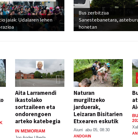
Bus zerbitzua
io jaiak: Udalaren lehen
Sanestebanetara, astebur
razioa
honetan
Aita Larramendi
Naturan
Bu
ko
ikastolako
murgiltzeko
at
sortzaileen eta
jarduerak,
Ai
ondorengoen
Leizaran Bisitarien
BU
arteko katebegia
Etxearen eskutik
20
K
Xa
Aiurri
abu 05, 08:30
IN MEMORIAM
AN
ANDOAIN
Jon Ander Ubeda