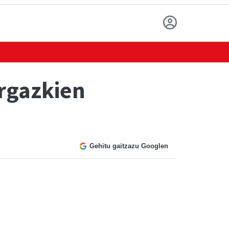
rgazkien
Gehitu gaitzazu Googlen