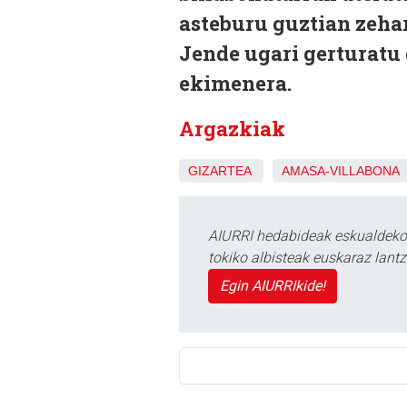
asteburu guztian zehar
Jende ugari gerturatu 
ekimenera.
Argazkiak
GIZARTEA
AMASA-VILLABONA
AIURRI hedabideak eskualdeko n
tokiko albisteak euskaraz lan
Egin AIURRIkide!