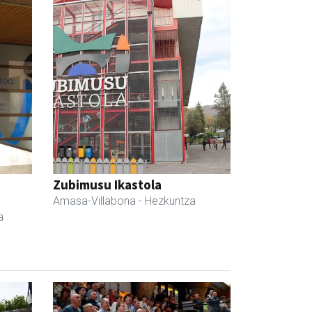
Zubimusu Ikastola
Amasa-Villabona
- Hezkuntza
a