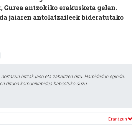
, Gurea antzokiko erakusketa gelan.
da jaiaren antolatzaileek bideratutako
ortasun hitzak jaso eta zabaltzen ditu. Harpidedun eginda,
tzen dituen komunikabidea babestuko duzu.
Erantzun