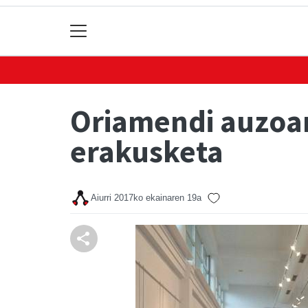
Oriamendi auzoar
erakusketa
Aiurri
2017ko ekainaren 19a