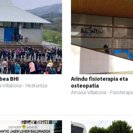
bea BHI
Arindu fisioterapia eta
osteopatia
-Villabona
- Hezkuntza
Amasa-Villabona
- Fisioterapi