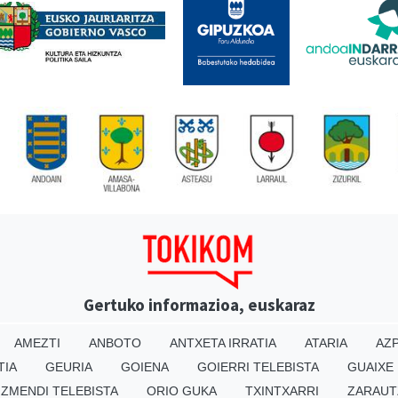
Gertuko informazioa, euskaraz
AMEZTI
ANBOTO
ANTXETA IRRATIA
ATARIA
AZP
TIA
GEURIA
GOIENA
GOIERRI TELEBISTA
GUAIXE
IZMENDI TELEBISTA
ORIO GUKA
TXINTXARRI
ZARAUT