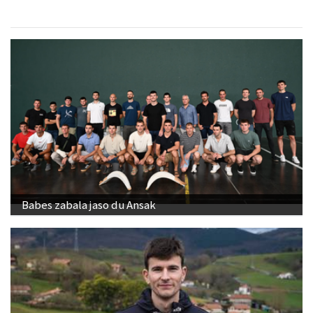
Babes zabala jaso du Ansak