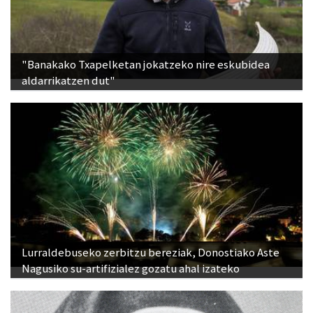
"Banakako Txapelketan jokatzeko nire eskubidea
aldarrikatzen dut"
Lurraldebuseko zerbitzu bereziak, Donostiako Aste
Nagusiko su-artifizialez gozatu ahal izateko