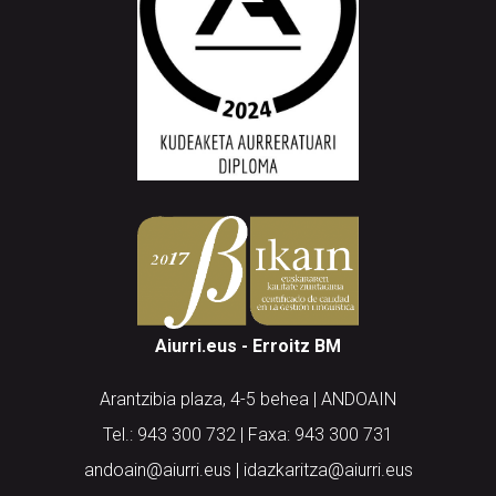
Aiurri.eus - Erroitz BM
Arantzibia plaza, 4-5 behea | ANDOAIN
Tel.: 943 300 732 | Faxa: 943 300 731
andoain@aiurri.eus | idazkaritza@aiurri.eus