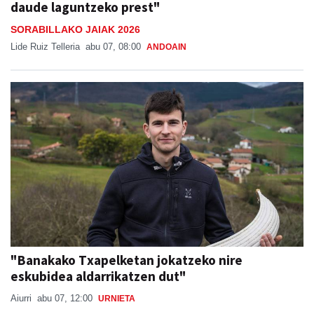
daude laguntzeko prest"
SORABILLAKO JAIAK 2026
Lide Ruiz Telleria
abu 07, 08:00
ANDOAIN
"Banakako Txapelketan jokatzeko nire
eskubidea aldarrikatzen dut"
Aiurri
abu 07, 12:00
URNIETA