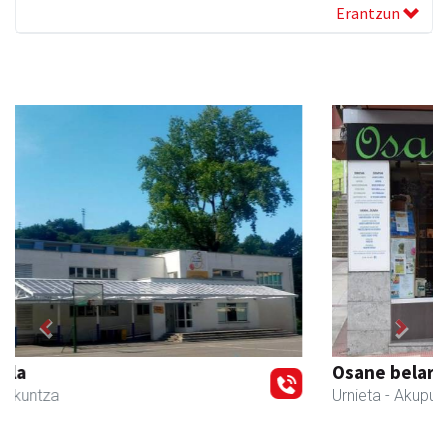
Erantzun
Previous
Next
Osane belar eta eko denda
Urnieta
- Akupuntura