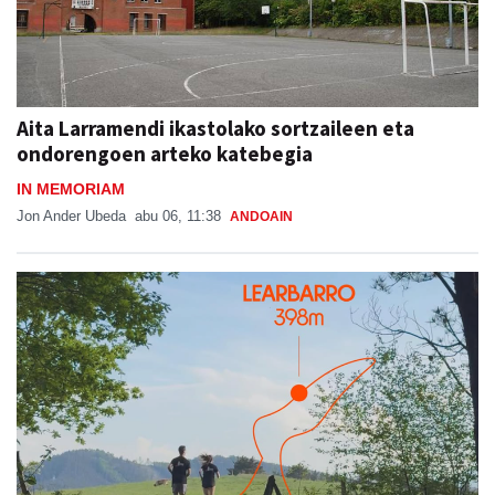
Aita Larramendi ikastolako sortzaileen eta
ondorengoen arteko katebegia
IN MEMORIAM
Jon Ander Ubeda
abu 06, 11:38
ANDOAIN