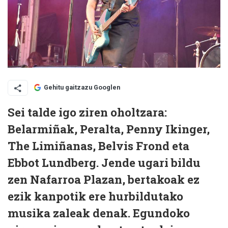
Gehitu gaitzazu Googlen
Sei talde igo ziren oholtzara:
Belarmiñak, Peralta, Penny Ikinger,
The Limiñanas, Belvis Frond eta
Ebbot Lundberg. Jende ugari bildu
zen Nafarroa Plazan, bertakoak ez
ezik kanpotik ere hurbildutako
musika zaleak denak. Egundoko