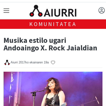
KOMUNITATEA
Musika estilo ugari
Andoaingo X. Rock Jaialdian
Aiurri
2017ko ekainaren 19a