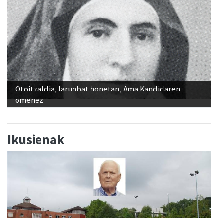
Otoitzaldia, larunbat honetan, Ama Kandidaren
omenez
Ikusienak