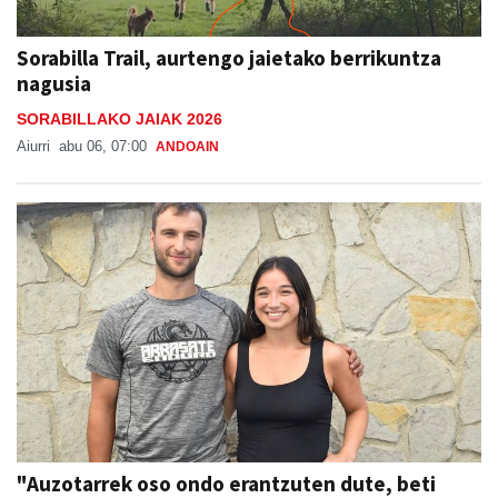
Sorabilla Trail, aurtengo jaietako berrikuntza
nagusia
SORABILLAKO JAIAK 2026
Aiurri
abu 06, 07:00
ANDOAIN
"Auzotarrek oso ondo erantzuten dute, beti