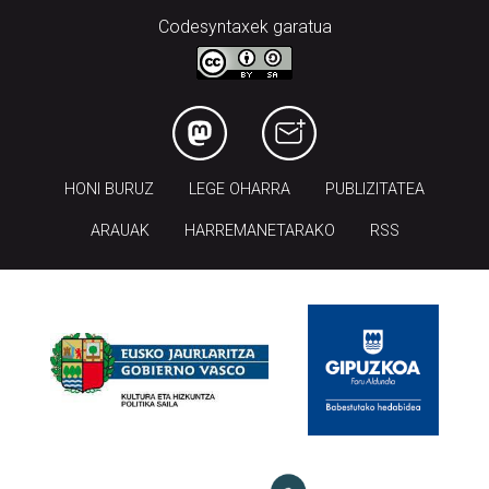
Codesyntaxek garatua
HONI BURUZ
LEGE OHARRA
PUBLIZITATEA
ARAUAK
HARREMANETARAKO
RSS