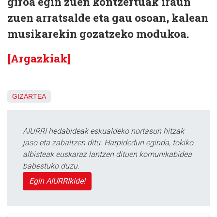
giroa egin zuen kontzertuak iraun
zuen arratsalde eta gau osoan, kalean
musikarekin gozatzeko modukoa.
[Argazkiak]
GIZARTEA
AIURRI hedabideak eskualdeko nortasun hitzak
jaso eta zabaltzen ditu. Harpidedun eginda, tokiko
albisteak euskaraz lantzen dituen komunikabidea
babestuko duzu.
Egin AIURRIkide!