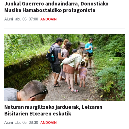
Junkal Guerrero andoaindarra, Donostiako
Musika Hamabostaldiko protagonista
Aiurri
abu 05, 07:00
ANDOAIN
Naturan murgiltzeko jarduerak, Leizaran
Bisitarien Etxearen eskutik
Aiurri
abu 05, 08:30
ANDOAIN