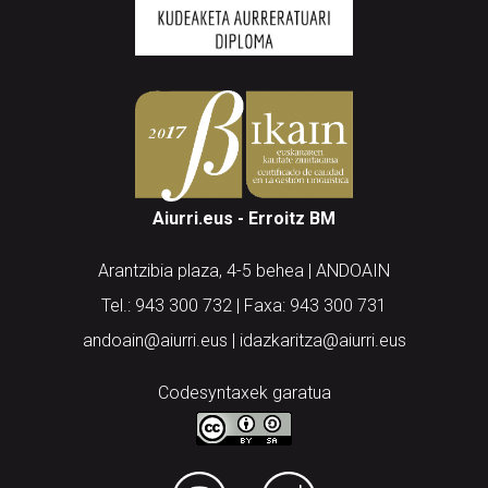
Aiurri.eus - Erroitz BM
Arantzibia plaza, 4-5 behea | ANDOAIN
Tel.: 943 300 732 | Faxa: 943 300 731
andoain@aiurri.eus | idazkaritza@aiurri.eus
Codesyntaxek garatua