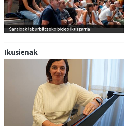
Santioak laburbiltzeko bideo ikusgarria
Ikusienak