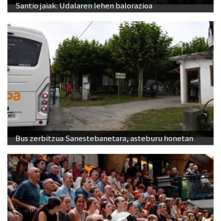
Santio jaiak: Udalaren lehen balorazioa
Bus zerbitzua Sanestebanetara, asteburu honetan