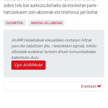
sobre txiki bat aurkeztu beharko da eta bertan parte-
hartzailearen izen-abizenak eta telefonoa jarri behar
GIZARTEA
AMASA-VILLABONA
AIURRI hedabideak eskualdeko nortasun hitzak
jaso eta zabaltzen ditu. Harpidedun eginda, tokiko
albisteak euskaraz lantzen dituen komunikabidea
babestuko duzu.
Egin AIURRIkide!
Erantzun