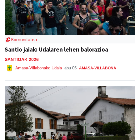
Komunitatea
Santio jaiak: Udalaren lehen balorazioa
SANTIOAK 2026
Amasa-Villabonako Udala
abu 05
AMASA-VILLABONA