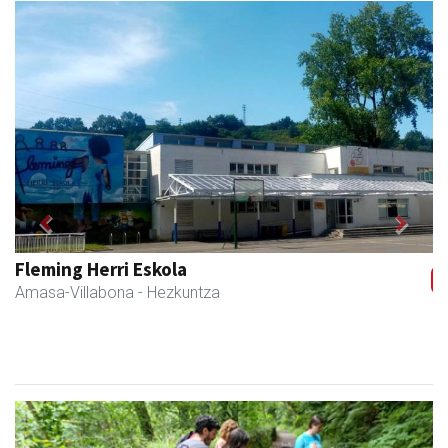
Previous
Next
Fleming Herri Eskola
Amasa-Villabona
- Hezkuntza