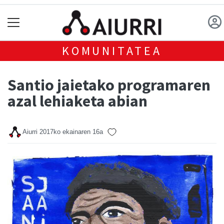
KOMUNITATEA
Santio jaietako programaren
azal lehiaketa abian
Aiurri
2017ko ekainaren 16a