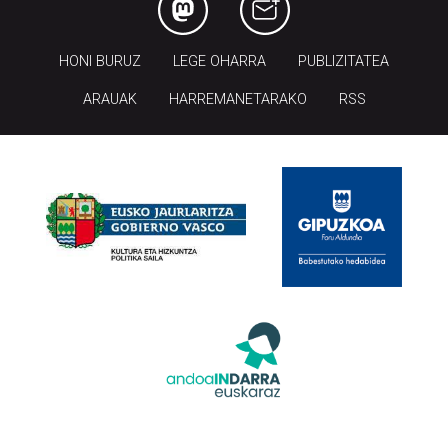
HONI BURUZ
LEGE OHARRA
PUBLIZITATEA
ARAUAK
HARREMANETARAKO
RSS