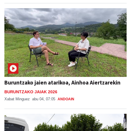
Buruntzako jaien atarikoa, Ainhoa Aiertzarekin
BURUNTZAKO JAIAK 2026
Xabat Minguez
abu 04, 07:05
ANDOAIN