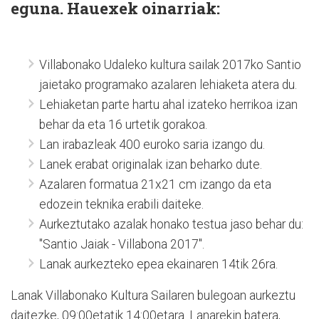
eguna. Hauexek oinarriak:
Villabonako Udaleko kultura sailak 2017ko Santio
jaietako programako azalaren lehiaketa atera du.
Lehiaketan parte hartu ahal izateko herrikoa izan
behar da eta 16 urtetik gorakoa.
Lan irabazleak 400 euroko saria izango du.
Lanek erabat originalak izan beharko dute.
Azalaren formatua 21x21 cm izango da eta
edozein teknika erabili daiteke.
Aurkeztutako azalak honako testua jaso behar du:
"Santio Jaiak - Villabona 2017".
Lanak aurkezteko epea ekainaren 14tik 26ra.
Lanak Villabonako Kultura Sailaren bulegoan aurkeztu
daitezke, 09:00etatik 14:00etara. Lanarekin batera,