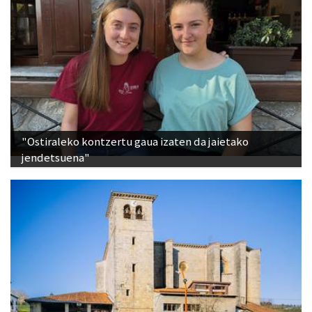
"Ostiraleko kontzertu gaua izaten da jaietako
jendetsuena"