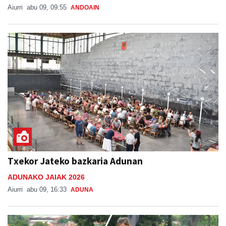
Aiurri
abu 09, 09:55
ANDOAIN
Txekor Jateko bazkaria Adunan
ADUNAKO JAIAK 2026
Aiurri
abu 09, 16:33
ADUNA