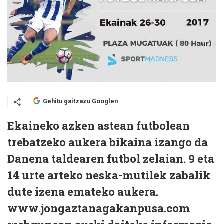
Gehitu gaitzazu Googlen
Ekaineko azken astean futbolean
trebatzeko aukera bikaina izango da
Danena taldearen futbol zelaian. 9 eta
14 urte arteko neska-mutilek zabalik
dute izena emateko aukera.
www.jongaztanagakanpusa.com