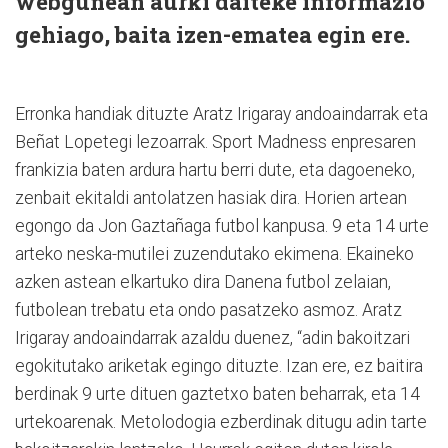
webgunean aurki daiteke informazio
gehiago, baita izen-ematea egin ere.
Erronka handiak dituzte Aratz Irigaray andoaindarrak eta
Beñat Lopetegi lezoarrak. Sport Madness enpresaren
frankizia baten ardura hartu berri dute, eta dagoeneko,
zenbait ekitaldi antolatzen hasiak dira. Horien artean
egongo da Jon Gaztañaga futbol kanpusa. 9 eta 14 urte
arteko neska-mutilei zuzendutako ekimena. Ekaineko
azken astean elkartuko dira Danena futbol zelaian,
futbolean trebatu eta ondo pasatzeko asmoz. Aratz
Irigaray andoaindarrak azaldu duenez, “adin bakoitzari
egokitutako ariketak egingo dituzte. Izan ere, ez baitira
berdinak 9 urte dituen gaztetxo baten beharrak, eta 14
urtekoarenak. Metolodogia ezberdinak ditugu adin tarte