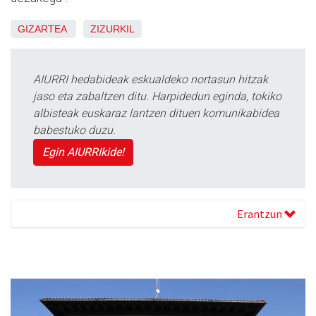
GIZARTEA
ZIZURKIL
AIURRI hedabideak eskualdeko nortasun hitzak
jaso eta zabaltzen ditu. Harpidedun eginda, tokiko
albisteak euskaraz lantzen dituen komunikabidea
babestuko duzu.
Egin AIURRIkide!
Erantzun