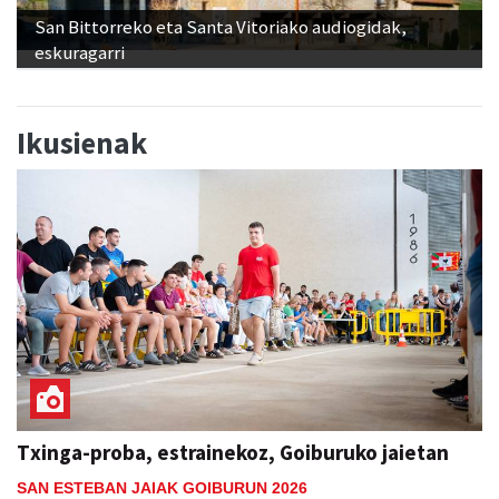
San Bittorreko eta Santa Vitoriako audiogidak,
eskuragarri
Ikusienak
Txinga-proba, estrainekoz, Goiburuko jaietan
SAN ESTEBAN JAIAK GOIBURUN 2026