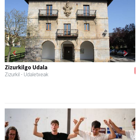
Previous
Next
Zizurkilgo Udala
Zizurkil
- Udaletxeak