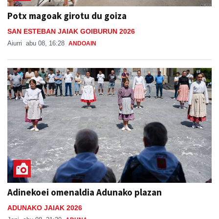
Potx magoak girotu du goiza
SAN ESTEBAN JAIAK GOIBURUN 2026
Aiurri
abu 08, 16:28
ANDOAIN
Adinekoei omenaldia Adunako plazan
ADUNAKO JAIAK 2026