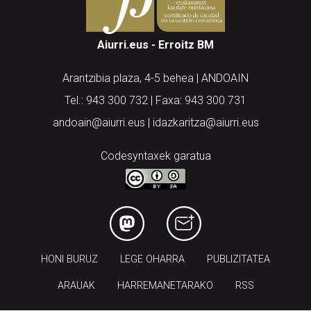
Aiurri.eus - Erroitz BM
Arantzibia plaza, 4-5 behea | ANDOAIN
Tel.: 943 300 732 | Faxa: 943 300 731
andoain@aiurri.eus | idazkaritza@aiurri.eus
Codesyntaxek garatua
HONI BURUZ
LEGE OHARRA
PUBLIZITATEA
ARAUAK
HARREMANETARAKO
RSS