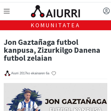
KOMUNITATEA
Jon Gaztañaga futbol
kanpusa, Zizurkilgo Danena
futbol zelaian
Aiurri
2017ko ekainaren 6a