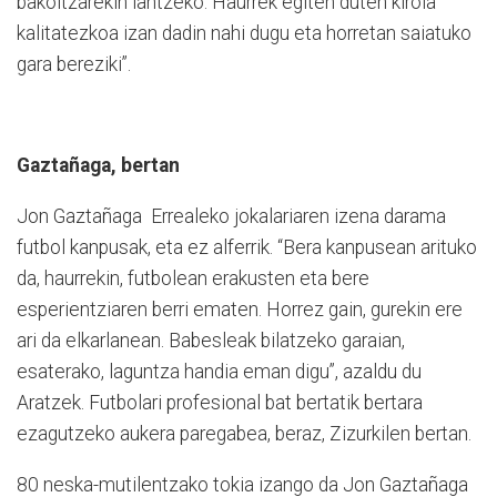
bakoitzarekin lantzeko. Haurrek egiten duten kirola
kalitatezkoa izan dadin nahi dugu eta horretan saiatuko
gara bereziki”.
Gaztañaga, bertan
Jon Gaztañaga Errealeko jokalariaren izena darama
futbol kanpusak, eta ez alferrik. “Bera kanpusean arituko
da, haurrekin, futbolean erakusten eta bere
esperientziaren berri ematen. Horrez gain, gurekin ere
ari da elkarlanean. Babesleak bilatzeko garaian,
esaterako, laguntza handia eman digu”, azaldu du
Aratzek. Futbolari profesional bat bertatik bertara
ezagutzeko aukera paregabea, beraz, Zizurkilen bertan.
80 neska-mutilentzako tokia izango da Jon Gaztañaga