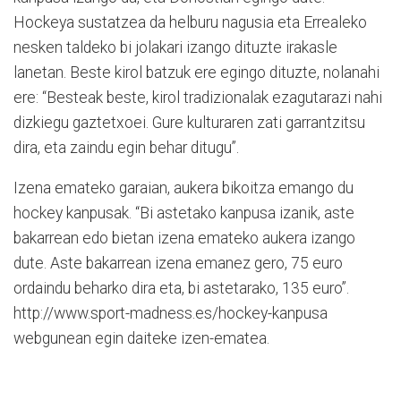
Hockeya sustatzea da helburu nagusia eta Errealeko
nesken taldeko bi jolakari izango dituzte irakasle
lanetan. Beste kirol batzuk ere egingo dituzte, nolanahi
ere: “Besteak beste, kirol tradizionalak ezagutarazi nahi
dizkiegu gaztetxoei. Gure kulturaren zati garrantzitsu
dira, eta zaindu egin behar ditugu”.
Izena emateko garaian, aukera bikoitza emango du
hockey kanpusak. “Bi astetako kanpusa izanik, aste
bakarrean edo bietan izena emateko aukera izango
dute. Aste bakarrean izena emanez gero, 75 euro
ordaindu beharko dira eta, bi astetarako, 135 euro”.
http://www.sport-madness.es/hockey-kanpusa
webgunean egin daiteke izen-ematea.