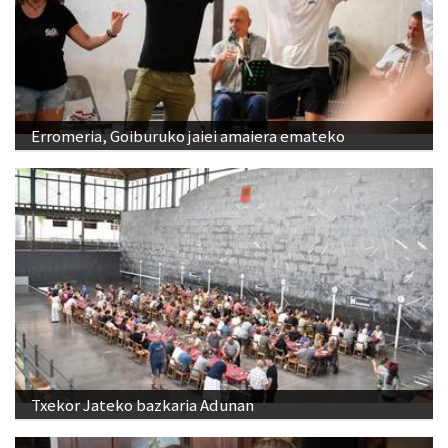
Erromeria, Goiburuko jaiei amaiera emateko
Txekor Jateko bazkaria Adunan