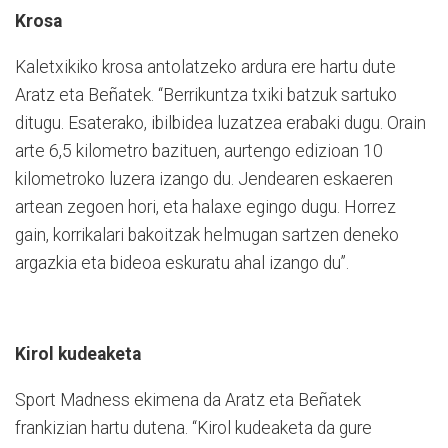
Krosa
Kaletxikiko krosa antolatzeko ardura ere hartu dute
Aratz eta Beñatek. “Berrikuntza txiki batzuk sartuko
ditugu. Esaterako, ibilbidea luzatzea erabaki dugu. Orain
arte 6,5 kilometro bazituen, aurtengo edizioan 10
kilometroko luzera izango du. Jendearen eskaeren
artean zegoen hori, eta halaxe egingo dugu. Horrez
gain, korrikalari bakoitzak helmugan sartzen deneko
argazkia eta bideoa eskuratu ahal izango du”.
Kirol kudeaketa
Sport Madness ekimena da Aratz eta Beñatek
frankizian hartu dutena. “Kirol kudeaketa da gure