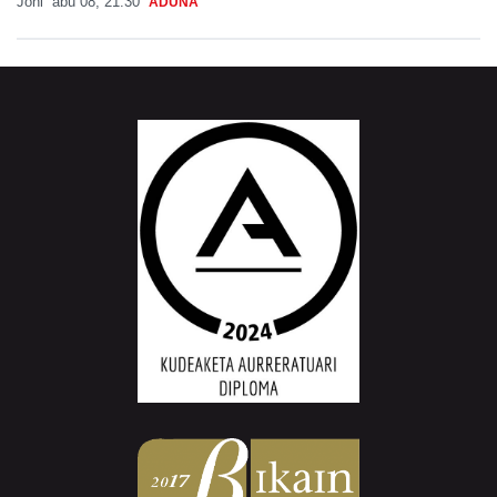
Joni
abu 08, 21:30
ADUNA