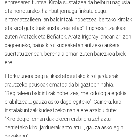
enpresaren funtsa. Kirola sustatzea da helburu nagusia
eta horretarako, hainbat jomuga finkatu dugu:
entrenatzaileen lan baldintzak hobetzea, bertako kirolak
eta kirol gutxituak sustatzea, etab”. Enpresaritza ikasi
zuten Aratzek eta Beñatek. Aratz Irigaray lanean ari zen
dagoeneko, baina kirol kudeaketan aritzeko aukera
suertatu zenean, berehala eman zuten baiezkoa biek
ere.
Etorkizunera begira, ikastetxeetako kirol jarduerak
arautzeko pausoak ematea da bi gazteen nahia.
“Begiraleen baldintzak hobetzea, metodologia egokia
erabiltzea…, gauza asko dago egiteko”. Gainera, kirol
instalakuntzak kudeatzeko nahia ere azaldu dute:
“Kiroldegiei eman dakiekeen erabilera zehaztu,
herrietako kirol jarduerak antolatu…, gauza asko egin
dezakegu”.