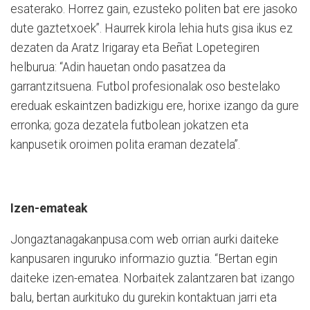
esaterako. Horrez gain, ezusteko politen bat ere jasoko
dute gaztetxoek”. Haurrek kirola lehia huts gisa ikus ez
dezaten da Aratz Irigaray eta Beñat Lopetegiren
helburua: “Adin hauetan ondo pasatzea da
garrantzitsuena. Futbol profesionalak oso bestelako
ereduak eskaintzen badizkigu ere, horixe izango da gure
erronka; goza dezatela futbolean jokatzen eta
kanpusetik oroimen polita eraman dezatela”.
Izen-emateak
Jongaztanagakanpusa.com web orrian aurki daiteke
kanpusaren inguruko informazio guztia. “Bertan egin
daiteke izen-ematea. Norbaitek zalantzaren bat izango
balu, bertan aurkituko du gurekin kontaktuan jarri eta