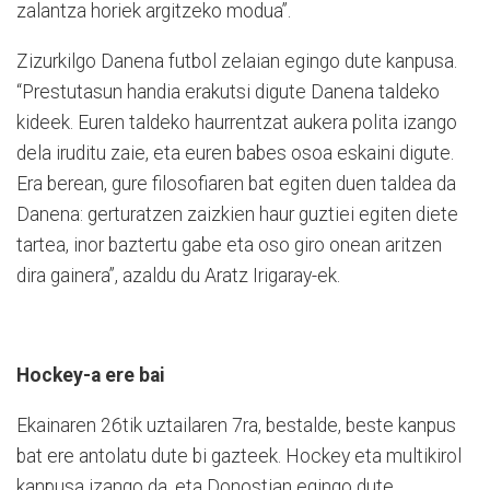
zalantza horiek argitzeko modua”.
Zizurkilgo Danena futbol zelaian egingo dute kanpusa.
“Prestutasun handia erakutsi digute Danena taldeko
kideek. Euren taldeko haurrentzat aukera polita izango
dela iruditu zaie, eta euren babes osoa eskaini digute.
Era berean, gure filosofiaren bat egiten duen taldea da
Danena: gerturatzen zaizkien haur guztiei egiten diete
tartea, inor baztertu gabe eta oso giro onean aritzen
dira gainera”, azaldu du Aratz Irigaray-ek.
Hockey-a ere bai
Ekainaren 26tik uztailaren 7ra, bestalde, beste kanpus
bat ere antolatu dute bi gazteek. Hockey eta multikirol
kanpusa izango da, eta Donostian egingo dute.