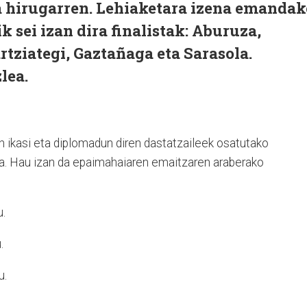
a hirugarren. Lehiaketara izena emandak
k sei izan dira finalistak: Aburuza,
rtziategi, Gaztañaga eta Sarasola.
lea.
 ikasi eta diplomadun diren dastatzaileek osatutako
ea. Hau izan da epaimahaiaren emaitzaren araberako
u.
.
u.