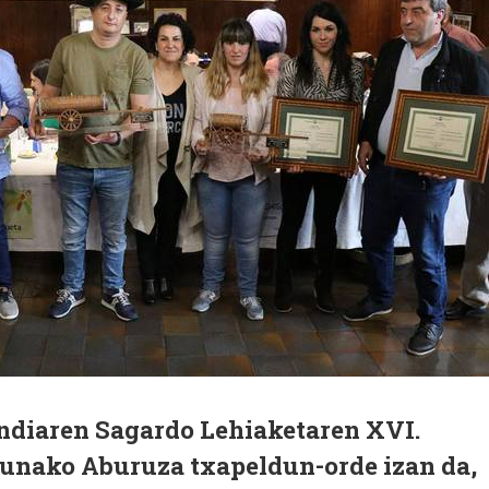
ndiaren Sagardo Lehiaketaren XVI.
dunako Aburuza txapeldun-orde izan da,