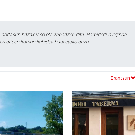
ortasun hitzak jaso eta zabaltzen ditu. Harpidedun eginda,
tzen dituen komunikabidea babestuko duzu.
Erantzun