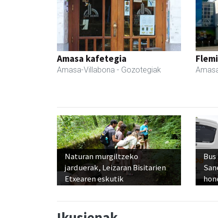
Amasa kafetegia
Flemi
Amasa-Villabona
- Gozotegiak
Amasa
Naturan murgiltzeko
Bus
jarduerak, Leizaran Bisitarien
San
Etxearen eskutik
hon
Ikusienak