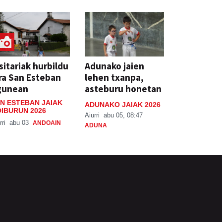
sitariak hurbildu
Adunako jaien
ra San Esteban
lehen txanpa,
gunean
asteburu honetan
N ESTEBAN JAIAK
ADUNAKO JAIAK 2026
IBURUN 2026
Aiurri
abu 05, 08:47
rri
abu 03
ANDOAIN
ADUNA