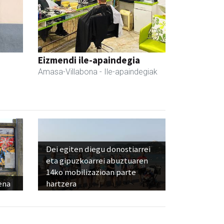
Eizmendi ile-apaindegia
Amasa-Villabona
- Ile-apaindegiak
Dei egiten diegu donostiarrei
eta gipuzkoarrei abuztuaren
14ko mobilizazioan parte
ena
hartzera