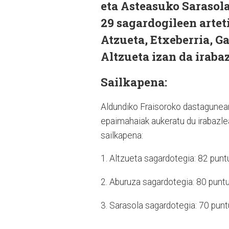
eta Asteasuko Sarasol
29 sagardogileen arteti
Atzueta, Etxeberria, Ga
Altzueta izan da irabaz
Sailkapena:
Aldundiko Fraisoroko dastagunean
epaimahaiak aukeratu du irabazl
sailkapena:
1. Altzueta sagardotegia: 82 punt
2. Aburuza sagardotegia: 80 puntu
3. Sarasola sagardotegia: 70 punt