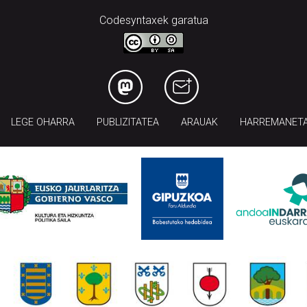
Codesyntaxek garatua
LEGE OHARRA
PUBLIZITATEA
ARAUAK
HARREMANET