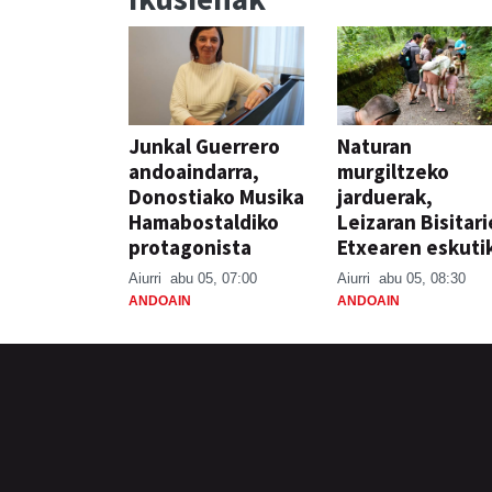
Junkal Guerrero
Naturan
andoaindarra,
murgiltzeko
Donostiako Musika
jarduerak,
Hamabostaldiko
Leizaran Bisitar
protagonista
Etxearen eskuti
Aiurri
abu 05, 07:00
Aiurri
abu 05, 08:30
ANDOAIN
ANDOAIN