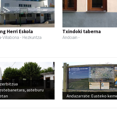
ng Herri Eskola
Txindoki taberna
-Villabona
- Hezkuntza
Andoain
-
 zerbitzua
estebanetara, asteburu
etan
Andazarrate: Eusteko kem