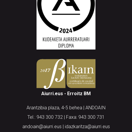
Aiurri.eus - Erroitz BM
Arantzibia plaza, 4-5 behea | ANDOAIN
Tel.: 943 300 732 | Faxa: 943 300 731
andoain@aiurri.eus | idazkaritza@aiurri.eus