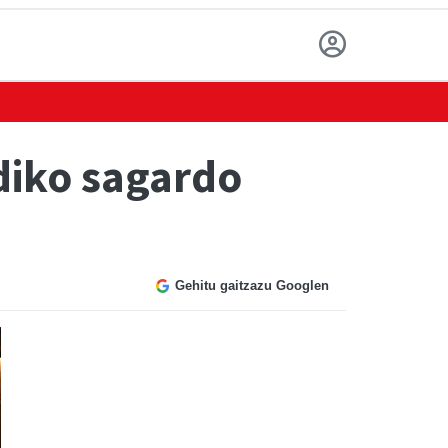
diko sagardo
Gehitu gaitzazu Googlen