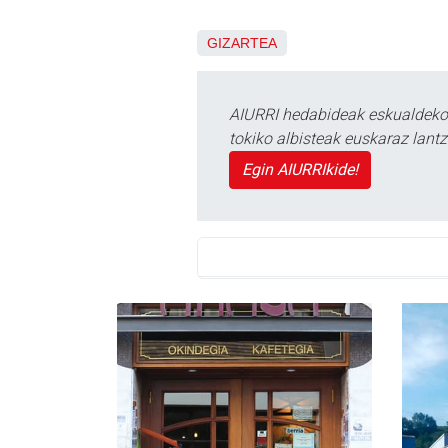
GIZARTEA
AIURRI hedabideak eskualdeko n
tokiko albisteak euskaraz lan
Egin AIURRIkide!