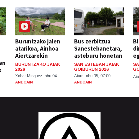
Buruntzako jaien
Bus zerbitzua
Bi
atarikoa, Ainhoa
Sanestebanetara,
di
Aiertzarekin
asteburu honetan
e
ien
BURUNTZAKO JAIAK
SAN ESTEBAN JAIAK
SA
k
2026
GOIBURUN 2026
GO
Xabat Minguez
abu 04
Aiurri
abu 05, 07:00
Aiu
ANDOAIN
ANDOAIN