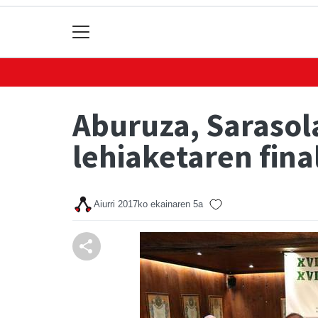
Aburuza, Sarasol
lehiaketaren fina
Aiurri
2017ko ekainaren 5a