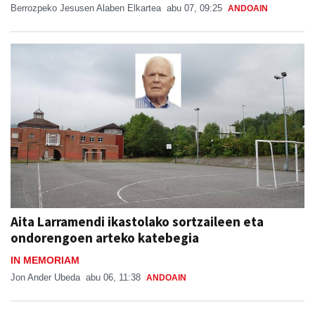
Berrozpeko Jesusen Alaben Elkartea
abu 07, 09:25
ANDOAIN
Aita Larramendi ikastolako sortzaileen eta
ondorengoen arteko katebegia
IN MEMORIAM
Jon Ander Ubeda
abu 06, 11:38
ANDOAIN