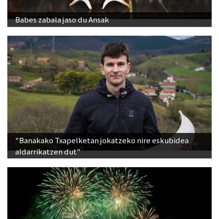
Babes zabala jaso du Ansak
"Banakako Txapelketan jokatzeko nire eskubidea
aldarrikatzen dut"