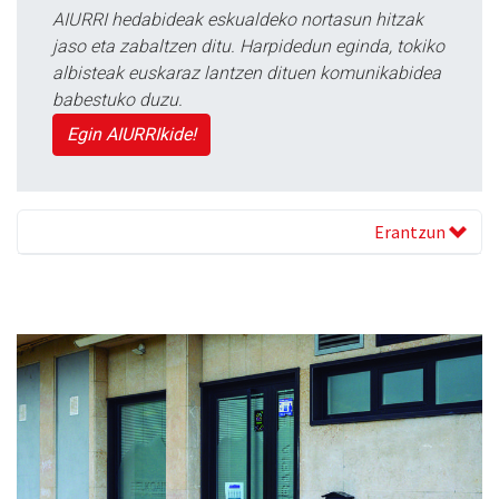
AIURRI hedabideak eskualdeko nortasun hitzak
jaso eta zabaltzen ditu. Harpidedun eginda, tokiko
albisteak euskaraz lantzen dituen komunikabidea
babestuko duzu.
Egin AIURRIkide!
Erantzun