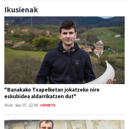
Ikusienak
"Banakako Txapelketan jokatzeko nire
eskubidea aldarrikatzen dut"
Aiurri
abu 07, 12:00
URNIETA