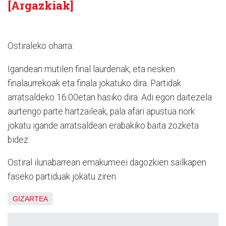
[Argazkiak]
Ostiraleko oharra:
Igandean mutilen final laurdenak, eta nesken
finalaurrekoak eta finala jokatuko dira. Partidak
arratsaldeko 16:00etan hasiko dira. Adi egon daitezela
aurtengo parte hartzaileak, pala afari apustua nork
jokatu igande arratsaldean erabakiko baita zozketa
bidez.
Ostiral ilunabarrean emakumeei dagozkien sailkapen
faseko partiduak jokatu ziren.
GIZARTEA