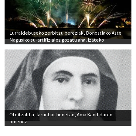
Lurraldebuseko zerbitzu bereziak, Donostiako Aste
Nagusiko su-artifizialez gozatu ahal izateko
Otoitzaldia, larunbat honetan, Ama Kandidaren
omenez