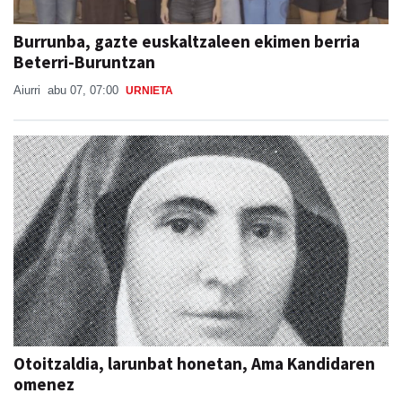
Burrunba, gazte euskaltzaleen ekimen berria
Beterri-Buruntzan
Aiurri
abu 07, 07:00
URNIETA
Otoitzaldia, larunbat honetan, Ama Kandidaren
omenez