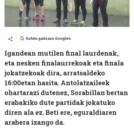
Gehitu gaitzazu Googlen
Igandean mutilen final laurdenak,
eta nesken finalaurrekoak eta finala
jokatzekoak dira, arratsaldeko
16:00etan hasita. Antolatzaileek
ohartarazi dutenez, Sorabillan bertan
erabakiko dute partidak jokatuko
diren ala ez. Beti ere, eguraldiaren
arabera izango da.