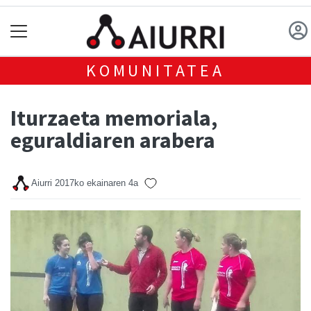
KOMUNITATEA
Iturzaeta memoriala,
eguraldiaren arabera
Aiurri
2017ko ekainaren 4a