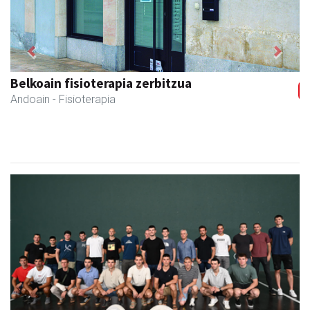
Previous
Next
Belkoain fisioterapia zerbitzua
Andoain
- Fisioterapia