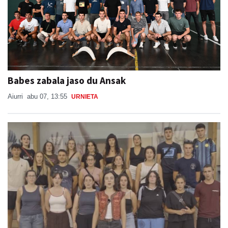
Babes zabala jaso du Ansak
Aiurri
abu 07, 13:55
URNIETA