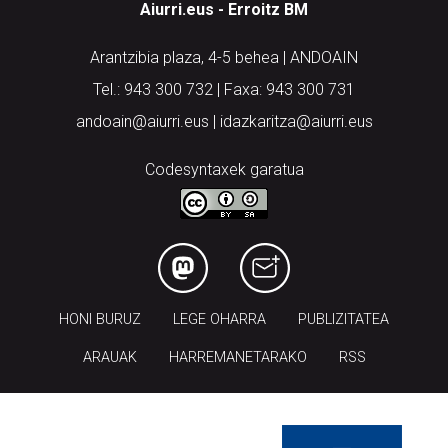
Aiurri.eus - Erroitz BM
Arantzibia plaza, 4-5 behea | ANDOAIN
Tel.: 943 300 732 | Faxa: 943 300 731
andoain@aiurri.eus | idazkaritza@aiurri.eus
Codesyntaxek garatua
HONI BURUZ
LEGE OHARRA
PUBLIZITATEA
ARAUAK
HARREMANETARAKO
RSS