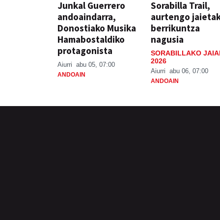
Junkal Guerrero
Sorabilla Trail,
andoaindarra,
aurtengo jaieta
Donostiako Musika
berrikuntza
Hamabostaldiko
nagusia
protagonista
SORABILLAKO JAIA
2026
Aiurri
abu 05, 07:00
Aiurri
abu 06, 07:00
ANDOAIN
ANDOAIN