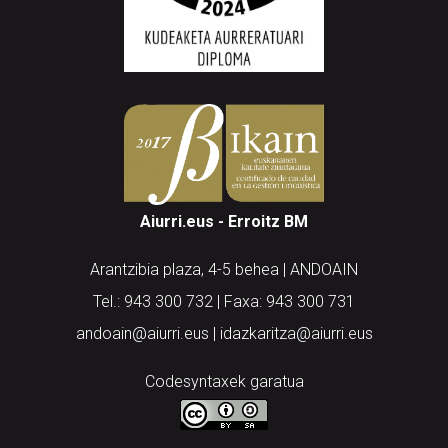
Aiurri.eus - Erroitz BM
Arantzibia plaza, 4-5 behea | ANDOAIN
Tel.: 943 300 732 | Faxa: 943 300 731
andoain@aiurri.eus | idazkaritza@aiurri.eus
Codesyntaxek garatua