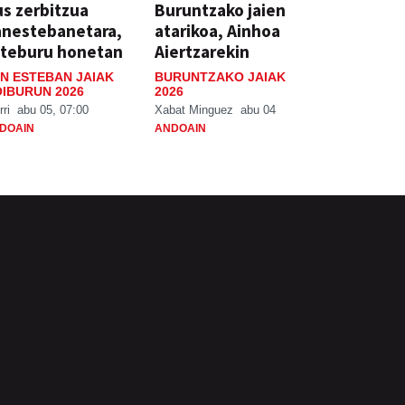
s zerbitzua
Buruntzako jaien
anestebanetara,
atarikoa, Ainhoa
steburu honetan
Aiertzarekin
N ESTEBAN JAIAK
BURUNTZAKO JAIAK
IBURUN 2026
2026
rri
abu 05, 07:00
Xabat Minguez
abu 04
DOAIN
ANDOAIN