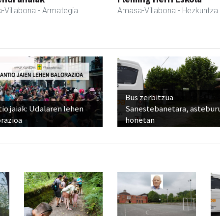
-Villabona
- Armategia
Amasa-Villabona
- Hezkuntza
Bus zerbitzua
io jaiak: Udalaren lehen
Sanestebanetara, astebur
razioa
honetan