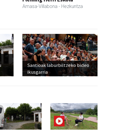
Amasa-Villabona
- Hezkuntza
u
Santioak laburbiltzeko bideo
ikusgarria