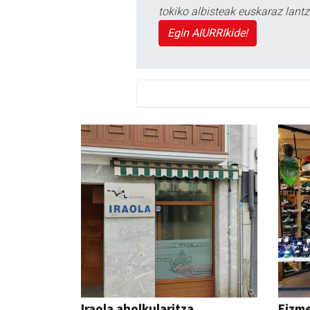
tokiko albisteak euskaraz lan
Egin AIURRIkide!
Iraola aholkularitza
Eizme