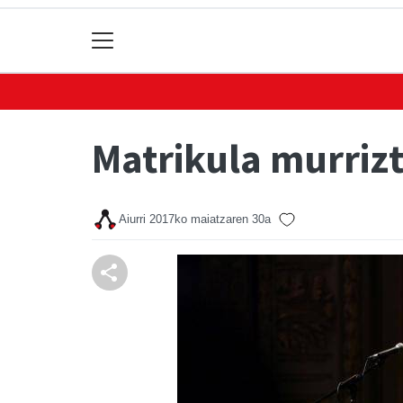
Matrikula murriz
Aiurri
2017ko maiatzaren 30a