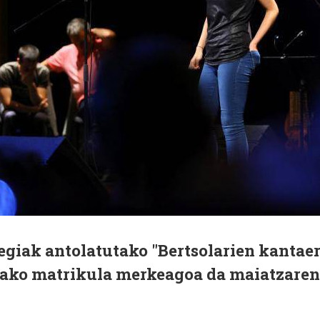
giak antolatutako "Bertsolarien kantae
rako matrikula merkeagoa da maiatzaren