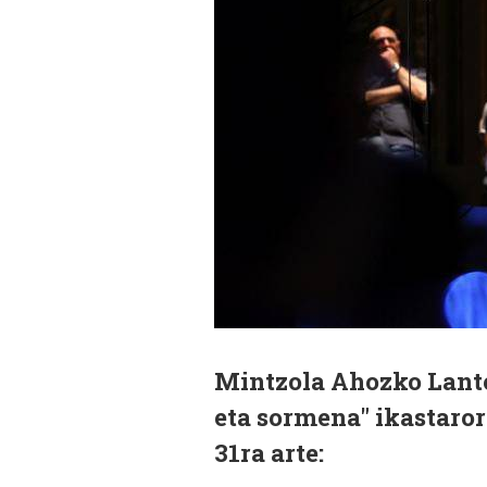
Mintzola Ahozko Lante
eta sormena" ikastaro
31ra arte: