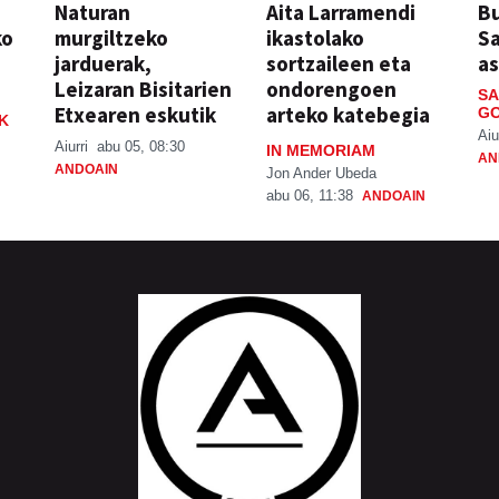
Naturan
Aita Larramendi
Bu
ko
murgiltzeko
ikastolako
S
jarduerak,
sortzaileen eta
a
Leizaran Bisitarien
ondorengoen
SA
Etxearen eskutik
arteko katebegia
GO
K
Aiu
Aiurri
abu 05, 08:30
IN MEMORIAM
AN
ANDOAIN
Jon Ander Ubeda
abu 06, 11:38
ANDOAIN