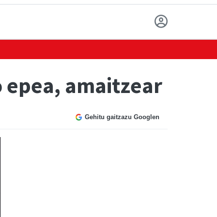
o epea, amaitzear
Gehitu gaitzazu Googlen