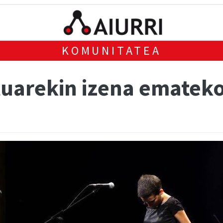
KOMUNITATEA
tuarekin izena ematek