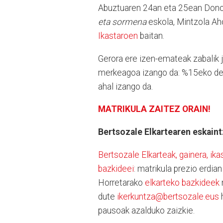
Abuztuaren 24an eta 25ean Dono
eta sormena
eskola, Mintzola Ah
Ikastaroen
baitan.
Gerora ere izen-emateak zabalik j
merkeagoa izango da: %15eko des
ahal izango da.
MATRIKULA ZAITEZ ORAIN!
Bertsozale Elkartearen eskaint
Bertsozale Elkarteak, gainera, ik
bazkideei
: matrikula prezio erdia
Horretarako
elkarteko bazkideek
dute
ikerkuntza@bertsozale.eus
h
pausoak azalduko zaizkie.