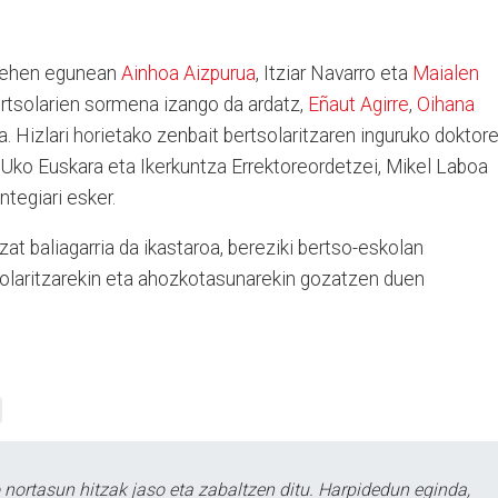
a lehen egunean
Ainhoa Aizpurua
, Itziar Navarro eta
Maialen
ertsolarien sormena izango da ardatz,
Eñaut Agirre
,
Oihana
la. Hizlari horietako zenbait bertsolaritzaren inguruko doktore
HUko Euskara eta Ikerkuntza Errektoreordetzei, Mikel Laboa
tegiari esker.
at baliagarria da ikastaroa, bereziki bertso-eskolan
tsolaritzarekin eta ahozkotasunarekin gozatzen duen
ortasun hitzak jaso eta zabaltzen ditu. Harpidedun eginda,