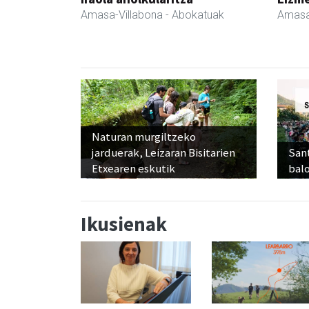
Amasa-Villabona
- Abokatuak
Amasa
Naturan murgiltzeko
jarduerak, Leizaran Bisitarien
Sant
Etxearen eskutik
balo
Ikusienak