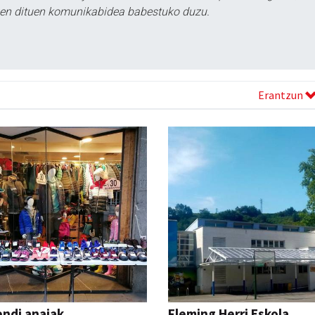
tzen dituen komunikabidea babestuko duzu.
Erantzun
ndi anaiak
Fleming Herri Eskola