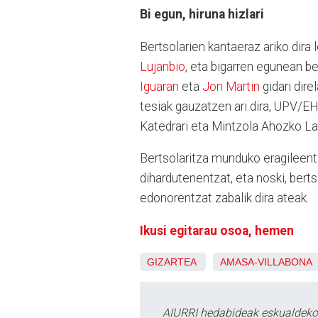
Bi egun, hiruna hizlari
Bertsolarien kantaeraz ariko dir
Lujanbio
, eta bigarren egunean b
Iguaran
eta
Jon Martin
gidari dire
tesiak gauzatzen ari dira, UPV/E
Katedrari eta Mintzola Ahozko Lan
Bertsolaritza munduko eragileentz
dihardutenentzat, eta noski, ber
edonorentzat zabalik dira ateak.
Ikusi egitarau osoa, hemen
GIZARTEA
AMASA-VILLABONA
AIURRI hedabideak eskualdeko n