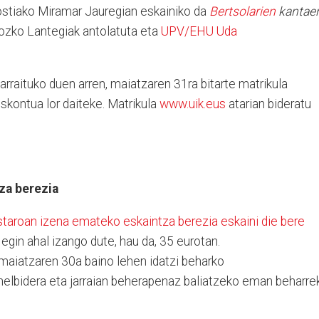
stiako Miramar Jauregian eskainiko da
Bertsolarien
kantae
ozko Lantegiak antolatuta eta
UPV/EHU Uda
arraituko duen arren, maiatzaren 31ra bitarte matrikula
kontua lor daiteke. Matrikula
www.uik.eus
atarian bideratu
za berezia
astaroan izena emateko eskaintza berezia eskaini die bere
n egin ahal izango dute, hau da, 35 eurotan.
maiatzaren 30a baino lehen idatzi beharko
elbidera eta jarraian beherapenaz baliatzeko eman beharre