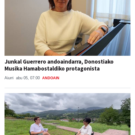
Junkal Guerrero andoaindarra, Donostiako
Musika Hamabostaldiko protagonista
Aiurri
abu 05, 07:00
ANDOAIN