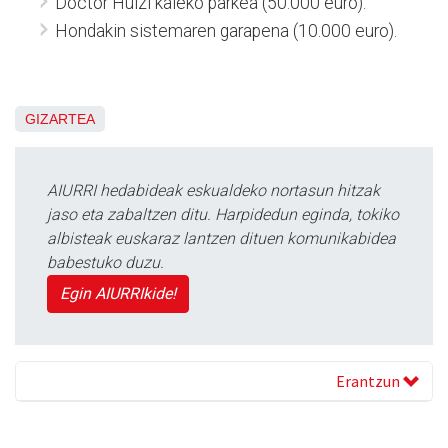
Doctor Huizi kaleko parkea (50.000 euro).
Hondakin sistemaren garapena (10.000 euro).
GIZARTEA
AIURRI hedabideak eskualdeko nortasun hitzak
jaso eta zabaltzen ditu. Harpidedun eginda, tokiko
albisteak euskaraz lantzen dituen komunikabidea
babestuko duzu.
Egin AIURRIkide!
Erantzun