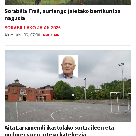
Sorabilla Trail, aurtengo jaietako berrikuntza
nagusia
SORABILLAKO JAIAK 2026
Aiurri
abu 06, 07:00
ANDOAIN
Aita Larramendi ikastolako sortzaileen eta
ondorengoen arteko katebegia