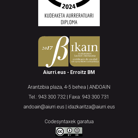
Aiurri.eus - Erroitz BM
Arantzibia plaza, 4-5 behea | ANDOAIN
Tel.: 943 300 732 | Faxa: 943 300 731
andoain@aiurri.eus | idazkaritza@aiurri.eus
Codesyntaxek garatua