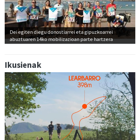
Dei egiten diegu donostiarrei eta gipuzkoarrei
abuztuaren 14ko mobilizazioan parte hartzera
Ikusienak