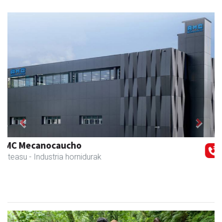
Previous
Next
Bengoetxea autoeskola
Andoain
- Autoeskolak