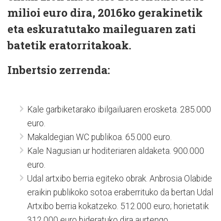
milioi euro dira, 2016ko gerakinetik
eta eskuratutako maileguaren zati
batetik eratorritakoak.
Inbertsio zerrenda:
Kale garbiketarako ibilgailuaren erosketa. 285.000
euro.
Makaldegian WC publikoa. 65.000 euro.
Kale Nagusian ur hoditeriaren aldaketa. 900.000
euro.
Udal artxibo berria egiteko obrak. Anbrosia Olabide
eraikin publikoko sotoa eraberrituko da bertan Udal
Artxibo berria kokatzeko. 512.000 euro; horietatik
312.000 euro bideratuko dira aurtengo