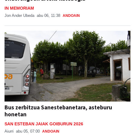
IN MEMORIAM
Jon Ander Ubeda
abu 06, 11:38
ANDOAIN
Bus zerbitzua Sanestebanetara, asteburu
honetan
SAN ESTEBAN JAIAK GOIBURUN 2026
Aiurri
abu 05, 07:00
ANDOAIN