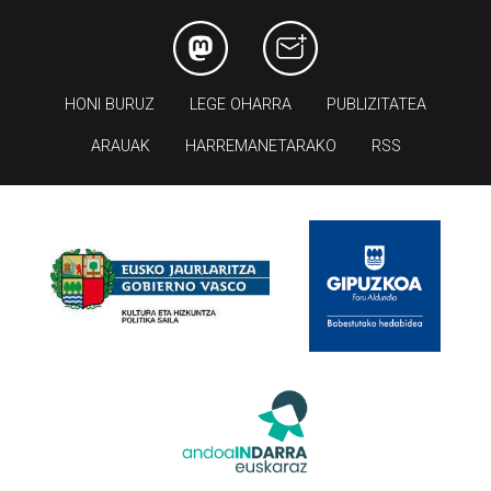
HONI BURUZ
LEGE OHARRA
PUBLIZITATEA
ARAUAK
HARREMANETARAKO
RSS