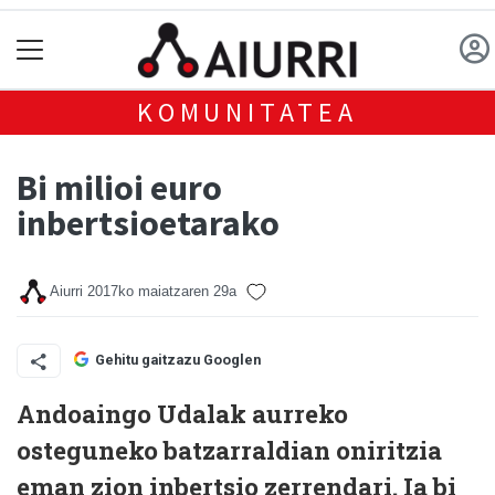
KOMUNITATEA
Bi milioi euro
inbertsioetarako
Aiurri
2017ko maiatzaren 29a
Gehitu gaitzazu Googlen
Andoaingo Udalak aurreko
osteguneko batzarraldian oniritzia
eman zion inbertsio zerrendari. Ia bi