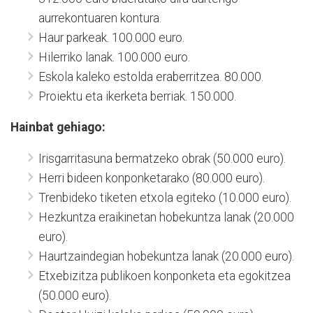
aurrekontuaren kontura.
Haur parkeak. 100.000 euro.
Hilerriko lanak. 100.000 euro.
Eskola kaleko estolda eraberritzea. 80.000.
Proiektu eta ikerketa berriak. 150.000.
Hainbat gehiago:
Irisgarritasuna bermatzeko obrak (50.000 euro).
Herri bideen konponketarako (80.000 euro).
Trenbideko tiketen etxola egiteko (10.000 euro).
Hezkuntza eraikinetan hobekuntza lanak (20.000
euro).
Haurtzaindegian hobekuntza lanak (20.000 euro).
Etxebizitza publikoen konponketa eta egokitzea
(50.000 euro).