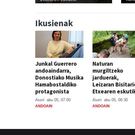
Ikusienak
Junkal Guerrero
Naturan
andoaindarra,
murgiltzeko
Donostiako Musika
jarduerak,
Hamabostaldiko
Leizaran Bisitar
protagonista
Etxearen eskuti
Aiurri
abu 05, 07:00
Aiurri
abu 05, 08:30
ANDOAIN
ANDOAIN