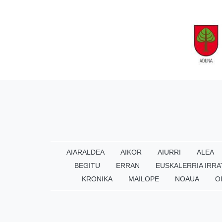
AIARALDEA
AIKOR
AIURRI
ALEA
BEGITU
ERRAN
EUSKALERRIA IRRA
KRONIKA
MAILOPE
NOAUA
O