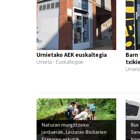
Urnietako AEK euskaltegia
Barn 
txiki
Urnieta
- Euskaltegiak
Urniet
Naturan murgiltzeko
Bus
jarduerak, Leizaran Bisitarien
San
Etxearen eskutik
hon