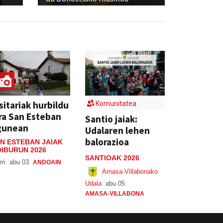
sitariak hurbildu
Komunitatea
ra San Esteban
Santio jaiak:
gunean
Udalaren lehen
balorazioa
N ESTEBAN JAIAK
IBURUN 2026
SANTIOAK 2026
rri
abu 03
ANDOAIN
Amasa-Villabonako
Udala
abu 05
AMASA-VILLABONA