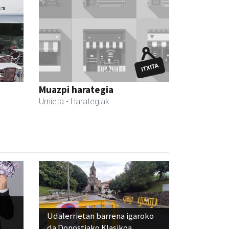
Muazpi harategia
Urnieta
- Harategiak
Udalerrietan barrena igaroko
da Donostiako Klasikoa