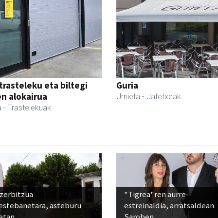
trasteleku eta biltegi
Guria
en alokairua
Urnieta
- Jatetxeak
a
- Trastelekuak
 zerbitzua
"Tigrea"ren aurre-
estebanetara, asteburu
estreinaldia, arratsaldean
etan
Saroben