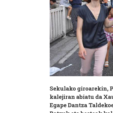
Sekulako giroarekin, 
kalejiran abiatu da Xa
Egape Dantza Taldekoe