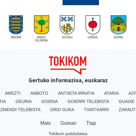
Gertuko informazioa, euskaraz
AMEZTI
ANBOTO
ANTXETA IRRATIA
ATARIA
AZP
TIA
GEURIA
GOIENA
GOIERRI TELEBISTA
GUAIXE
IZMENDI TELEBISTA
ORIO GUKA
TXINTXARRI
ZARAUT
Matx
Gurean
Ttap
Tokikom publizitatea