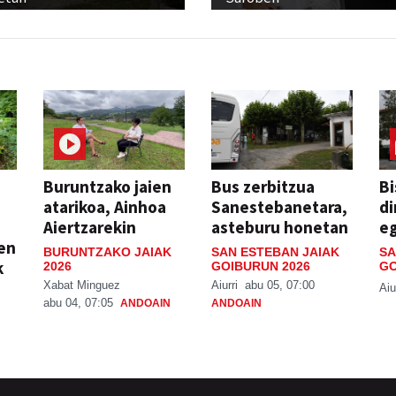
Buruntzako jaien
Bus zerbitzua
Bi
atarikoa, Ainhoa
Sanestebanetara,
di
Aiertzarekin
asteburu honetan
e
ien
BURUNTZAKO JAIAK
SAN ESTEBAN JAIAK
SA
k
2026
GOIBURUN 2026
GO
Xabat Minguez
Aiurri
abu 05, 07:00
Aiu
abu 04, 07:05
ANDOAIN
ANDOAIN