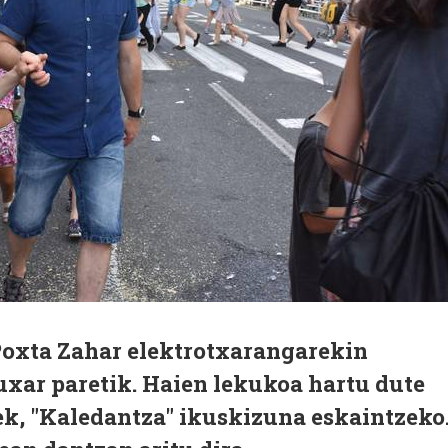
Poxta Zahar elektrotxarangarekin
uxar paretik. Haien lekukoa hartu dute
k, "Kaledantza" ikuskizuna eskaintzeko