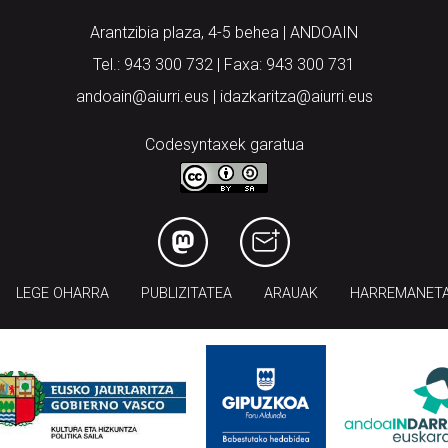
Arantzibia plaza, 4-5 behea | ANDOAIN
Tel.: 943 300 732 | Faxa: 943 300 731
andoain@aiurri.eus | idazkaritza@aiurri.eus
Codesyntaxek garatua
LEGE OHARRA
PUBLIZITATEA
ARAUAK
HARREMANET