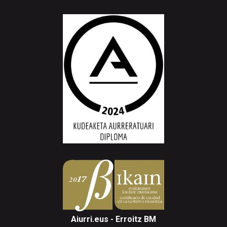
Aiurri.eus - Erroitz BM