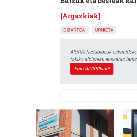
Batzuk eta besteak kal
[Argazkiak]
GIZARTEA
URNIETA
AIURRI hedabideak eskualdeko n
tokiko albisteak euskaraz lan
Egin AIURRIkide!