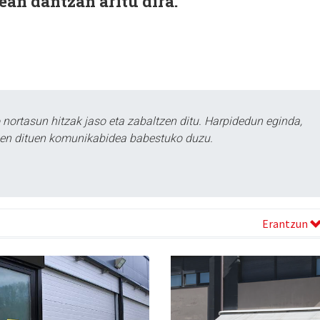
ean dantzan aritu dira.
ortasun hitzak jaso eta zabaltzen ditu. Harpidedun eginda,
tzen dituen komunikabidea babestuko duzu.
Erantzun