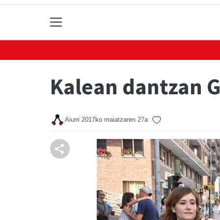
Kalean dantzan G
Aiurri
2017ko maiatzaren 27a