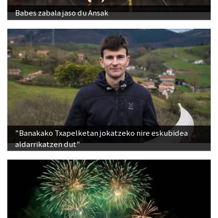
Babes zabala jaso du Ansak
"Banakako Txapelketan jokatzeko nire eskubidea
aldarrikatzen dut"