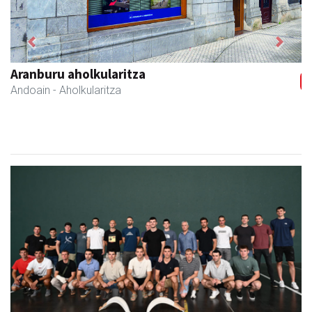
Previous
Next
Aranburu aholkularitza
Andoain
- Aholkularitza