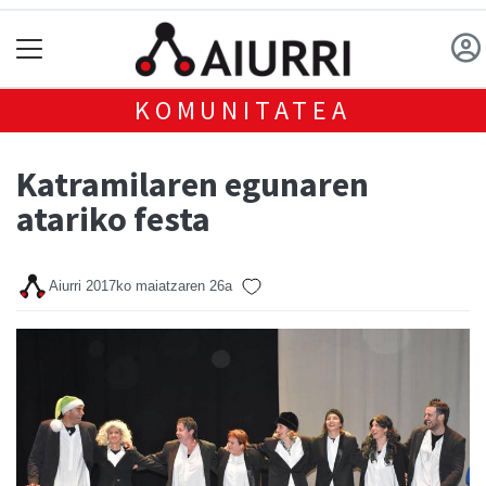
KOMUNITATEA
Katramilaren egunaren
atariko festa
Aiurri
2017ko maiatzaren 26a