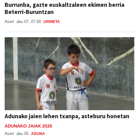
Burrunba, gazte euskaltzaleen ekimen berria
Beterri-Buruntzan
Aiurri
abu 07, 07:00
URNIETA
Adunako jaien lehen txanpa, asteburu honetan
ADUNAKO JAIAK 2026
Aiurri
abu 05
ADUNA