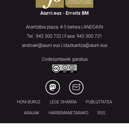
Aiurri.eus - Erroitz BM
Arantzibia plaza, 4-5 behea | ANDOAIN
Tel.: 943 300 732 | Faxa: 943 300 731
andoain@aiurri.eus | idazkaritza@aiurri.eus
Codesyntaxek garatua
HONI BURUZ
LEGE OHARRA
PUBLIZITATEA
ARAUAK
HARREMANETARAKO
RSS