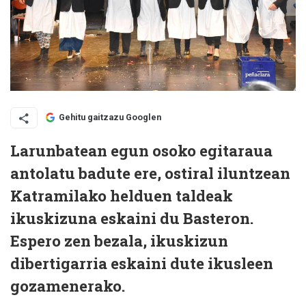
Gehitu gaitzazu Googlen
Larunbatean egun osoko egitaraua
antolatu badute ere, ostiral iluntzean
Katramilako helduen taldeak
ikuskizuna eskaini du Basteron.
Espero zen bezala, ikuskizun
dibertigarria eskaini dute ikusleen
gozamenerako.