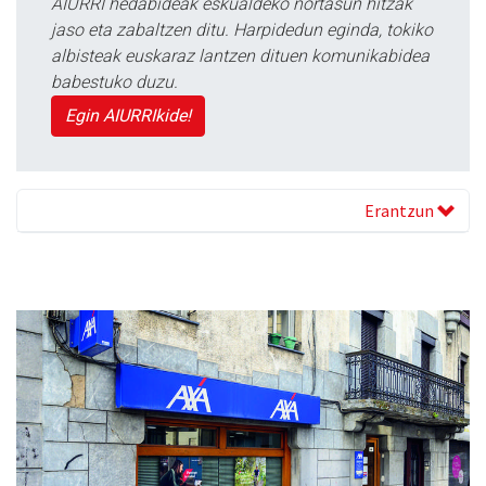
AIURRI hedabideak eskualdeko nortasun hitzak
jaso eta zabaltzen ditu. Harpidedun eginda, tokiko
albisteak euskaraz lantzen dituen komunikabidea
babestuko duzu.
Egin AIURRIkide!
Erantzun