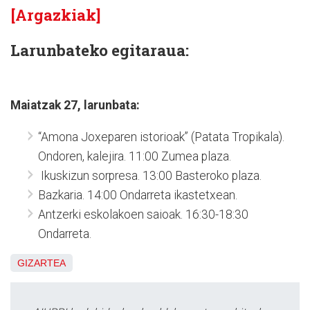
[Argazkiak]
Larunbateko egitaraua:
Maiatzak 27, larunbata:
“Amona Joxeparen istorioak” (Patata Tropikala).
Ondoren, kalejira. 11:00 Zumea plaza.
Ikuskizun sorpresa. 13:00 Basteroko plaza.
Bazkaria. 14:00 Ondarreta ikastetxean.
Antzerki eskolakoen saioak. 16:30-18:30
Ondarreta.
GIZARTEA