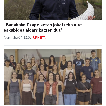
"Banakako Txapelketan jokatzeko nire
eskubidea aldarrikatzen dut"
Aiurri
abu 07, 12:00
URNIETA