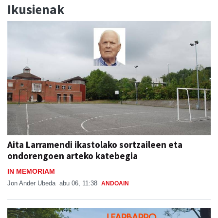
Ikusienak
Aita Larramendi ikastolako sortzaileen eta
ondorengoen arteko katebegia
IN MEMORIAM
Jon Ander Ubeda
abu 06, 11:38
ANDOAIN