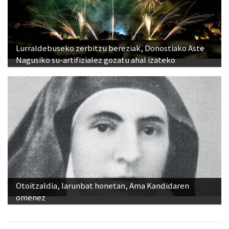
Lurraldebuseko zerbitzu bereziak, Donostiako Aste
Nagusiko su-artifizialez gozatu ahal izateko
Otoitzaldia, larunbat honetan, Ama Kandidaren
omenez