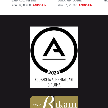
Lide Ruiz Telleria
Jon Ander Ubeda
abu
abu 07, 08:00
abu 07, 20:37
ANDOAIN
ANDOAIN