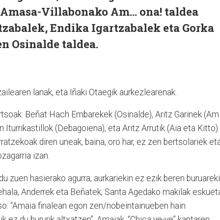
n Amasa-Villabonako Am… ona! taldea
tzabalek, Endika Igartzabalek eta Gorka
n Osinalde taldea.
ailearen lanak, eta Iñaki Otaegik aurkezlearenak.
ertsoak: Beñat Hach Embarekek (Osinalde), Aritz Garinek (A
on Iturrikastillok (Debagoiena), eta Aritz Arrutik (Aia eta Kitto).
atzekoak diren uneak, baina, oro har, ez zen bertsolariek et
zagarria izan.
du zuen hasierako agurra, aurkariekin ez ezik beren buruarek
erehala, Anderrek eta Beñatek, Santa Agedako makilak eskuet
aso: “Amaia finalean egon zen/nobeintainueben hain
k ez du bururik altxatzen”. Amaiak, “Chica ye-ye” kantaren