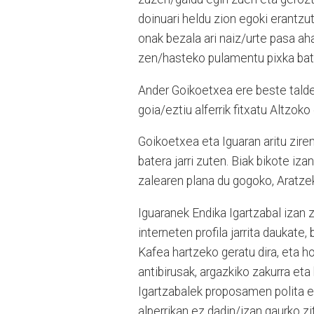
doinuari heldu zion egoki erantzut
onak bezala ari naiz/urte pasa ah
zen/hasteko pulamentu pixka bat 
Ander Goikoetxea ere beste taldeki
goia/eztiu alferrik fitxatu Altzoko 
Goikoetxea eta Iguaran aritu ziren
batera jarri zuten. Biak bikote iza
zalearen plana du gogoko, Aratzek
Iguaranek Endika Igartzabal izan z
interneten profila jarrita daukate
Kafea hartzeko geratu dira, eta ho
antibirusak, argazkiko zakurra et
Igartzabalek proposamen polita eg
alperrikan ez dadin/izan gaurko z