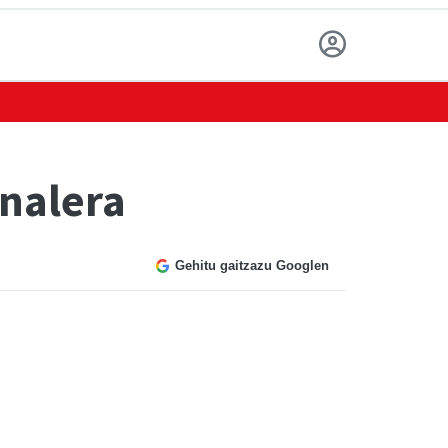
inalera
Gehitu gaitzazu Googlen