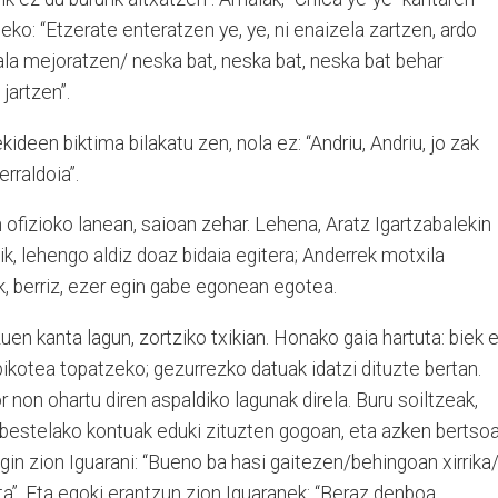
eko: “Etzerate enteratzen ye, ye, ni enaizela zartzen, ardo
ala mejoratzen/ neska bat, neska bat, neska bat behar
jartzen”.
deen biktima bilakatu zen, nola ez: “Andriu, Andriu, jo zak
erraldoia”.
 ofizioko lanean, saioan zehar. Lehena, Aratz Igartzabalekin
nik, lehengo aldiz doaz bidaia egitera; Anderrek motxila
, berriz, ezer egin gabe egonean egotea.
uen kanta lagun, zortziko txikian. Honako gaia hartuta: biek 
, bikotea topatzeko; gezurrezko datuak idatzi dituzte bertan.
r non ohartu diren aspaldiko lagunak direla. Buru soiltzeak,
a bestelako kontuak eduki zituzten gogoan, eta azken bertso
in zion Iguarani: “Bueno ba hasi gaitezen/behingoan xirrika
ita”. Eta egoki erantzun zion Iguaranek: “Beraz denboa