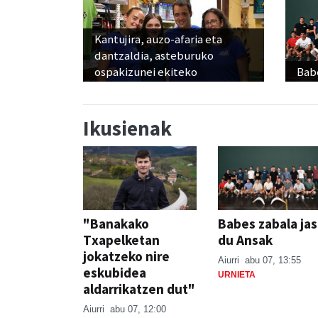
Kantujira, auzo-afaria eta
dantzaldia, asteburuko
ospakizunei ekiteko
Babe
Ikusienak
"Banakako
Babes zabala ja
Txapelketan
du Ansak
jokatzeko nire
Aiurri
abu 07, 13:55
eskubidea
URNIETA
aldarrikatzen dut"
Aiurri
abu 07, 12:00