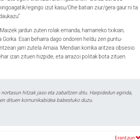
ingoagatik/egingo izut kasu/Ohe batian ziur/gera gaur ni ta
daukazu”.
 Maizek jardun zuten rolak emanda, hamarreko txikian;
 Gorka. Esan beharra dago ondoren heldu zen puntu-
ntzean jarri zutela Amaia. Mendian korrika aritzea obsesio
ehar izan zituen hizpide, eta arrazoi politak bota zituen.
ortasun hitzak jaso eta zabaltzen ditu. Harpidedun eginda,
tzen dituen komunikabidea babestuko duzu.
Erantzun