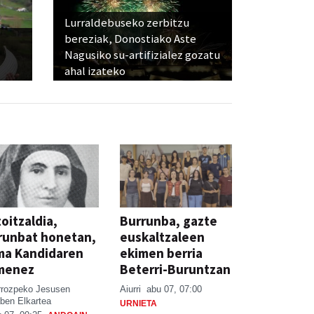
Lurraldebuseko zerbitzu
bereziak, Donostiako Aste
Nagusiko su-artifizialez gozatu
ahal izateko
oitzaldia,
Burrunba, gazte
runbat honetan,
euskaltzaleen
ma Kandidaren
ekimen berria
menez
Beterri-Buruntzan
rrozpeko Jesusen
Aiurri
abu 07, 07:00
ben Elkartea
URNIETA