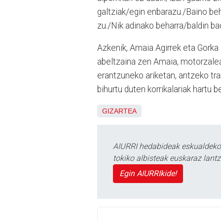
galtziak/egin enbarazu./Baino beh
zu./Nik adinako beharra/baldin ba
Azkenik, Amaia Agirrek eta Gorka
abeltzaina zen Amaia, motorzalea
erantzuneko ariketan, antzeko tra
bihurtu duten korrikalariak hartu b
GIZARTEA
AIURRI hedabideak eskualdeko n
tokiko albisteak euskaraz lan
Egin AIURRIkide!