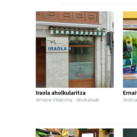
Iraola aholkularitza
Ernai
Amasa-Villabona
- Abokatuak
Andoa