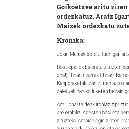
Goikoetxea aritu zire
ordezkatuz. Aratz Igar
Maizek ordezkatu zute
Kronika:
Jokin Muruak bete zituen gai-jartz
Bost epailek baloratu zituzten b
ona!), Itziar Irizarrek (Itziar), Ram
Kanporaketak izan zituen azpimarr
zaletuek nahiko luketen bezain go
Am… ona! taldeak ironiaz zipriztin
ere erabiliz. Abesten hasi eta b
zituztela, Amaiari egin zioten er
zuzen/galdu egin zuen eta gerozti