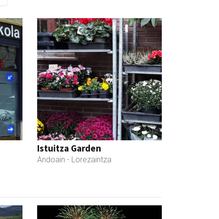
Istuitza Garden
Andoain
- Lorezaintza