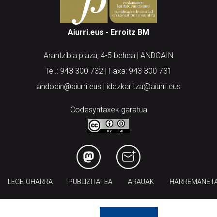
Aiurri.eus - Erroitz BM
Arantzibia plaza, 4-5 behea | ANDOAIN
Tel.: 943 300 732 | Faxa: 943 300 731
andoain@aiurri.eus | idazkaritza@aiurri.eus
Codesyntaxek garatua
LEGE OHARRA
PUBLIZITATEA
ARAUAK
HARREMANET