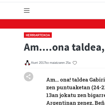
HERRIARTEKOA
Am....ona taldea,
Aiurri
2017ko maiatzaren 25a
Am… ona! taldea Gabiri
zen puntuaketan (24-2
13an jokatu zen bigarr
Argentinan zenez, Beñ