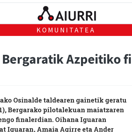
KOMUNITATEA
 Bergaratik Azpeitiko f
ako Osinalde taldearen gainetik geratu
1), Bergarako pilotalekuan maiatzaren
engo finalerdian. Oihana Iguaran
at Iguaran, Amaia Agirre eta Ander