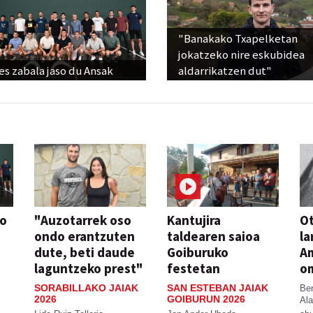
"Banakako Txapelketan
jokatzeko nire eskubidea
s zabala jaso du Ansak
aldarrikatzen dut"
so
"Auzotarrek oso
Kantujira
Ot
ondo erantzuten
taldearen saioa
la
dute, beti daude
Goiburuko
A
laguntzeko prest"
festetan
o
SORABILLAKO JAIAK
SAN ESTEBAN JAIAK
Be
2026
GOIBURUN 2026
Ala