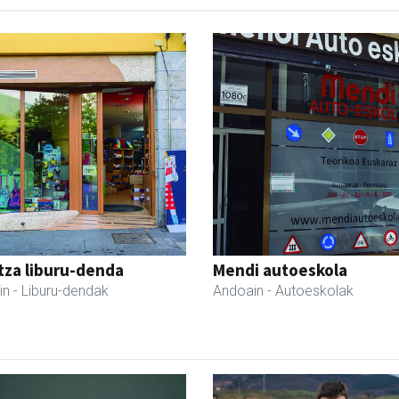
tza liburu-denda
Mendi autoeskola
in
- Liburu-dendak
Andoain
- Autoeskolak