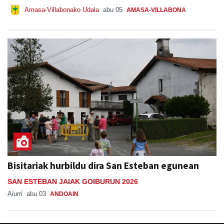
Amasa-Villabonako Udala
abu 05
AMASA-VILLABONA
Bisitariak hurbildu dira San Esteban egunean
SAN ESTEBAN JAIAK GOIBURUN 2026
Aiurri
abu 03
ANDOAIN