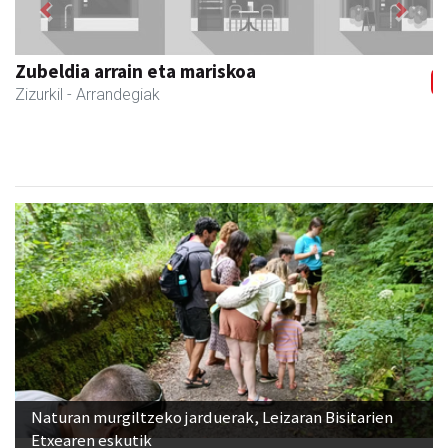
Previous
Next
Zubeldia arrain eta mariskoa
Zizurkil
- Arrandegiak
Naturan murgiltzeko jarduerak, Leizaran Bisitarien
Etxearen eskutik