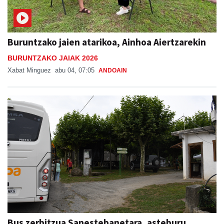
Buruntzako jaien atarikoa, Ainhoa Aiertzarekin
BURUNTZAKO JAIAK 2026
Xabat Minguez
abu 04, 07:05
ANDOAIN
Bus zerbitzua Sanestebanetara, asteburu