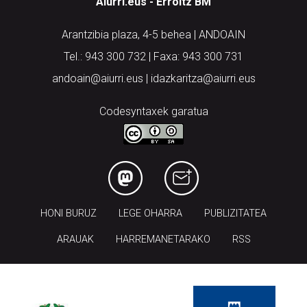
Aiurri.eus - Erroitz BM
Arantzibia plaza, 4-5 behea | ANDOAIN
Tel.: 943 300 732 | Faxa: 943 300 731
andoain@aiurri.eus | idazkaritza@aiurri.eus
Codesyntaxek garatua
HONI BURUZ
LEGE OHARRA
PUBLIZITATEA
ARAUAK
HARREMANETARAKO
RSS