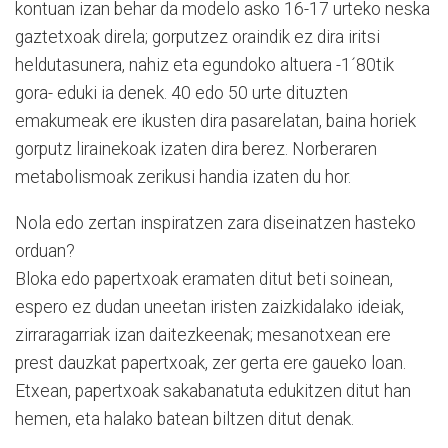
kontuan izan behar da modelo asko 16-17 urteko neska
gaztetxoak direla; gorputzez oraindik ez dira iritsi
heldutasunera, nahiz eta egundoko altuera -1´80tik
gora- eduki ia denek. 40 edo 50 urte dituzten
emakumeak ere ikusten dira pasarelatan, baina horiek
gorputz lirainekoak izaten dira berez. Norberaren
metabolismoak zerikusi handia izaten du hor.
Nola edo zertan inspiratzen zara diseinatzen hasteko
orduan?
Bloka edo papertxoak eramaten ditut beti soinean,
espero ez dudan uneetan iristen zaizkidalako ideiak,
zirraragarriak izan daitezkeenak; mesanotxean ere
prest dauzkat papertxoak, zer gerta ere gaueko loan.
Etxean, papertxoak sakabanatuta edukitzen ditut han
hemen, eta halako batean biltzen ditut denak.