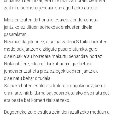
dudanean behintzat, eta nire bizitzan, oraintxe atera
zait nire sormena jendaurrean agertzeko aukera.
Maiz entzuten da honako esarea: Jende xeheak
jantziko ez dituen soinekoak erakusten direla
pasaralatan...
Neurriari dagokionez, diseinatzaileoi S taila daukaten
modeloak jartzen dizkigute pasarelatarako; gure
diseinuak arau horretara makurtu behar dira, hortaz.
Nolanahi ere, nik argi daukat neurri guztietako
jendearentzat eta prezioz egokiak diren jantziak
diseinatu behar ditudala.
Soineko baten estilo eta koloreei dagokionez, berriz,
orain arte nik bilduma bat pasarelatarako diseinatu dut
eta beste bat komertzializatzeko.
Dagoeneko zure estiloa zein den azaltzeko moduan al