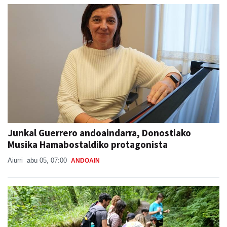
Junkal Guerrero andoaindarra, Donostiako
Musika Hamabostaldiko protagonista
Aiurri
abu 05, 07:00
ANDOAIN