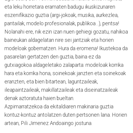
eta leku horretara eramaten badugu ikuskizunaren
eszenifikazio guztia (argi-jokoak, musika, aurkezlea,
pantailak, modelo profesionalak, publikoa…), pentsa!
Nolanahi ere, nik ezin izan nuen gehiegi gozatu, nahikoa
baineukan aldagelatan nire sei jantziak eta horien
modeloak gobernatzen. Hura da eromena! Ikustekoa da
pasarelan gertatzen den guztia, baina ez da
gutxiagokoa aldageletako zalaparta: modeloak korrika
hara eta korrika hona, soinekoak janzten eta soinekoak
eranzten, eta bien bitartean, laguntzaileak,
ileapaintzaileak, makillatzaileak eta diseinatzaileak
denak aztoratuta haien bueltan.
Azpimarratzekoa da ekitaldiaren makinaria guztia
kontuz-kontuz antolatzen duten pertsonen lana. Horien
artean, Pili Jimenez Andoaingo jostuna.