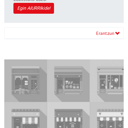
Egin AIURRIkide!
Erantzun