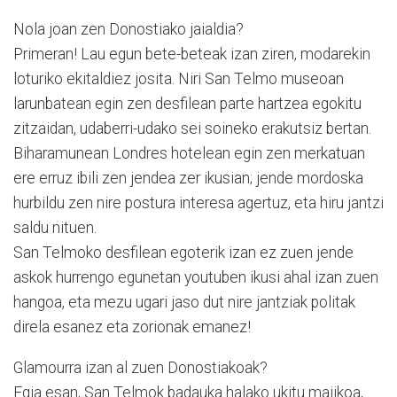
Nola joan zen Donostiako jaialdia?
Primeran! Lau egun bete-beteak izan ziren, modarekin
loturiko ekitaldiez josita. Niri San Telmo museoan
larunbatean egin zen desfilean parte hartzea egokitu
zitzaidan, udaberri-udako sei soineko erakutsiz bertan.
Biharamunean Londres hotelean egin zen merkatuan
ere erruz ibili zen jendea zer ikusian; jende mordoska
hurbildu zen nire postura interesa agertuz, eta hiru jantzi
saldu nituen.
San Telmoko desfilean egoterik izan ez zuen jende
askok hurrengo egunetan youtuben ikusi ahal izan zuen
hangoa, eta mezu ugari jaso dut nire jantziak politak
direla esanez eta zorionak emanez!
Glamourra izan al zuen Donostiakoak?
Egia esan, San Telmok badauka halako ukitu majikoa,