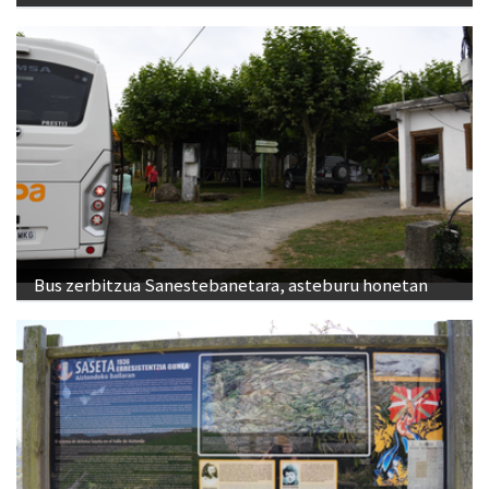
Bus zerbitzua Sanestebanetara, asteburu honetan