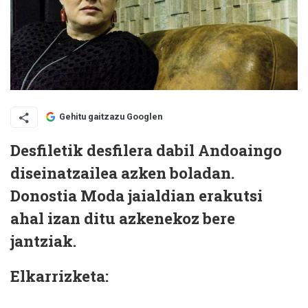
Gehitu gaitzazu Googlen
Desfiletik desfilera dabil Andoaingo
diseinatzailea azken boladan.
Donostia Moda jaialdian erakutsi
ahal izan ditu azkenekoz bere
jantziak.
Elkarrizketa: