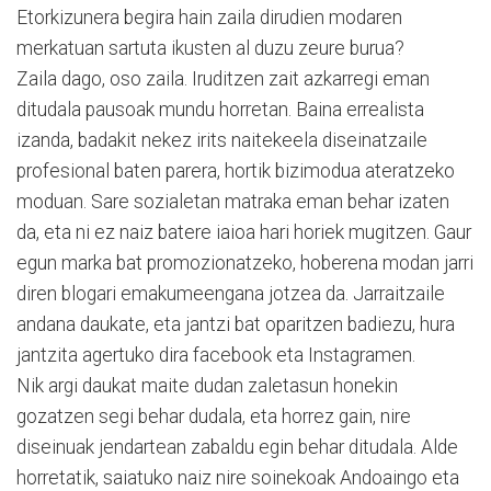
Etorkizunera begira hain zaila dirudien modaren
merkatuan sartuta ikusten al duzu zeure burua?
Zaila dago, oso zaila. Iruditzen zait azkarregi eman
ditudala pausoak mundu horretan. Baina errealista
izanda, badakit nekez irits naitekeela diseinatzaile
profesional baten parera, hortik bizimodua ateratzeko
moduan. Sare sozialetan matraka eman behar izaten
da, eta ni ez naiz batere iaioa hari horiek mugitzen. Gaur
egun marka bat promozionatzeko, hoberena modan jarri
diren blogari emakumeengana jotzea da. Jarraitzaile
andana daukate, eta jantzi bat oparitzen badiezu, hura
jantzita agertuko dira facebook eta Instagramen.
Nik argi daukat maite dudan zaletasun honekin
gozatzen segi behar dudala, eta horrez gain, nire
diseinuak jendartean zabaldu egin behar ditudala. Alde
horretatik, saiatuko naiz nire soinekoak Andoaingo eta