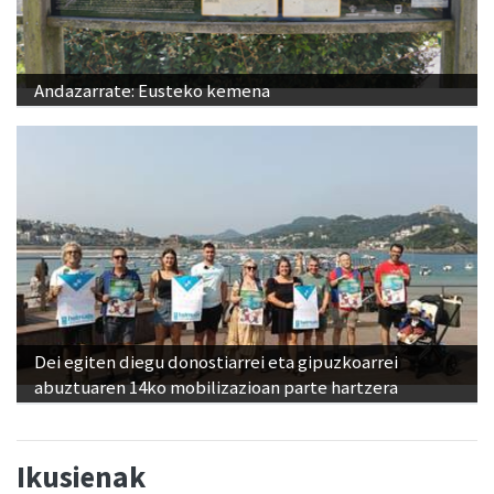
Andazarrate: Eusteko kemena
Dei egiten diegu donostiarrei eta gipuzkoarrei
abuztuaren 14ko mobilizazioan parte hartzera
Ikusienak