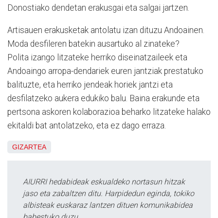
Donostiako dendetan erakusgai eta salgai jartzen.
Artisauen erakusketak antolatu izan dituzu Andoainen.
Moda desfileren batekin ausartuko al zinateke?
Polita izango litzateke herriko diseinatzaileek eta
Andoaingo arropa-dendariek euren jantziak prestatuko
balituzte, eta herriko jendeak horiek jantzi eta
desfilatzeko aukera edukiko balu. Baina erakunde eta
pertsona askoren kolaborazioa beharko litzateke halako
ekitaldi bat antolatzeko, eta ez dago erraza.
GIZARTEA
AIURRI hedabideak eskualdeko nortasun hitzak
jaso eta zabaltzen ditu. Harpidedun eginda, tokiko
albisteak euskaraz lantzen dituen komunikabidea
babestuko duzu.