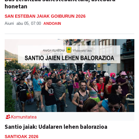
honetan
SAN ESTEBAN JAIAK GOIBURUN 2026
Aiurri
abu 05, 07:00
ANDOAIN
Komunitatea
Santio jaiak: Udalaren lehen balorazioa
SANTIOAK 2026