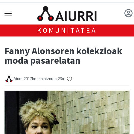
KOMUNITATEA
Fanny Alonsoren kolekzioak
moda pasarelatan
Aiurri
2017ko maiatzaren 23a