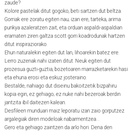
zaude?
Kolore pastelak ditut gogoko, beti sartzen dut beltza.
Gorriak ere zoratu egiten nau; izan ere, tarteka, arima
punkya azaleratzen zait, eta orduan aspaldi-aspaldian
eramaten ziren galtza scott gorri koadrodunak hartzen
ditut inspiraziorako.
Ehun naturalekin egiten dut lan, lihoarekin batez ere.
Lerro zuzenak nahi izaten ditut. Neuk egiten dut
prozesua guzti-guztia, bozetoaren marrazketarekin hasi
eta ehuna erosi eta eskuz josteraino.
Bestalde, nahiago dut diseinu bakoitzetik bizpahiru
kopia egin, ez gehiago; ez nuke nahi bezeroak berdin
jantzita ibil daitezen kalean.
Desfileen munduari maiz leporatu izan zaio gorputzez
argalegiak diren modeloak nabarmentzea…
Gero eta gehiago zaintzen da arlo hori. Dena den