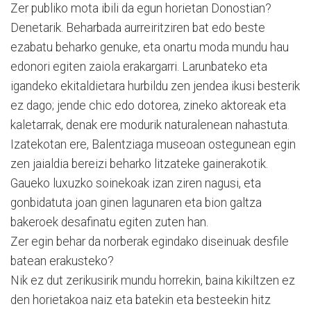
Zer publiko mota ibili da egun horietan Donostian?
Denetarik. Beharbada aurreiritziren bat edo beste
ezabatu beharko genuke, eta onartu moda mundu hau
edonori egiten zaiola erakargarri. Larunbateko eta
igandeko ekitaldietara hurbildu zen jendea ikusi besterik
ez dago; jende chic edo dotorea, zineko aktoreak eta
kaletarrak, denak ere modurik naturalenean nahastuta.
Izatekotan ere, Balentziaga museoan ostegunean egin
zen jaialdia bereizi beharko litzateke gainerakotik.
Gaueko luxuzko soinekoak izan ziren nagusi, eta
gonbidatuta joan ginen lagunaren eta bion galtza
bakeroek desafinatu egiten zuten han.
Zer egin behar da norberak egindako diseinuak desfile
batean erakusteko?
Nik ez dut zerikusirik mundu horrekin, baina kikiltzen ez
den horietakoa naiz eta batekin eta besteekin hitz