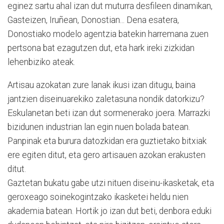
eginez sartu ahal izan dut muturra desfileen dinamikan,
Gasteizen, Iruñean, Donostian... Dena esatera,
Donostiako modelo agentzia batekin harremana zuen
pertsona bat ezagutzen dut, eta hark ireki zizkidan
lehenbiziko ateak.
Artisau azokatan zure lanak ikusi izan ditugu, baina
jantzien diseinuarekiko zaletasuna nondik datorkizu?
Eskulanetan beti izan dut sormenerako joera. Marrazki
bizidunen industrian lan egin nuen bolada batean.
Panpinak eta burura datozkidan era guztietako bitxiak
ere egiten ditut, eta gero artisauen azokan erakusten
ditut.
Gaztetan bukatu gabe utzi nituen diseinu-ikasketak, eta
geroxeago soinekogintzako ikasketei heldu nien
akademia batean. Hortik jo izan dut beti, denbora eduki