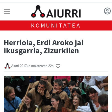
KOMUNITATEA
Herriola, Erdi Aroko jai
ikusgarria, Zizurkilen
Aiurri
2017ko maiatzaren 22a