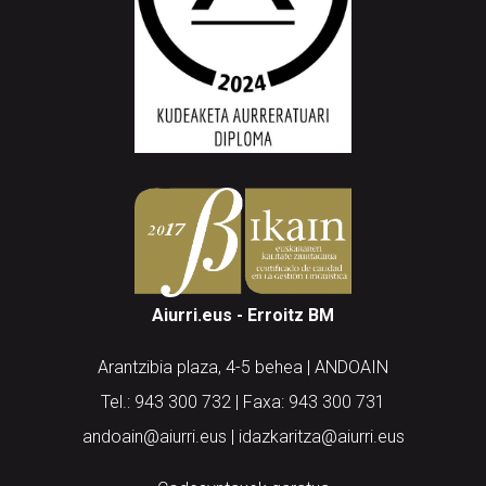
Aiurri.eus - Erroitz BM
Arantzibia plaza, 4-5 behea | ANDOAIN
Tel.: 943 300 732 | Faxa: 943 300 731
andoain@aiurri.eus | idazkaritza@aiurri.eus
Codesyntaxek garatua