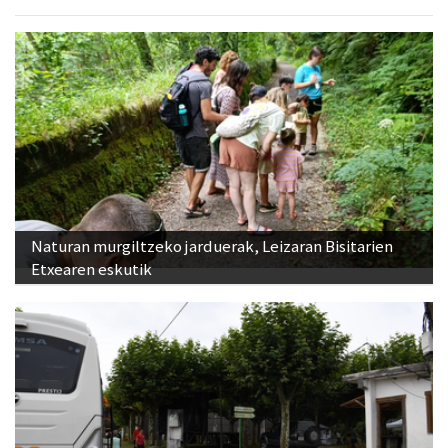
Naturan murgiltzeko jarduerak, Leizaran Bisitarien
Etxearen eskutik