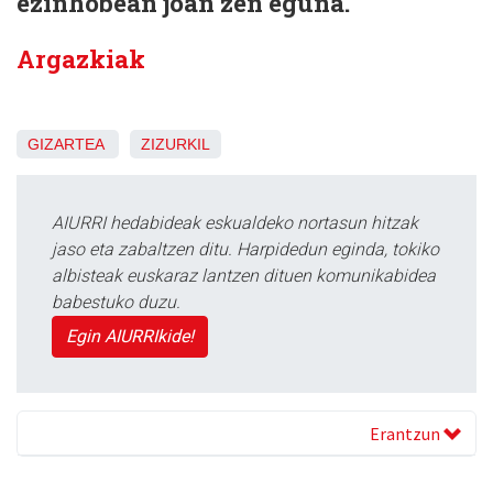
ezinhobean joan zen eguna.
Argazkiak
GIZARTEA
ZIZURKIL
AIURRI hedabideak eskualdeko nortasun hitzak
jaso eta zabaltzen ditu. Harpidedun eginda, tokiko
albisteak euskaraz lantzen dituen komunikabidea
babestuko duzu.
Egin AIURRIkide!
Erantzun