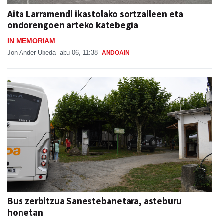
ondorengoen arteko katebegia
IN MEMORIAM
Jon Ander Ubeda
abu 06, 11:38
ANDOAIN
Bus zerbitzua Sanestebanetara, asteburu
honetan
SAN ESTEBAN JAIAK GOIBURUN 2026
Aiurri
abu 05