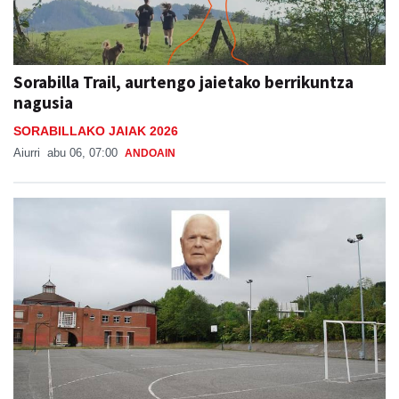
Sorabilla Trail, aurtengo jaietako berrikuntza
nagusia
SORABILLAKO JAIAK 2026
Aiurri
abu 06, 07:00
ANDOAIN
Aita Larramendi ikastolako sortzaileen eta