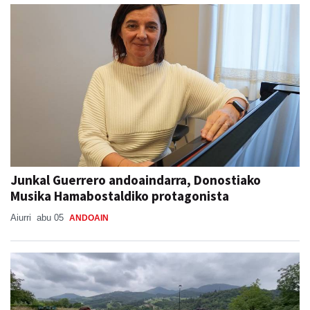
Junkal Guerrero andoaindarra, Donostiako
Musika Hamabostaldiko protagonista
Aiurri
abu 05
ANDOAIN