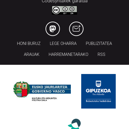
HONI BURUZ
LEGE OHARRA
PUBLIZITATEA
ARAUAK
HARREMANETARAKO
RSS