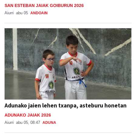
ANDOAIN
Adunako jaien lehen txanpa, asteburu honetan
ADUNAKO JAIAK 2026
Aiurri
abu 05, 08:47
ADUNA