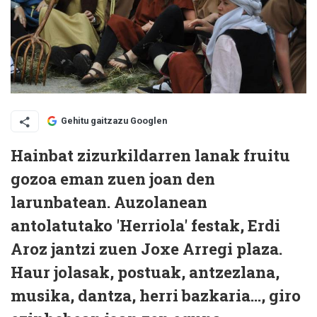
Gehitu gaitzazu Googlen
Hainbat zizurkildarren lanak fruitu
gozoa eman zuen joan den
larunbatean. Auzolanean
antolatutako 'Herriola' festak, Erdi
Aroz jantzi zuen Joxe Arregi plaza.
Haur jolasak, postuak, antzezlana,
musika, dantza, herri bazkaria..., giro