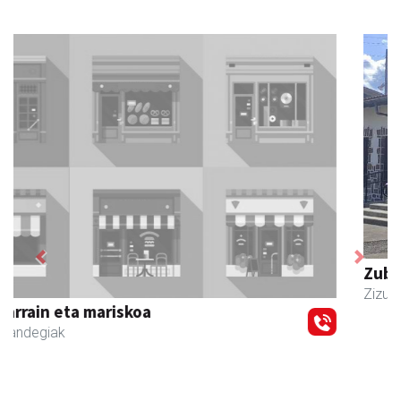
Previous
Next
Zubimusu Ikastola
Zizurkil
- Hezkuntza