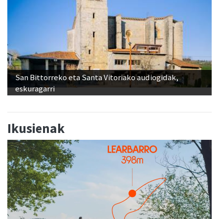
San Bittorreko eta Santa Vitoriako audiogidak,
eskuragarri
Ikusienak