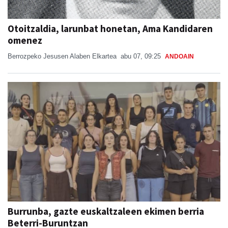
Otoitzaldia, larunbat honetan, Ama Kandidaren
omenez
Berrozpeko Jesusen Alaben Elkartea
abu 07, 09:25
ANDOAIN
Burrunba, gazte euskaltzaleen ekimen berria
Beterri-Buruntzan