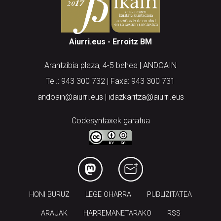
Aiurri.eus - Erroitz BM
Arantzibia plaza, 4-5 behea | ANDOAIN
Tel.: 943 300 732 | Faxa: 943 300 731
andoain@aiurri.eus | idazkaritza@aiurri.eus
Codesyntaxek garatua
HONI BURUZ
LEGE OHARRA
PUBLIZITATEA
ARAUAK
HARREMANETARAKO
RSS