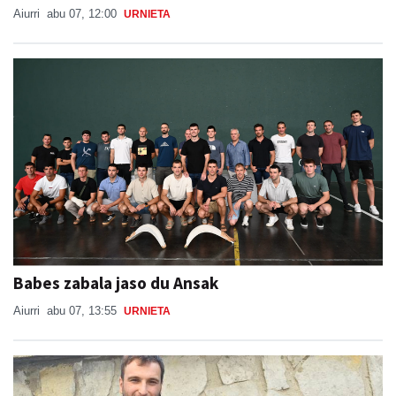
Aiurri
abu 07, 12:00
URNIETA
Babes zabala jaso du Ansak
Aiurri
abu 07, 13:55
URNIETA