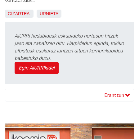
kontzertuak...
GIZARTEA
URNIETA
AIURRI hedabideak eskualdeko nortasun hitzak
jaso eta zabaltzen ditu. Harpidedun eginda, tokiko
albisteak euskaraz lantzen dituen komunikabidea
babestuko duzu.
Egin AIURRIkide!
Erantzun