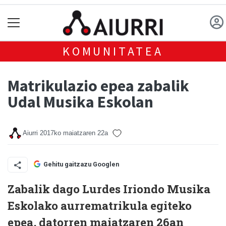
KOMUNITATEA
Matrikulazio epea zabalik
Udal Musika Eskolan
Aiurri
2017ko maiatzaren 22a
Gehitu gaitzazu Googlen
Zabalik dago Lurdes Iriondo Musika
Eskolako aurrematrikula egiteko
epea, datorren maiatzaren 26an