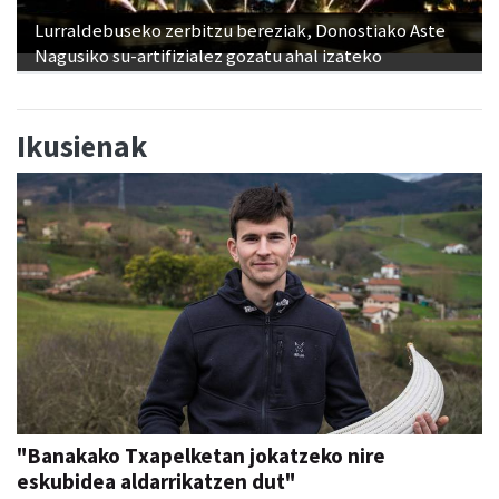
Lurraldebuseko zerbitzu bereziak, Donostiako Aste
Nagusiko su-artifizialez gozatu ahal izateko
Ikusienak
"Banakako Txapelketan jokatzeko nire
eskubidea aldarrikatzen dut"