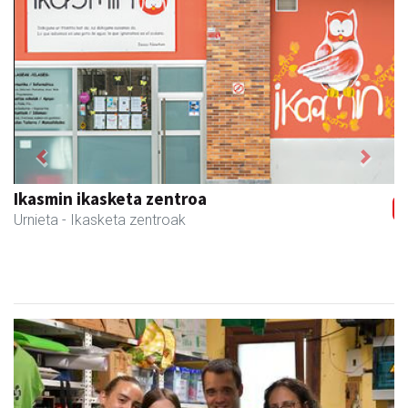
Previous
Next
Magale Ikastetxea
Urnieta
- Hezkuntza