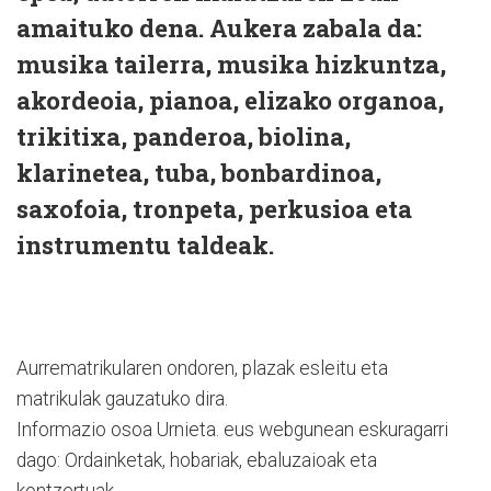
amaituko dena. Aukera zabala da:
musika tailerra, musika hizkuntza,
akordeoia, pianoa, elizako organoa,
trikitixa, panderoa, biolina,
klarinetea, tuba, bonbardinoa,
saxofoia, tronpeta, perkusioa eta
instrumentu taldeak.
Aurrematrikularen ondoren, plazak esleitu eta
matrikulak gauzatuko dira.
Informazio osoa Urnieta. eus webgunean eskuragarri
dago: Ordainketak, hobariak, ebaluzaioak eta