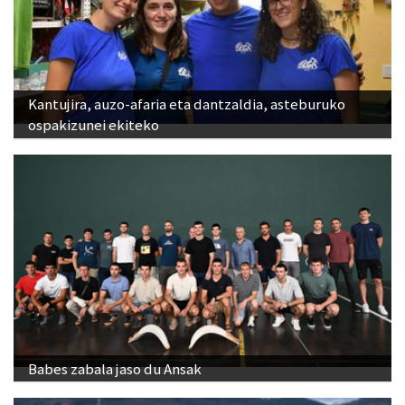
Kantujira, auzo-afaria eta dantzaldia, asteburuko
ospakizunei ekiteko
Babes zabala jaso du Ansak