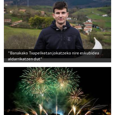
"Banakako Txapelketan jokatzeko nire eskubidea
aldarrikatzen dut"