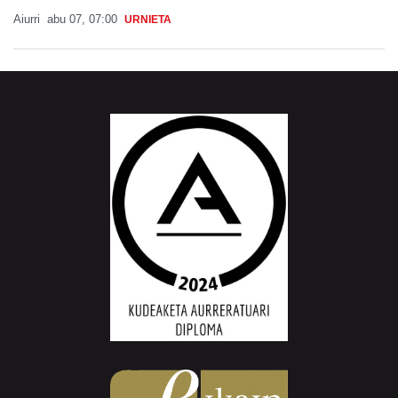
Aiurri
abu 07, 07:00
URNIETA