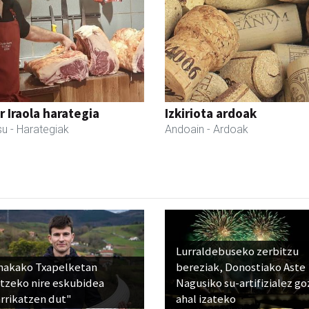
r Iraola harategia
Izkiriota ardoak
su
- Harategiak
Andoain
- Ardoak
Lurraldebuseko zerbitzu
nakako Txapelketan
bereziak, Donostiako Aste
atzeko nire eskubidea
Nagusiko su-artifizialez g
rrikatzen dut"
ahal izateko