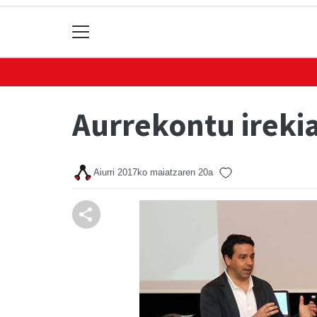
Aurrekontu ireki
Aiurri
2017ko maiatzaren 20a