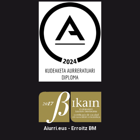
Aiurri.eus - Erroitz BM