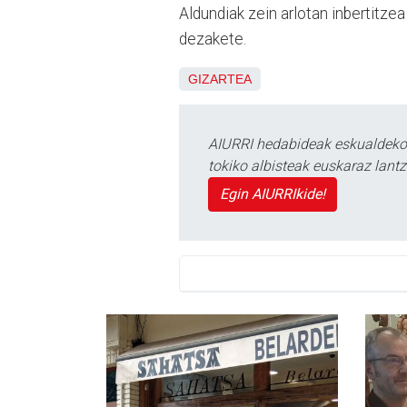
Aldundiak zein arlotan inbertitzea
dezakete.
GIZARTEA
AIURRI hedabideak eskualdeko n
tokiko albisteak euskaraz lan
Egin AIURRIkide!