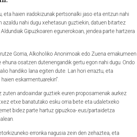
u, eta haien iradokizunak pertsonalki jaso eta entzun nahi
en azaldu nahi dugu xehetasun guztiekin, datuen bitartez
n Aldundiak Gipuzkoaren egunerokoan, jendea parte hartzera
 Gurutze Gorria, Alkoholiko Anonimoak edo Zuena emakumeen
rte ehuna osatzen dutenengandik gertu egon nahi dugu. Ondo
lio handiko lana egiten dute. Lan hori erraztu, eta
u haien eskarmentuarekin”.
ez zuten andoaindar guztiek euren proposamenak aurkez
etxez etxe banatutako esku orria bete eta udaletxeko
ernet bidez parte hartuz gipuzkoa-.eus/partaidetza
talean.
 etorkizuneko erronka nagusia zein den zehaztea, eta