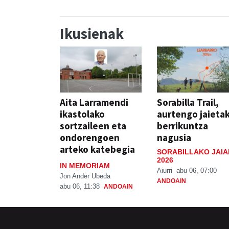
Ikusienak
Aita Larramendi
Sorabilla Trail,
ikastolako
aurtengo jaieta
sortzaileen eta
berrikuntza
ondorengoen
nagusia
arteko katebegia
SORABILLAKO JAIA
2026
IN MEMORIAM
Aiurri
abu 06, 07:00
Jon Ander Ubeda
ANDOAIN
abu 06, 11:38
ANDOAIN