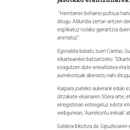
“Herritarren beharrei pultsua hart
ditugu. Aldundia zertan aritzen d
esplikatuz nolako garrantzia due
animatuz”.
Egonaldia baliatu zuen Caritas,
elkartearekin batzartzeko: “Elka
ezagutzen dute errealitatea eta ba
aurrekontuak aberastu nahi ditug
Karpara joateko aukerarik eduki 
ditzakete ekainaren 30era arte, 
erregistroan entregatuz edota int
webgunean, ‘Aurrekontu irekiak’ a
Galdera bikoitza da: Gipuzkoaren