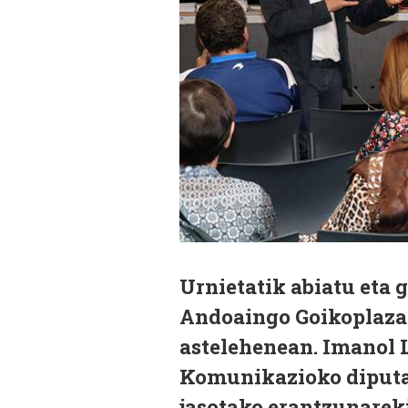
Urnietatik abiatu eta 
Andoaingo Goikoplazan
astelehenean. Imanol 
Komunikazioko diputa
jasotako erantzunarek