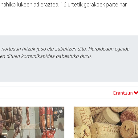
 nahiko lukeen adieraztea. 16 urtetik gorakoek parte har
ortasun hitzak jaso eta zabaltzen ditu. Harpidedun eginda,
tzen dituen komunikabidea babestuko duzu.
Erantzun