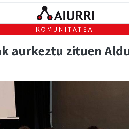
KOMUNITATEA
ak aurkeztu zituen Ald