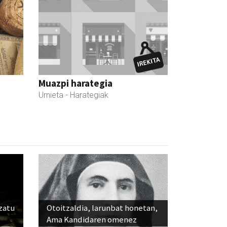
Muazpi harategia
Urnieta
- Harategiak
ozatu
Otoitzaldia, larunbat honetan,
Ama Kandidaren omenez