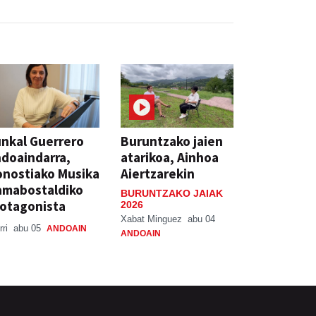
nkal Guerrero
Buruntzako jaien
doaindarra,
atarikoa, Ainhoa
nostiako Musika
Aiertzarekin
amabostaldiko
BURUNTZAKO JAIAK
otagonista
2026
Xabat Minguez
abu 04
rri
abu 05
ANDOAIN
ANDOAIN