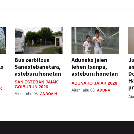
Bus zerbitzua
Adunako jaien
Ju
ko
Sanestebanetara,
lehen txanpa,
an
asteburu honetan
asteburu honetan
Do
H
SAN ESTEBAN JAIAK
ADUNAKO JAIAK 2026
pr
GOIBURUN 2026
K
Aiurri
abu 05
ADUNA
Aiurri
abu 05
ANDOAIN
Aiu