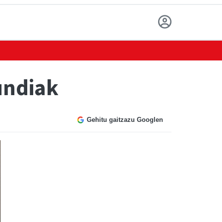
undiak
Gehitu gaitzazu Googlen