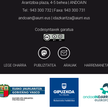
Arantzibia plaza, 4-5 behea | ANDOAIN
Tel.: 943 300 732 | Faxa: 943 300 731
andoain@aiurri.eus | idazkaritza@aiurri.eus
Codesyntaxek garatua
LEGE OHARRA
PUBLIZITATEA
ARAUAK
HARREMANET