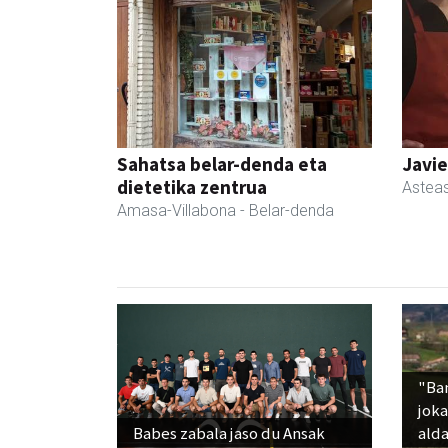
Sahatsa belar-denda eta
Javie
dietetika zentrua
Astea
Amasa-Villabona
- Belar-denda
"Ba
jok
Babes zabala jaso du Ansak
alda