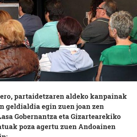
gero, partaidetzaren aldeko kanpainak
 geldialdia egin zuen joan zen
Lasa Gobernantza eta Gizartearekiko
tuak poza agertu zuen Andoainen
in: