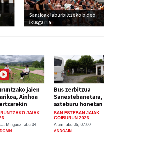
u
Santioak laburbiltzeko bideo
ikusgarria
runtzako jaien
Bus zerbitzua
arikoa, Ainhoa
Sanestebanetara,
ertzarekin
asteburu honetan
RUNTZAKO JAIAK
SAN ESTEBAN JAIAK
26
GOIBURUN 2026
bat Minguez
abu 04
Aiurri
abu 05, 07:00
DOAIN
ANDOAIN