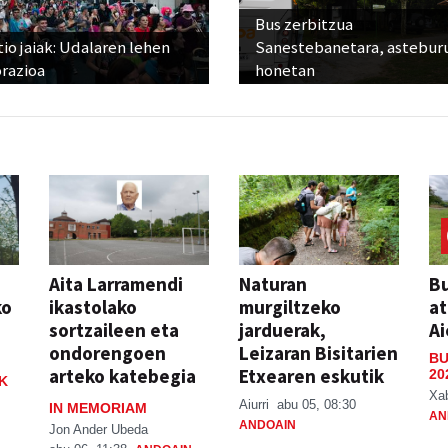
Bus zerbitzua
io jaiak: Udalaren lehen
Sanestebanetara, astebur
razioa
honetan
Aita Larramendi
Naturan
Bu
ko
ikastolako
murgiltzeko
at
sortzaileen eta
jarduerak,
Ai
ondorengoen
Leizaran Bisitarien
BU
arteko katebegia
Etxearen eskutik
20
K
Xa
Aiurri
abu 05, 08:30
IN MEMORIAM
AN
ANDOAIN
Jon Ander Ubeda