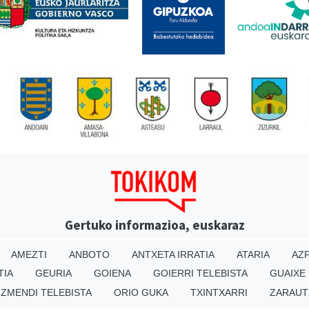
Gertuko informazioa, euskaraz
AMEZTI
ANBOTO
ANTXETA IRRATIA
ATARIA
AZP
TIA
GEURIA
GOIENA
GOIERRI TELEBISTA
GUAIXE
IZMENDI TELEBISTA
ORIO GUKA
TXINTXARRI
ZARAUT