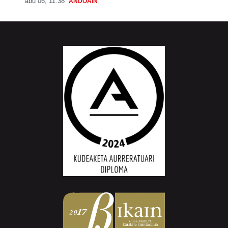
abu 06, 11:38
ANDOAIN