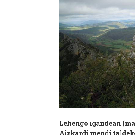
Lehengo igandean (maia
Aizkardi mendi taldeko