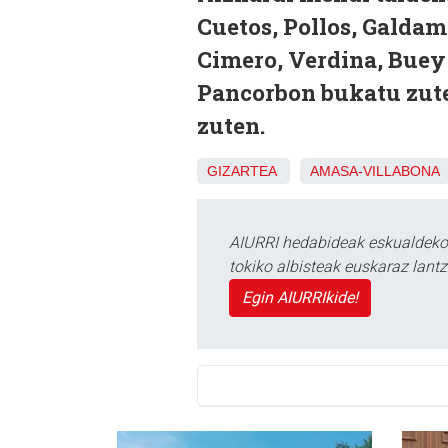
Cuetos, Pollos, Galdam
Cimero, Verdina, Buey 
Pancorbon bukatu zuten
zuten.
GIZARTEA
AMASA-VILLABONA
AIURRI hedabideak eskualdeko n
tokiko albisteak euskaraz lan
Egin AIURRIkide!