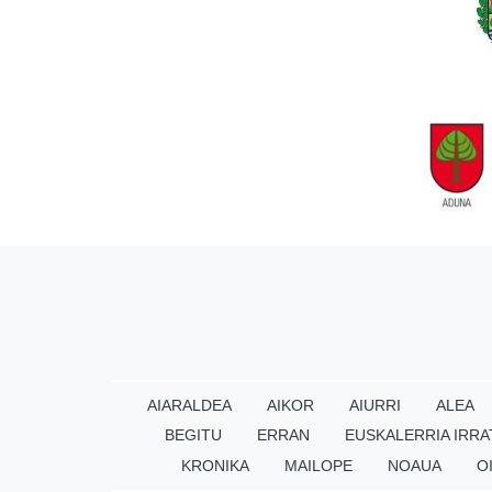
AIARALDEA
AIKOR
AIURRI
ALEA
BEGITU
ERRAN
EUSKALERRIA IRRA
KRONIKA
MAILOPE
NOAUA
O