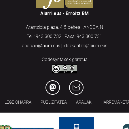
Aiurri.eus - Erroitz BM
Arantzibia plaza, 4-5 behea | ANDOAIN
Tel.: 943 300 732 | Faxa: 943 300 731
andoain@aiurri.eus | idazkaritza@aiurri.eus
Codesyntaxek garatua
LEGE OHARRA
PUBLIZITATEA
ARAUAK
HARREMANET