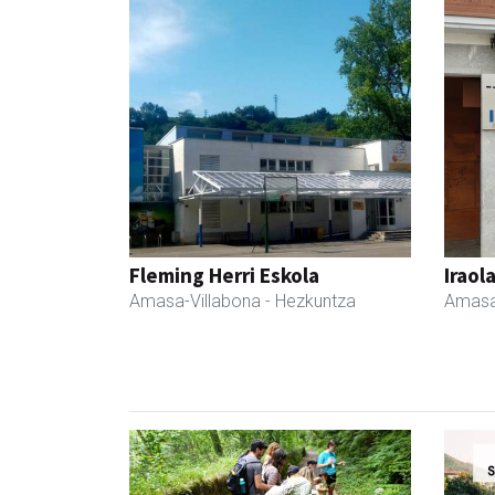
Fleming Herri Eskola
Iraol
Amasa-Villabona
- Hezkuntza
Amasa