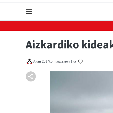
Aizkardiko kidea
Aiurri
2017ko maiatzaren 17a