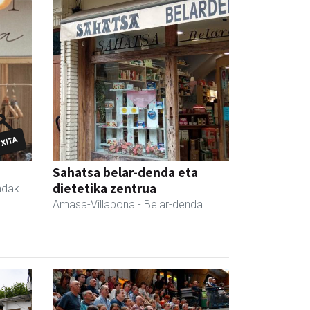
Sahatsa belar-denda eta
dietetika zentrua
ndak
Amasa-Villabona
- Belar-denda