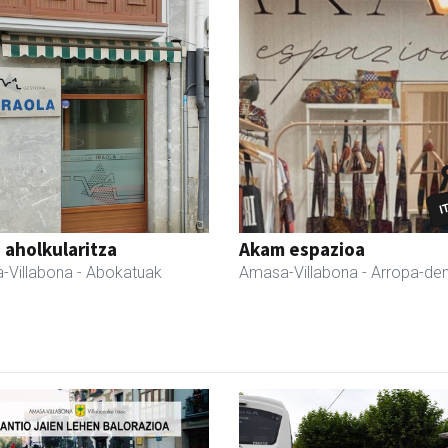
a aholkularitza
Akam espazioa
-Villabona
- Abokatuak
Amasa-Villabona
- Arropa-de