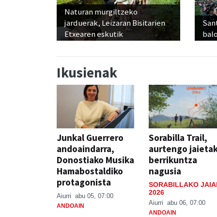
Naturan murgiltzeko
jarduerak, Leizaran Bisitarien
Sant
Etxearen eskutik
balo
Ikusienak
Junkal Guerrero
Sorabilla Trail,
andoaindarra,
aurtengo jaieta
Donostiako Musika
berrikuntza
Hamabostaldiko
nagusia
protagonista
SORABILLAKO JAIA
2026
Aiurri
abu 05, 07:00
Aiurri
abu 06, 07:00
ANDOAIN
ANDOAIN