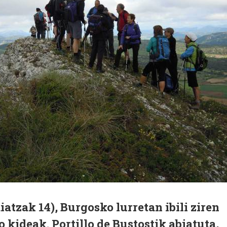
tzak 14), Burgosko lurretan ibili ziren
 kideak. Portillo de Bustostik abiatuta,