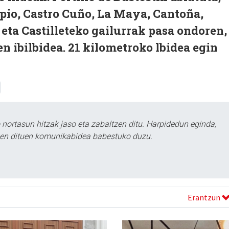
pio, Castro Cuño, La Maya, Cantoña,
eta Castilleteko gailurrak pasa ondoren,
 ibilbidea. 21 kilometroko lbidea egin
ortasun hitzak jaso eta zabaltzen ditu. Harpidedun eginda,
tzen dituen komunikabidea babestuko duzu.
Erantzun