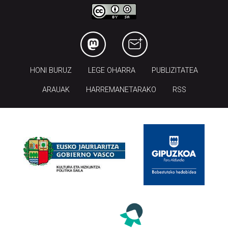
HONI BURUZ
LEGE OHARRA
PUBLIZITATEA
ARAUAK
HARREMANETARAKO
RSS