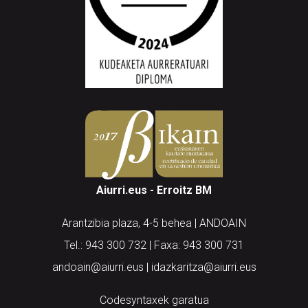
Aiurri.eus - Erroitz BM
Arantzibia plaza, 4-5 behea | ANDOAIN
Tel.: 943 300 732 | Faxa: 943 300 731
andoain@aiurri.eus | idazkaritza@aiurri.eus
Codesyntaxek garatua