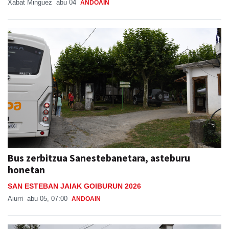
Xabat Minguez
abu 04
ANDOAIN
Bus zerbitzua Sanestebanetara, asteburu
honetan
SAN ESTEBAN JAIAK GOIBURUN 2026
Aiurri
abu 05, 07:00
ANDOAIN