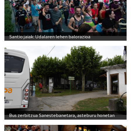
Santio jaiak: Udalaren lehen balorazioa
Bus zerbitzua Sanestebanetara, asteburu honetan