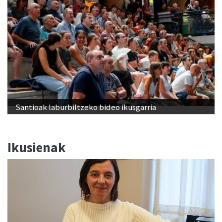
Santioak laburbiltzeko bideo ikusgarria
Ikusienak