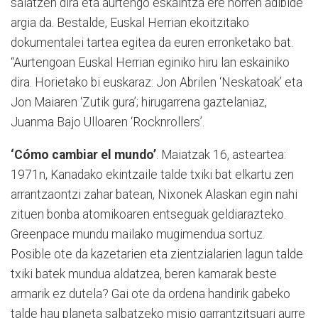
saiatzen dira eta aurtengo eskaintza ere horren adibide
argia da. Bestalde, Euskal Herrian ekoitzitako
dokumentalei tartea egitea da euren erronketako bat.
“Aurtengoan Euskal Herrian eginiko hiru lan eskainiko
dira. Horietako bi euskaraz: Jon Abrilen ‘Neskatoak’ eta
Jon Maiaren ‘Zutik gura’; hirugarrena gaztelaniaz,
Juanma Bajo Ulloaren ‘Rocknrollers’.
‘Cómo cambiar el mundo’
. Maiatzak 16, asteartea:
1971n, Kanadako ekintzaile talde txiki bat elkartu zen
arrantzaontzi zahar batean, Nixonek Alaskan egin nahi
zituen bonba atomikoaren entseguak geldiarazteko.
Greenpace mundu mailako mugimendua sortuz.
Posible ote da kazetarien eta zientzialarien lagun talde
txiki batek mundua aldatzea, beren kamarak beste
armarik ez dutela? Gai ote da ordena handirik gabeko
talde hau planeta salbatzeko misio garrantzitsuari aurre