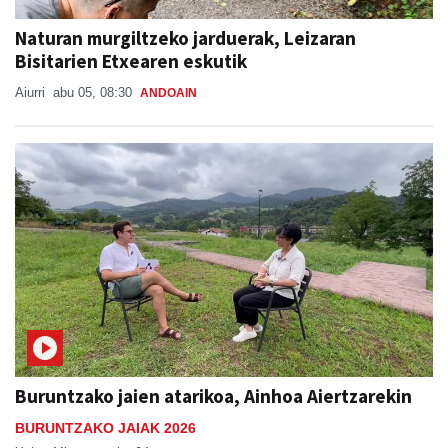
Naturan murgiltzeko jarduerak, Leizaran
Bisitarien Etxearen eskutik
Aiurri
abu 05, 08:30
ANDOAIN
Buruntzako jaien atarikoa, Ainhoa Aiertzarekin
BURUNTZAKO JAIAK 2026