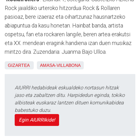
Rock jaialdiko urteroko hitzordua Rock & Rollaren
pasioaz, bere izaeraz eta oihartzunaz hausnartzeko
abiapuntua da kasu honetan. Hainbat banda, artista
ospetsu, fan eta rockaren langile, beren artea erakutsi
eta XX. mendean eraginik handiena izan duen musikaz
mintzo dira. Zuzendaria: Juanma Bajo Ulloa.
GIZARTEA
AMASA-VILLABONA
AIURRI hedabideak eskualdeko nortasun hitzak
jaso eta zabaltzen ditu. Harpidedun eginda, tokiko
albisteak euskaraz lantzen dituen komunikabidea
babestuko duzu.
Egin AIURRIkide!