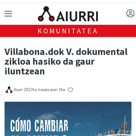
KOMUNITATEA
Villabona.dok V. dokumental
zikloa hasiko da gaur
iluntzean
Aiurri
2017ko maiatzaren 16a