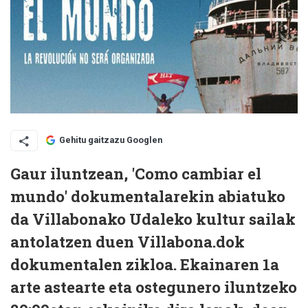
Gehitu gaitzazu Googlen
Gaur iluntzean, 'Como cambiar el
mundo' dokumentalarekin abiatuko
da Villabonako Udaleko kultur sailak
antolatzen duen Villabona.dok
dokumentalen zikloa. Ekainaren 1a
arte astearte eta ostegunero iluntzeko