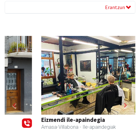
Erantzun
Previous
Next
Eizmendi ile-apaindegia
Amasa-Villabona
- Ile-apaindegiak