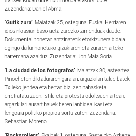
transek Kuban duten bizimodua erakutsi dute.
Zuzendaria: Daniel Abma.
‘Gutik zura’
. Maiatzak 25, osteguna: Euskal Herriaren
idiosinkrasian baso aeta zurezko zimenduak daude.
Dokumental honetan antzinatetik etorkizunera bidaia
egingo da lur honetako gizakiaren eta zuraren arteko
harremana azalduz. Zuzendaria: Jon Maia Soria.
‘La ciudad de los fotografos’
. Maiatzak 30, asteartea:
Pinocheten diktaduraren garaian, argazkilari talde batek
Txileko jendea eta bertan bizi zen nahasketa
erretratatu zuen. Istilu eta protesta odoltsuen artean,
argazkilari ausart hauek beren lanbidea ikasi eta
lengoaia politiko propioa sortu zuten. Zuzendaria:
Sebastian Moreno.
‘Rocknrollers’
. Ekainak 1, osteguna: Gasteizko Azkena