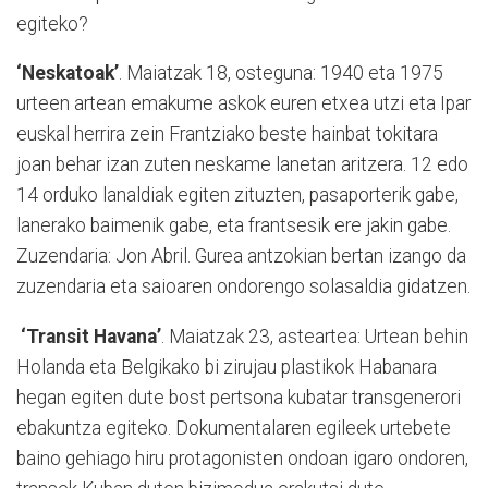
egiteko?
‘Neskatoak’
. Maiatzak 18, osteguna: 1940 eta 1975
urteen artean emakume askok euren etxea utzi eta Ipar
euskal herrira zein Frantziako beste hainbat tokitara
joan behar izan zuten neskame lanetan aritzera. 12 edo
14 orduko lanaldiak egiten zituzten, pasaporterik gabe,
lanerako baimenik gabe, eta frantsesik ere jakin gabe.
Zuzendaria: Jon Abril. Gurea antzokian bertan izango da
zuzendaria eta saioaren ondorengo solasaldia gidatzen.
‘Transit Havana’
. Maiatzak 23, asteartea: Urtean behin
Holanda eta Belgikako bi zirujau plastikok Habanara
hegan egiten dute bost pertsona kubatar transgenerori
ebakuntza egiteko. Dokumentalaren egileek urtebete
baino gehiago hiru protagonisten ondoan igaro ondoren,