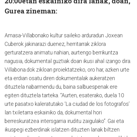
20:00etan eskainiko dira lanak, doan,
Gurea zineman:
Amasa-Villabonako kultur saileko arduradun Joxean
Cuberok jakinarazi duenez, herritarrak ziklora
gerturatzera animatu nahian, aurtengo berrikuntza
nagusia, dokumental guztiak doan ikusi ahal izango dira.
Villabona.dok zikloan proiektatzeko, oro har, azken urte
eta erdian osatu diren dokumentalak aukeratzen
dituztela nabarmendu du, baina salbuespenak ere
egiten dituztela tarteka. “Aurten, esaterako, duela 10
urte pasatxo kaleratutako ‘La ciudad de los fotografos’
lan txiletarra eskainiko da, dokumental hori
berreskuratzea intersgarria iruditu zaigulako”. Gai eta
ikuspegi ezberdinak islatzen dituzten lanak biltzen