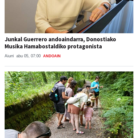
Junkal Guerrero andoaindarra, Donostiako
Musika Hamabostaldiko protagonista
Aiurri
abu 05, 07:00
ANDOAIN