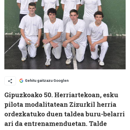
Gehitu gaitzazu Googlen
Gipuzkoako 50. Herriartekoan, esku
pilota modalitatean Zizurkil herria
ordezkatuko duen taldea buru-belarri
ari da entrenamenduetan. Talde