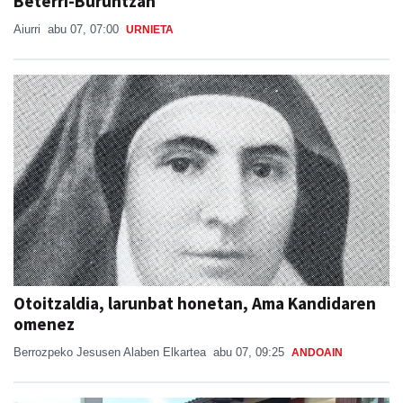
Beterri-Buruntzan
Aiurri
abu 07, 07:00
URNIETA
Otoitzaldia, larunbat honetan, Ama Kandidaren
omenez
Berrozpeko Jesusen Alaben Elkartea
abu 07, 09:25
ANDOAIN