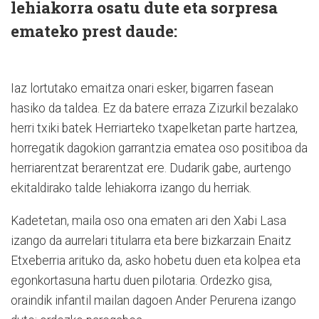
lehiakorra osatu dute eta sorpresa
emateko prest daude:
Iaz lortutako emaitza onari esker, bigarren fasean
hasiko da taldea. Ez da batere erraza Zizurkil bezalako
herri txiki batek Herriarteko txapelketan parte hartzea,
horregatik dagokion garrantzia ematea oso positiboa da
herriarentzat berarentzat ere. Dudarik gabe, aurtengo
ekitaldirako talde lehiakorra izango du herriak.
Kadetetan, maila oso ona ematen ari den Xabi Lasa
izango da aurrelari titularra eta bere bizkarzain Enaitz
Etxeberria arituko da, asko hobetu duen eta kolpea eta
egonkortasuna hartu duen pilotaria. Ordezko gisa,
oraindik infantil mailan dagoen Ander Perurena izango