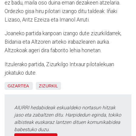
ez badu, maila oso duina eman dezakeen atzelaria.
Ordezko gisa hiru pilotari izango ditu taldeak: Iñaki
Lizaso, Aritz Ezeiza eta Imanol Arruti.
Joaneko partida kanpoan izango dute zizurkildarrek,
Bidania eta Altzoren arteko irabazlearen aurka.
Altzokoak ageri dira faborito lehia honetan.
Itzulerako partida, Zizurkilgo Intxaur pilotalekuan
jokatuko dute.
GIZARTEA
ZIZURKIL
AIURRI hedabideak eskualdeko nortasun hitzak
jaso eta zabaltzen ditu. Harpidedun eginda, tokiko
albisteak euskaraz lantzen dituen komunikabidea
babestuko duzu.