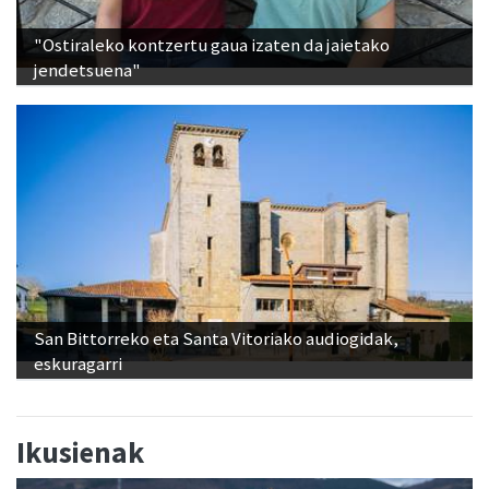
"Ostiraleko kontzertu gaua izaten da jaietako
jendetsuena"
San Bittorreko eta Santa Vitoriako audiogidak,
eskuragarri
Ikusienak