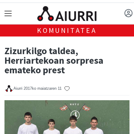
KOMUNITATEA
Zizurkilgo taldea,
Herriartekoan sorpresa
emateko prest
Aiurri
2017ko maiatzaren 11