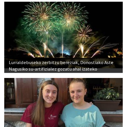
Lurraldebuseko zerbitzu bereziak, Donostiako Aste
Nagusiko su-artifizialez gozatu ahal izateko