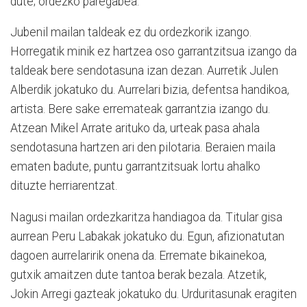
dute; ordezko paregabea.
Jubenil mailan taldeak ez du ordezkorik izango.
Horregatik minik ez hartzea oso garrantzitsua izango da
taldeak bere sendotasuna izan dezan. Aurretik Julen
Alberdik jokatuko du. Aurrelari bizia, defentsa handikoa,
artista. Bere sake erremateak garrantzia izango du.
Atzean Mikel Arrate arituko da, urteak pasa ahala
sendotasuna hartzen ari den pilotaria. Beraien maila
ematen badute, puntu garrantzitsuak lortu ahalko
dituzte herriarentzat.
Nagusi mailan ordezkaritza handiagoa da. Titular gisa
aurrean Peru Labakak jokatuko du. Egun, afizionatutan
dagoen aurrelaririk onena da. Erremate bikainekoa,
gutxik amaitzen dute tantoa berak bezala. Atzetik,
Jokin Arregi gazteak jokatuko du. Urduritasunak eragiten