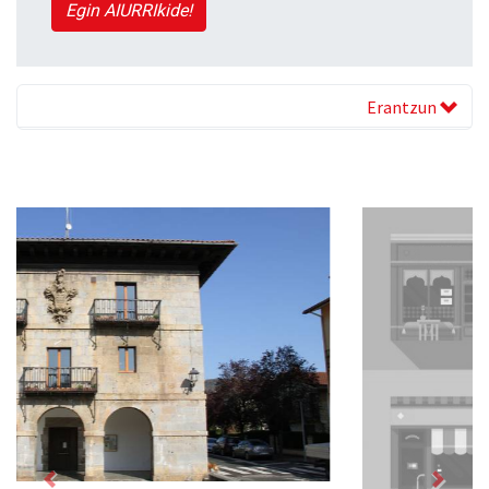
Egin AIURRIkide!
Erantzun