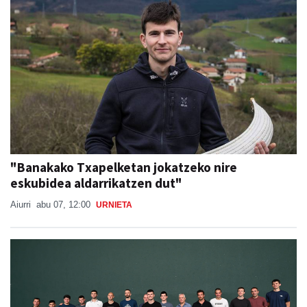
"Banakako Txapelketan jokatzeko nire
eskubidea aldarrikatzen dut"
Aiurri
abu 07, 12:00
URNIETA