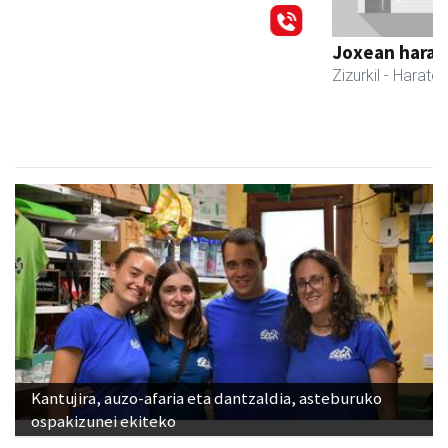
Previous
Next
Joxean harategia
Zizurkil
- Harategiak
Kantujira, auzo-afaria eta dantzaldia, asteburuko
ospakizunei ekiteko