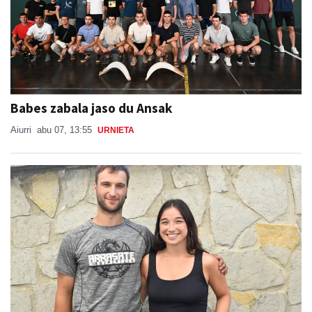
Babes zabala jaso du Ansak
Aiurri
abu 07, 13:55
URNIETA