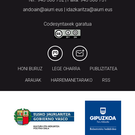
andoain@aiurri.eus | idazkaritza@aiurri.eus
Codesyntaxek garatua
HONI BURUZ
LEGE OHARRA
PUBLIZITATEA
ARAUAK
HARREMANETARAKO
RSS