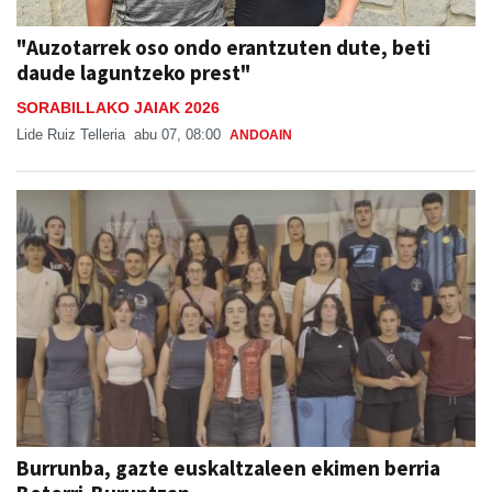
"Auzotarrek oso ondo erantzuten dute, beti
daude laguntzeko prest"
SORABILLAKO JAIAK 2026
Lide Ruiz Telleria
abu 07, 08:00
ANDOAIN
Burrunba, gazte euskaltzaleen ekimen berria