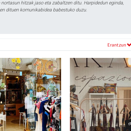
ortasun hitzak jaso eta zabaltzen ditu. Harpidedun eginda,
tzen dituen komunikabidea babestuko duzu.
Erantzun