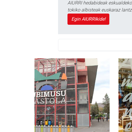
AIURRI hedabideak eskualdeko n
tokiko albisteak euskaraz lan
Egin AIURRIkide!