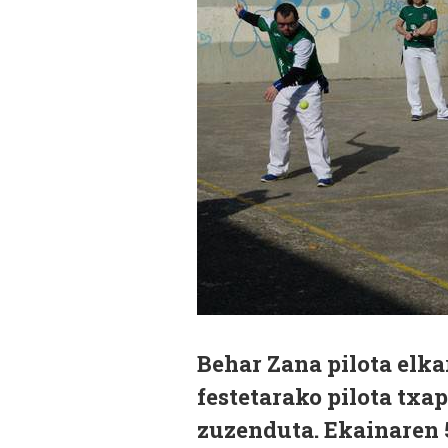
Behar Zana pilota elk
festetarako pilota txap
zuzenduta. Ekainaren 5