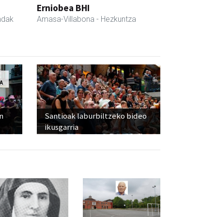
Erniobea BHI
ndak
Amasa-Villabona
- Hezkuntza
n
Santioak laburbiltzeko bideo
ikusgarria