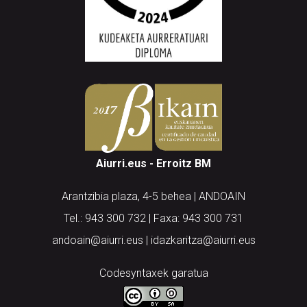
Aiurri.eus - Erroitz BM
Arantzibia plaza, 4-5 behea | ANDOAIN
Tel.: 943 300 732 | Faxa: 943 300 731
andoain@aiurri.eus | idazkaritza@aiurri.eus
Codesyntaxek garatua