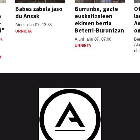
Babes zabala jaso
Burrunba, gazte
Ot
n
du Ansak
euskaltzaleen
la
e
ekimen berria
A
Aiurri
abu 07, 13:55
t"
Beterri-Buruntzan
o
URNIETA
K
Aiurri
abu 07, 07:00
Be
Ala
URNIETA
abu
N