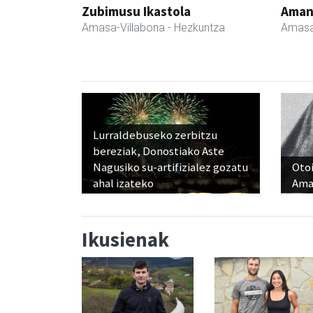
Zubimusu Ikastola
Ama
Amasa-Villabona
- Hezkuntza
Amasa
Lurraldebuseko zerbitzu
bereziak, Donostiako Aste
Nagusiko su-artifizialez gozatu
Otoi
ahal izateko
Ama
Ikusienak