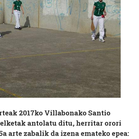
arteak 2017ko Villabonako Santio
elketak antolatu ditu, herritar orori
a arte zabalik da izena emateko epea: