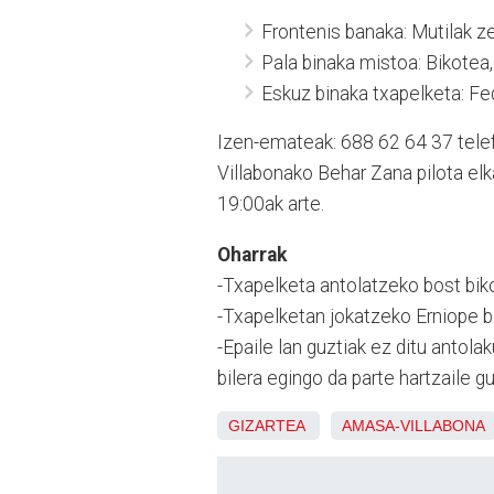
Frontenis banaka: Mutilak z
Pala binaka mistoa: Bikotea,
Eskuz binaka txapelketa: Fe
Izen-emateak: 688 62 64 37 tele
Villabonako Behar Zana pilota el
19:00ak arte.
Oharrak
-Txapelketa antolatzeko bost bik
-Txapelketan jokatzeko Erniope ba
-Epaile lan guztiak ez ditu antola
bilera egingo da parte hartzaile gu
GIZARTEA
AMASA-VILLABONA