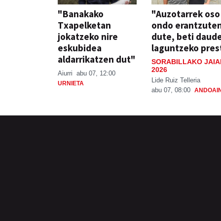
"Banakako
"Auzotarrek oso
Txapelketan
ondo erantzute
jokatzeko nire
dute, beti daud
eskubidea
laguntzeko pres
aldarrikatzen dut"
SORABILLAKO JAIA
2026
Aiurri
abu 07, 12:00
Lide Ruiz Telleria
URNIETA
abu 07, 08:00
ANDOAI