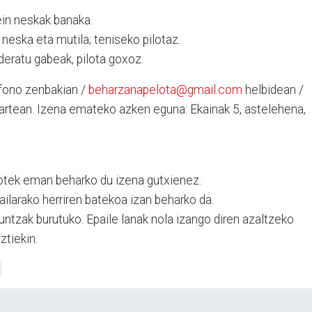
ein neskak banaka.
 neska eta mutila; teniseko pilotaz.
deratu gabeak, pilota goxoz.
fono zenbakian /
beharzanapelota@gmail.com
helbidean /
kartean. Izena emateko azken eguna: Ekainak 5, astelehena,
otek eman beharko du izena gutxienez.
ilarako herriren batekoa izan beharko da.
kuntzak burutuko. Epaile lanak nola izango diren azaltzeko
ztiekin.