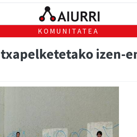
KOMUNITATEA
a txapelketetako izen-