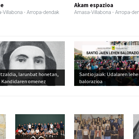
ne
Akam espazioa
-Villabona
- Arropa-dendak
Amasa-Villabona
- Arropa-de
tzaldia, larunbat honetan,
Santio jaiak: Udalaren lehe
 Kandidaren omenez
balorazioa