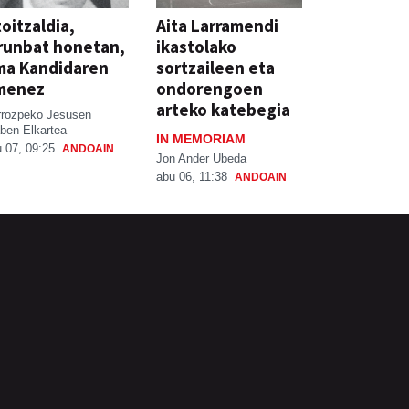
oitzaldia,
Aita Larramendi
runbat honetan,
ikastolako
ma Kandidaren
sortzaileen eta
menez
ondorengoen
arteko katebegia
rrozpeko Jesusen
ben Elkartea
IN MEMORIAM
 07, 09:25
ANDOAIN
Jon Ander Ubeda
abu 06, 11:38
ANDOAIN