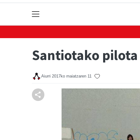
Santiotako pilot
Aiurri
2017ko maiatzaren 11