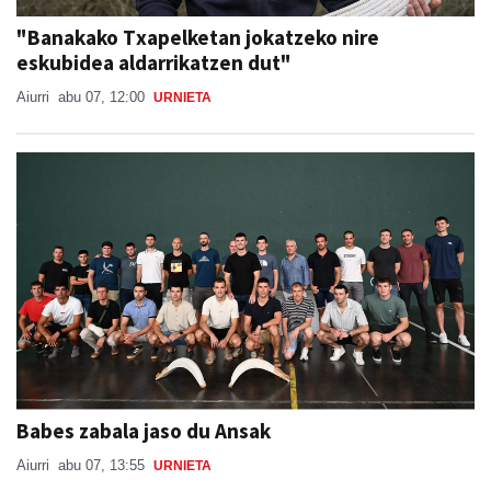
"Banakako Txapelketan jokatzeko nire
eskubidea aldarrikatzen dut"
Aiurri
abu 07, 12:00
URNIETA
Babes zabala jaso du Ansak
Aiurri
abu 07, 13:55
URNIETA