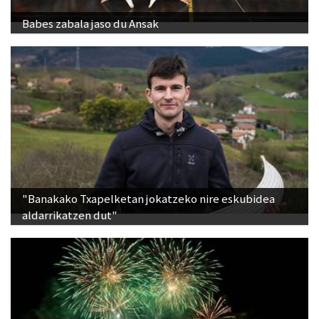
Babes zabala jaso du Ansak
"Banakako Txapelketan jokatzeko nire eskubidea
aldarrikatzen dut"