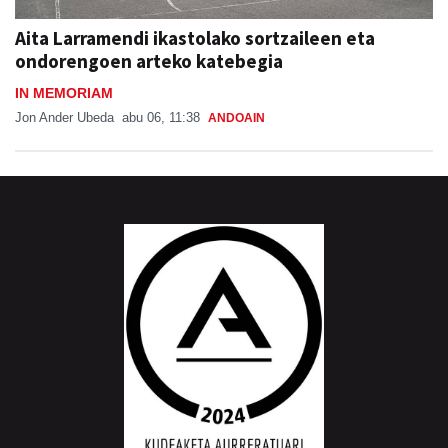
Aita Larramendi ikastolako sortzaileen eta
ondorengoen arteko katebegia
IN MEMORIAM
Jon Ander Ubeda
abu 06, 11:38
ANDOAIN