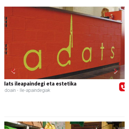
Previous
Next
Aita Larramendi Ikastola
Andoain
- Hezkuntza