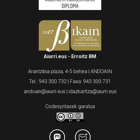
Aiurri.eus - Erroitz BM
Arantzibia plaza, 4-5 behea | ANDOAIN
Tel.: 943 300 732 | Faxa: 943 300 731
andoain@aiurri.eus | idazkaritza@aiurri.eus
Codesyntaxek garatua