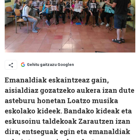
Gehitu gaitzazu Googlen
Emanaldiak eskaintzeaz gain,
aisialdiaz gozatzeko aukera izan dute
asteburu honetan Loatzo musika
eskolako kideek. Bandako kideak eta
eskusoinu taldekoak Zarautzen izan
dira; entseguak egin eta emanaldiak