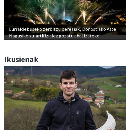
Lurraldebuseko zerbitzu bereziak, Donostiako Aste
Nagusiko su-artifizialez gozatu ahal izateko
Ikusienak