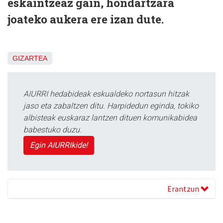
eskaintzeaz gain, hondartzara
joateko aukera ere izan dute.
GIZARTEA
AIURRI hedabideak eskualdeko nortasun hitzak
jaso eta zabaltzen ditu. Harpidedun eginda, tokiko
albisteak euskaraz lantzen dituen komunikabidea
babestuko duzu.
Egin AIURRIkide!
Erantzun