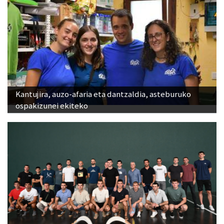
Kantujira, auzo-afaria eta dantzaldia, asteburuko
ospakizunei ekiteko