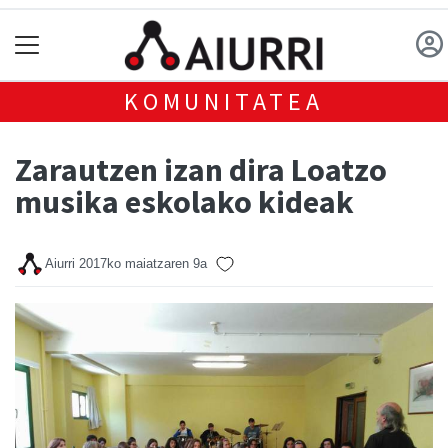
KOMUNITATEA
Zarautzen izan dira Loatzo
musika eskolako kideak
Aiurri
2017ko maiatzaren 9a