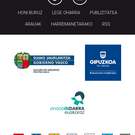
HONI BURUZ
LEGE OHARRA
PUBLIZITATEA
ARAUAK
HARREMANETARAKO
RSS