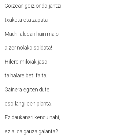
Goizean goiz ondo jantzi
txaketa eta zapata,
Madril aldean hain majo,
a zer nolako soldata!
Hilero miloiak jaso
ta halare beti falta.
Gainera egiten dute
oso langileen planta.
Ez daukanari kendu nahi,
ez al da gauza galanta?