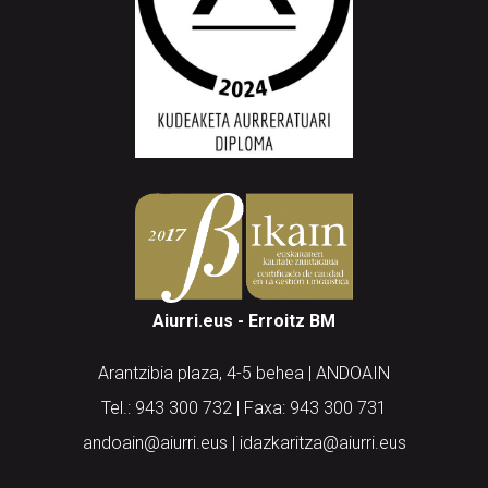
Aiurri.eus - Erroitz BM
Arantzibia plaza, 4-5 behea | ANDOAIN
Tel.: 943 300 732 | Faxa: 943 300 731
andoain@aiurri.eus | idazkaritza@aiurri.eus