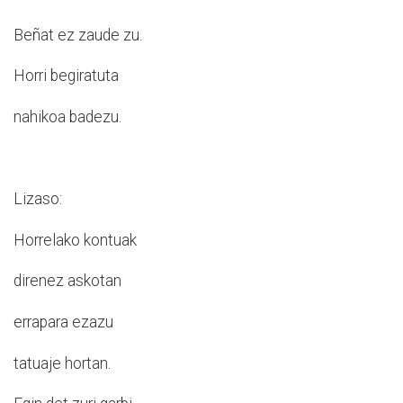
Beñat ez zaude zu.
Horri begiratuta
nahikoa badezu.
Lizaso:
Horrelako kontuak
direnez askotan
errapara ezazu
tatuaje hortan.