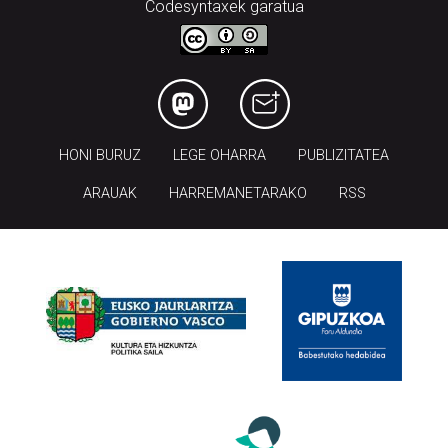
Codesyntaxek garatua
HONI BURUZ
LEGE OHARRA
PUBLIZITATEA
ARAUAK
HARREMANETARAKO
RSS