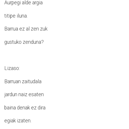
Aurpegi alde argia
titipe iluna.
Barrua ez al zen zuk
gustuko zenduna?
Lizaso:
Barruan zaitudala
jardun naiz esaten
baina denak ez dira
egiak izaten.