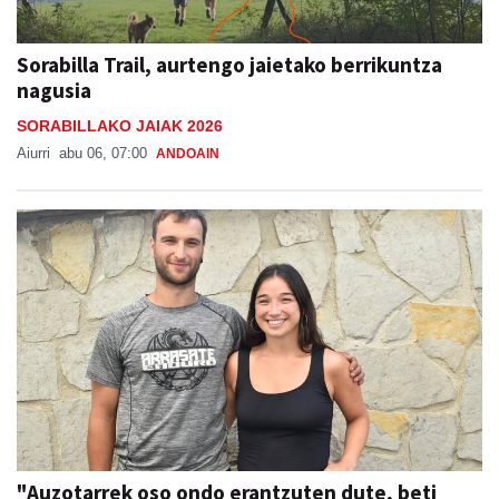
Sorabilla Trail, aurtengo jaietako berrikuntza
nagusia
SORABILLAKO JAIAK 2026
Aiurri
abu 06, 07:00
ANDOAIN
"Auzotarrek oso ondo erantzuten dute, beti