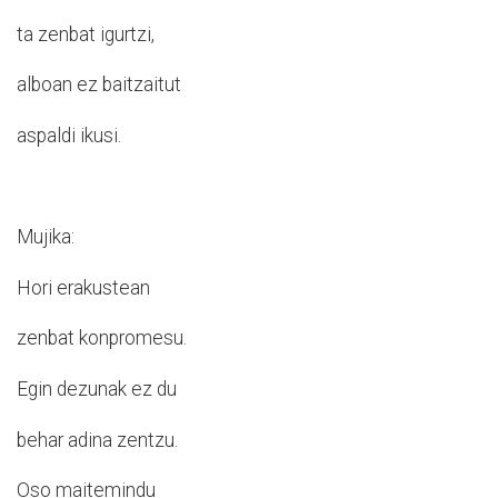
ta zenbat igurtzi,
alboan ez baitzaitut
aspaldi ikusi.
Mujika:
Hori erakustean
zenbat konpromesu.
Egin dezunak ez du
behar adina zentzu.
Oso maitemindu