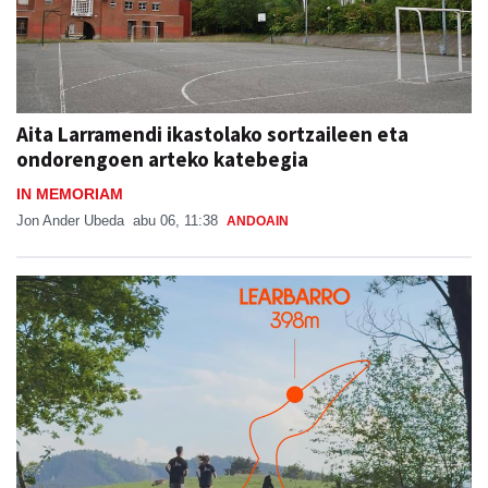
Aita Larramendi ikastolako sortzaileen eta
ondorengoen arteko katebegia
IN MEMORIAM
Jon Ander Ubeda
abu 06, 11:38
ANDOAIN