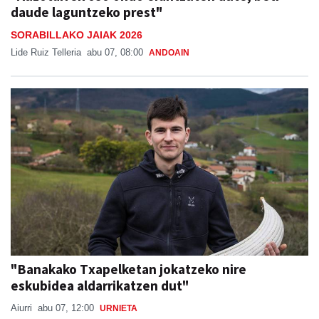
daude laguntzeko prest"
SORABILLAKO JAIAK 2026
Lide Ruiz Telleria
abu 07, 08:00
ANDOAIN
"Banakako Txapelketan jokatzeko nire
eskubidea aldarrikatzen dut"
Aiurri
abu 07, 12:00
URNIETA