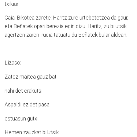
txikian.
Gaia: Bikotea zarete: Haritz zure urtebetetzea da gaur,
eta Beñatek opari berezia egin dizu. Haritz, zu bilutsik
agertzen zaren irudia tatuatu du Beñatek bular aldean.
Lizaso:
Zatoz maitea gauz bat
nahi det erakutsi
Aspaldi ez det pasa
estuasun gutxi.
Hemen zauzkat bilutsik