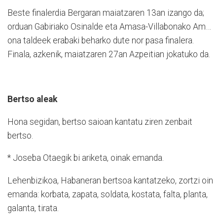
Beste finalerdia Bergaran maiatzaren 13an izango da;
orduan Gabiriako Osinalde eta Amasa-Villabonako Am…
ona taldeek erabaki beharko dute nor pasa finalera.
Finala, azkenik, maiatzaren 27an Azpeitian jokatuko da.
Bertso aleak
Hona segidan, bertso saioan kantatu ziren zenbait
bertso.
* Joseba Otaegik bi ariketa, oinak emanda.
Lehenbizikoa, Habaneran bertsoa kantatzeko, zortzi oin
emanda: korbata, zapata, soldata, kostata, falta, planta,
galanta, tirata.