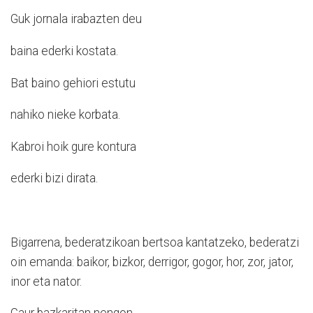
Guk jornala irabazten deu
baina ederki kostata.
Bat baino gehiori estutu
nahiko nieke korbata.
Kabroi hoik gure kontura
ederki bizi dirata.
Bigarrena, bederatzikoan bertsoa kantatzeko, bederatzi
oin emanda: baikor, bizkor, derrigor, gogor, hor, zor, jator,
inor eta nator.