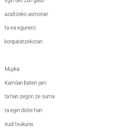
Egin det zuri garbi
azaltzeko asmotan
ta ea egunero
konparatzekotan.
Mujika:
Kamilan baten jarri
ta han zegon ze suma
ta egin diote han
irudi txukuna.