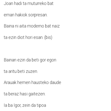
Joan hadi ta muturreko bat
eman hakiok sorpresan.
Baina ni aita moderno bat naiz
ta ezin diot hori esan. (bis)
Bainan ezin da beti gor egon
ta aritu beti zuzen.
Arauak hemen hausteko daude
ta beraz hasi gaitezen.
Ia ba Igor, zein da tipoa