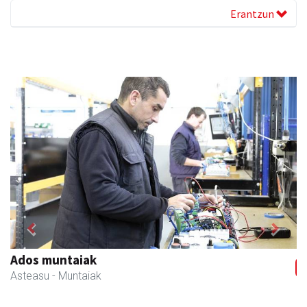
Erantzun
Previous
Next
Ados muntaiak
Asteasu
- Muntaiak