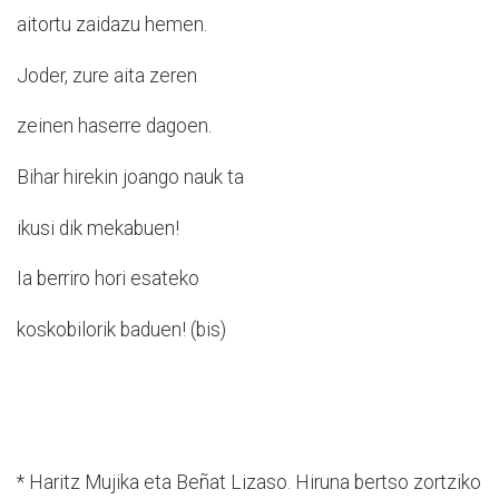
aitortu zaidazu hemen.
Joder, zure aita zeren
zeinen haserre dagoen.
Bihar hirekin joango nauk ta
ikusi dik mekabuen!
Ia berriro hori esateko
koskobilorik baduen! (bis)
* Haritz Mujika eta Beñat Lizaso. Hiruna bertso zortziko