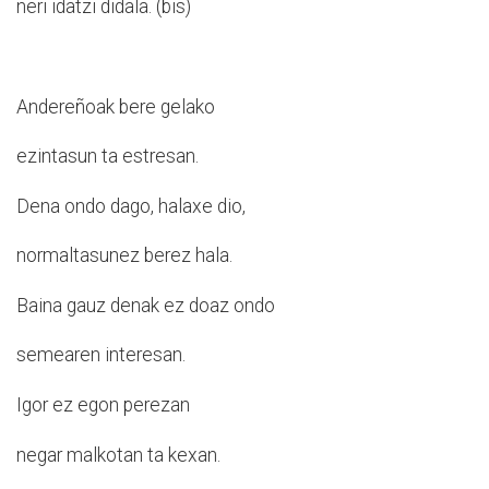
neri idatzi didala. (bis)
Andereñoak bere gelako
ezintasun ta estresan.
Dena ondo dago, halaxe dio,
normaltasunez berez hala.
Baina gauz denak ez doaz ondo
semearen interesan.
Igor ez egon perezan
negar malkotan ta kexan.