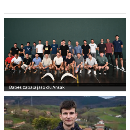
Babes zabala jaso du Ansak