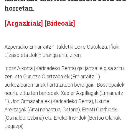
horretan.
[Argazkiak]
[Bideoak]
Azpeitiako Erniarraitz 1 taldetik Leire Ostolaza, Iñaki
Lizaso eta Jokin Uranga aritu ziren.
Igotz Alkorta (Karidadeko Benta) gai jartzaile gisa aritu
zen, eta Gurutze Oiartzabalek (Erniarraitz 1)
aurkezlearen lanak hartu zituen bere gain. Bost epailek
neurtu zituzten bertsoak: Xabier Azpillagak (Erniarraitz
1), Jon Ormazabalek (Karidadeko Benta), Uxune
Areizagak (Arrai nahastua, Getaria), Eresti Oiarbidek
(Osinalde, Gabiria) eta Eneko Iriondok (Bertso Olariak,
Legazpi).