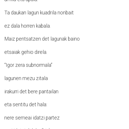
Ta daukan lagun kuadrila nonbait
ez dala horren kabala.
Maiz pentsatzen det lagunak baino
etsaiak gehio direla.
“Igor zera subnormala”
lagunen mezu zitala
irakurri det bere pantailan
eta sentitu det hala:
nere semeai idatzi partez