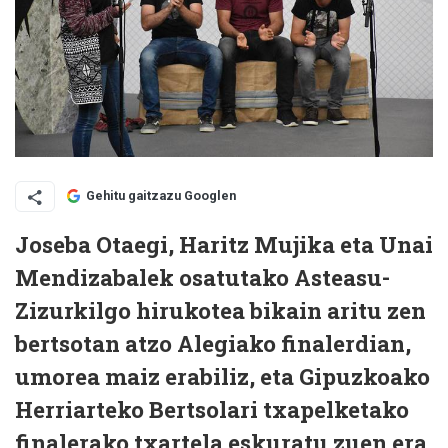
Gehitu gaitzazu Googlen
Joseba Otaegi, Haritz Mujika eta Unai
Mendizabalek osatutako Asteasu-
Zizurkilgo hirukotea bikain aritu zen
bertsotan atzo Alegiako finalerdian,
umorea maiz erabiliz, eta Gipuzkoako
Herriarteko Bertsolari txapelketako
finalerako txartela eskuratu zuen era