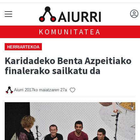
KOMUNITATEA
HERRIARTEKOA
Karidadeko Benta Azpeitiako
finalerako sailkatu da
Aiurri
2017ko maiatzaren 27a