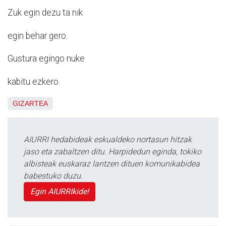
Zuk egin dezu ta nik
egin behar gero.
Gustura egingo nuke
kabitu ezkero.
GIZARTEA
AIURRI hedabideak eskualdeko nortasun hitzak
jaso eta zabaltzen ditu. Harpidedun eginda, tokiko
albisteak euskaraz lantzen dituen komunikabidea
babestuko duzu.
Egin AIURRIkide!