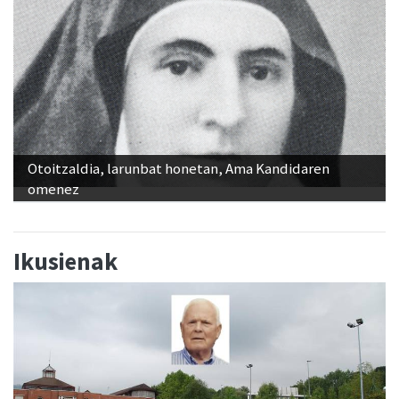
Otoitzaldia, larunbat honetan, Ama Kandidaren
omenez
Ikusienak