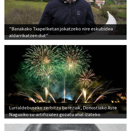
"Banakako Txapelketan jokatzeko nire eskubidea
aldarrikatzen dut"
Lurraldebuseko zerbitzu bereziak, Donostiako Aste
Nagusiko su-artifizialez gozatu ahal izateko