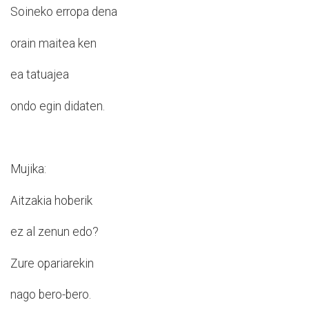
Soineko erropa dena
orain maitea ken
ea tatuajea
ondo egin didaten.
Mujika:
Aitzakia hoberik
ez al zenun edo?
Zure opariarekin
nago bero-bero.