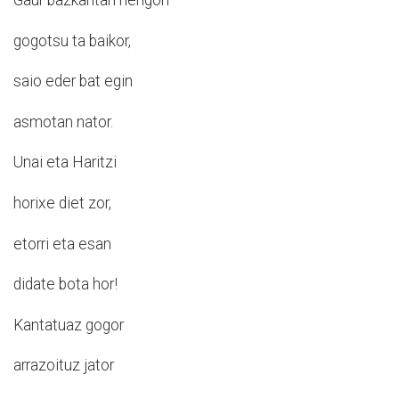
Gaur bazkaritan nengon
gogotsu ta baikor,
saio eder bat egin
asmotan nator.
Unai eta Haritzi
horixe diet zor,
etorri eta esan
didate bota hor!
Kantatuaz gogor
arrazoituz jator