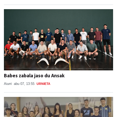
Babes zabala jaso du Ansak
Aiurri
abu 07, 13:55
URNIETA