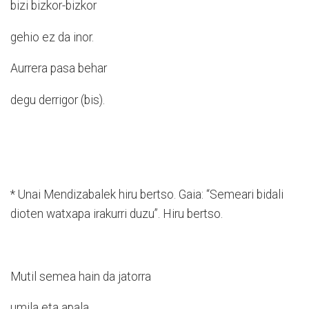
bizi bizkor-bizkor
gehio ez da inor.
Aurrera pasa behar
degu derrigor (bis).
* Unai Mendizabalek hiru bertso. Gaia: “Semeari bidali
dioten watxapa irakurri duzu”. Hiru bertso.
Mutil semea hain da jatorra
umila eta apala.