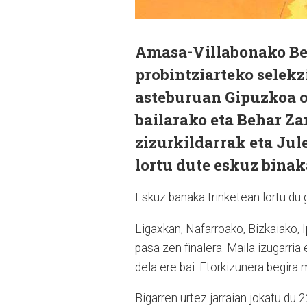
Amasa-Villabonako Beh
probintziarteko selekz
asteburuan Gipuzkoa o
bailarako eta Behar Za
zizurkildarrak eta Jul
lortu dute eskuz binak
Eskuz banaka trinketean lortu du 
Ligaxkan, Nafarroako, Bizkaiako, 
pasa zen finalera. Maila izugarri
dela ere bai. Etorkizunera begir
Bigarren urtez jarraian jokatu du 