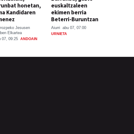
runbat honetan,
euskaltzaleen
ma Kandidaren
ekimen berria
menez
Beterri-Buruntzan
rrozpeko Jesusen
Aiurri
abu 07, 07:00
ben Elkartea
URNIETA
 07, 09:25
ANDOAIN