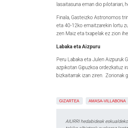
lasaitasuna eman dio pilotariari, 
Finala, Gasteizko Astronomos trin
eta 40-12ko emaitzarekin lortu z
zen Maiz eta txapelak ez zion ihe
Labaka eta Aizpuru
Peru Labaka eta Julen Aizpuruk G
azpikotan Gipuzkoa ordezkatuz ira
bizkaitarrak izan ziren. Zorionak g
GIZARTEA
AMASA-VILLABONA
AIURRI hedabideak eskualdeko n