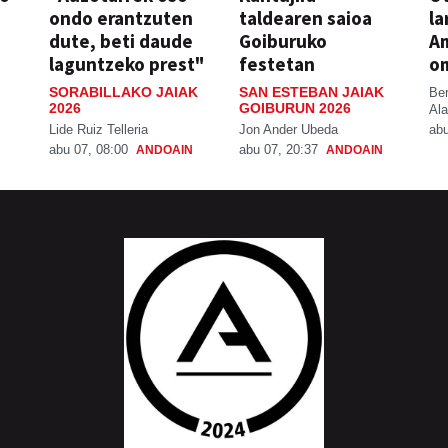
ondo erantzuten
taldearen saioa
la
dute, beti daude
Goiburuko
A
laguntzeko prest"
festetan
o
SORABILLAKO JAIAK
SAN ESTEBAN JAIAK
Be
2026
GOIBURUN 2026
Ala
Lide Ruiz Telleria
Jon Ander Ubeda
abu
abu 07, 08:00
abu 07, 20:37
ANDOAIN
ANDOAIN