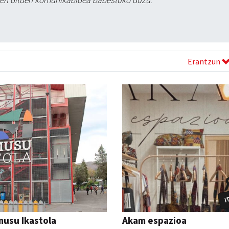
tzen dituen komunikabidea babestuko duzu.
Erantzun
usu Ikastola
Akam espazioa