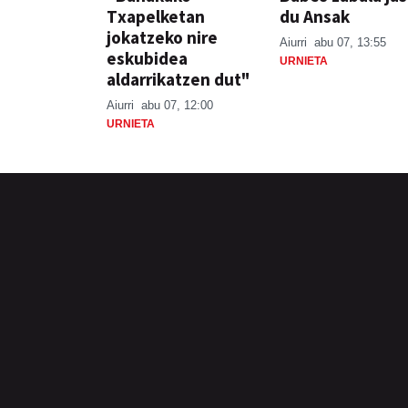
Txapelketan
du Ansak
jokatzeko nire
Aiurri
abu 07, 13:55
eskubidea
URNIETA
aldarrikatzen dut"
Aiurri
abu 07, 12:00
URNIETA