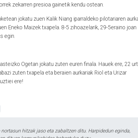
horrek zekarren presioa gainetik kendu ostean.
ketean jokatu zuen Kalik Niang iparraldeko pilotariaren aurk
uen Eneko Maizek txapela. 8-5 zihoazelarik, 29-5eraino joan
s egin.
asteizko Ogetan jokatu zuten euren finala. Hauek ere, 22 ur
bazi zuten txapela eta beraien aurkariak Riol eta Urizar
uztiei ere!
ortasun hitzak jaso eta zabaltzen ditu. Harpidedun eginda,