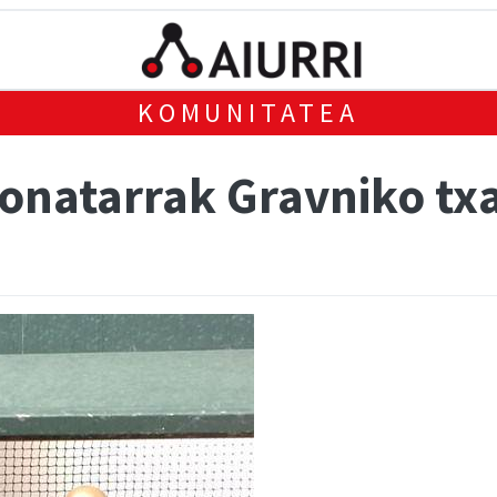
KOMUNITATEA
onatarrak Gravniko txa