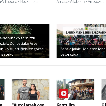
-Villabona
- Hezkuntza
Amasa-Villabona
- Arropa-de
raldebuseko zerbitzu
eziak, Donostiako Aste
siko su-artifizialez gozatu
Santio jaiak: Udalaren lehe
 izateko
balorazioa
so
"Auzotarrek oso
Kantujira
Ot