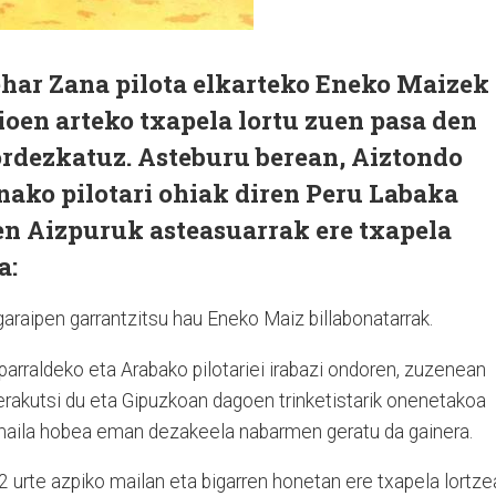
ar Zana pilota elkarteko Eneko Maizek
ioen arteko txapela lortu zuen pasa den
rdezkatuz. Asteburu berean, Aiztondo
nako pilotari ohiak diren Peru Labaka
en Aizpuruk asteasuarrak ere txapela
a:
garaipen garrantzitsu hau Eneko Maiz billabonatarrak.
Iparraldeko eta Arabako pilotariei irabazi ondoren, zuzenean
a erakutsi du eta Gipuzkoan dagoen trinketistarik onenetakoa
a maila hobea eman dezakeela nabarmen geratu da gainera.
22 urte azpiko mailan eta bigarren honetan ere txapela lortze