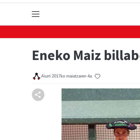
Eneko Maiz billab
Aiurri
2017ko maiatzaren 4a