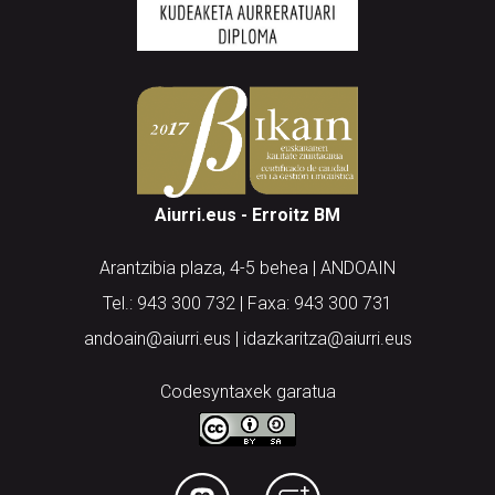
Aiurri.eus - Erroitz BM
Arantzibia plaza, 4-5 behea | ANDOAIN
Tel.: 943 300 732 | Faxa: 943 300 731
andoain@aiurri.eus | idazkaritza@aiurri.eus
Codesyntaxek garatua