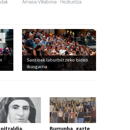
ndak
Amasa-Villabona
- Hezkuntza
n
Santioak laburbiltzeko bideo
ikusgarria
oitzaldia,
Burrunba, gazte