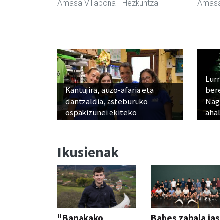
Amasa-Villabona
- Hezkuntza
Amasa
Lur
Kantujira, auzo-afaria eta
ber
dantzaldia, asteburuko
Nagu
ospakizunei ekiteko
ahal
Ikusienak
"Banakako
Babes zabala ja