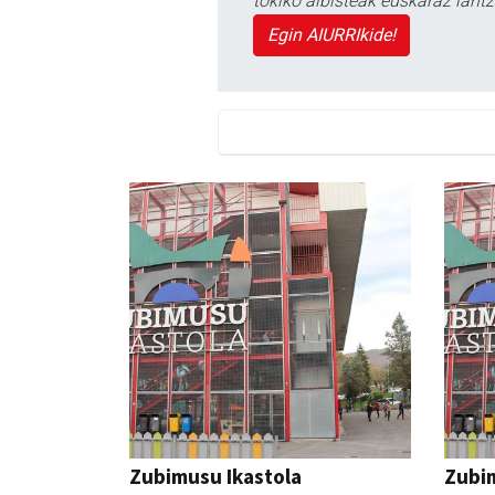
tokiko albisteak euskaraz lan
Egin AIURRIkide!
Zubimusu Ikastola
Zubim