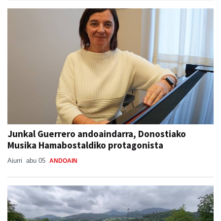
Junkal Guerrero andoaindarra, Donostiako
Musika Hamabostaldiko protagonista
Aiurri
abu 05
ANDOAIN