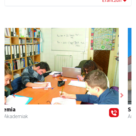
Erantzun
Previous
Next
Skinter ontziratzeak
Asteasu
- Ontziratzeak