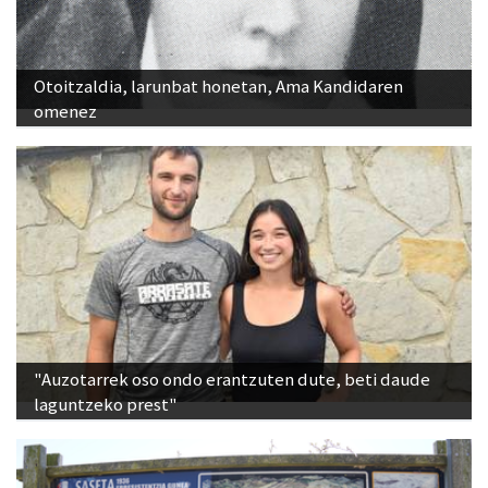
Otoitzaldia, larunbat honetan, Ama Kandidaren
omenez
"Auzotarrek oso ondo erantzuten dute, beti daude
laguntzeko prest"