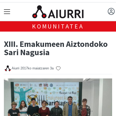
KOMUNITATEA
XIII. Emakumeen Aiztondoko
Sari Nagusia
Aiurri
2017ko maiatzaren 3a