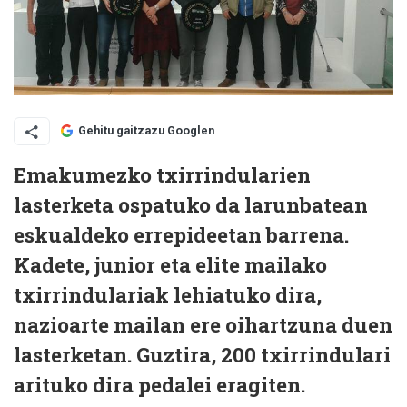
Gehitu gaitzazu Googlen
Emakumezko txirrindularien
lasterketa ospatuko da larunbatean
eskualdeko errepideetan barrena.
Kadete, junior eta elite mailako
txirrindulariak lehiatuko dira,
nazioarte mailan ere oihartzuna duen
lasterketan. Guztira, 200 txirrindulari
arituko dira pedalei eragiten.