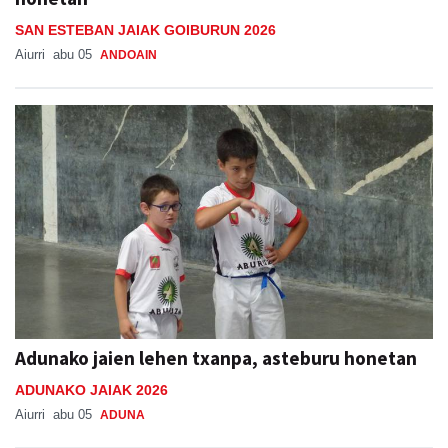
SAN ESTEBAN JAIAK GOIBURUN 2026
Aiurri
abu 05
ANDOAIN
Adunako jaien lehen txanpa, asteburu honetan
ADUNAKO JAIAK 2026
Aiurri
abu 05
ADUNA