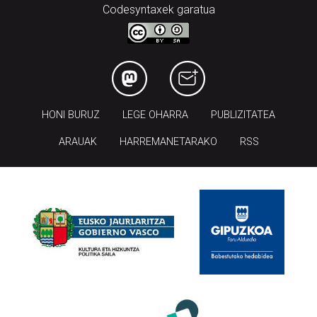
Codesyntaxek garatua
HONI BURUZ
LEGE OHARRA
PUBLIZITATEA
ARAUAK
HARREMANETARAKO
RSS