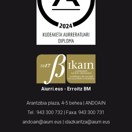
Aiurri.eus - Erroitz BM
Arantzibia plaza, 4-5 behea | ANDOAIN
Tel.: 943 300 732 | Faxa: 943 300 731
andoain@aiurri.eus | idazkaritza@aiurri.eus