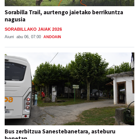
Sorabilla Trail, aurtengo jaietako berrikuntza
nagusia
SORABILLAKO JAIAK 2026
Aiurri
abu 06, 07:00
ANDOAIN
Bus zerbitzua Sanestebanetara, asteburu
honetan