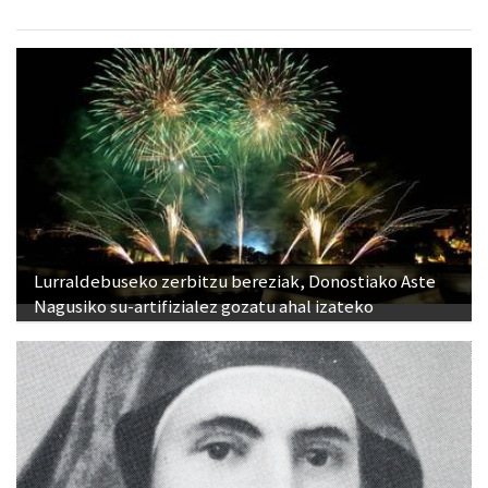
Lurraldebuseko zerbitzu bereziak, Donostiako Aste
Nagusiko su-artifizialez gozatu ahal izateko