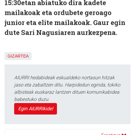
15:30etan abiatuko dira kadete
mailakoak eta ordubete geroago
junior eta elite mailakoak. Gaur egin
dute Sari Nagusiaren aurkezpena.
GIZARTEA
AIURRI hedabideak eskualdeko nortasun hitzak
jaso eta zabaltzen ditu. Harpidedun eginda, tokiko
albisteak euskaraz lantzen dituen komunikabidea
babestuko duzu.
Egin AIURRIkide!