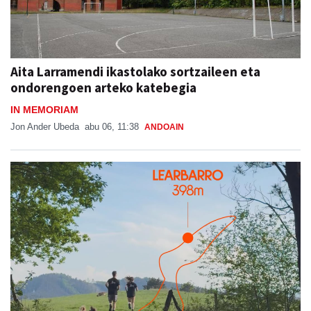
Aita Larramendi ikastolako sortzaileen eta
ondorengoen arteko katebegia
IN MEMORIAM
Jon Ander Ubeda
abu 06, 11:38
ANDOAIN