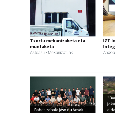
Txortu mekanizaketa eta
IZT I
muntaketa
Integ
Asteasu
- Mekanizatuak
Andoa
"Ba
jok
Babes zabala jaso du Ansak
alda