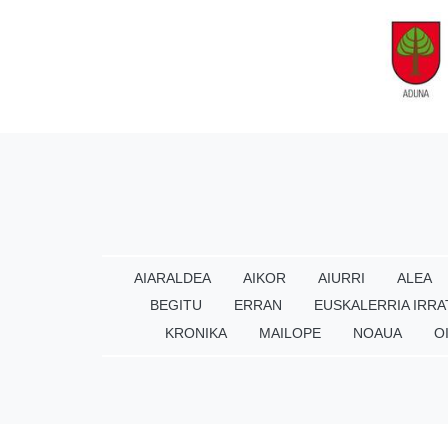
AIARALDEA
AIKOR
AIURRI
ALEA
BEGITU
ERRAN
EUSKALERRIA IRRA
KRONIKA
MAILOPE
NOAUA
O