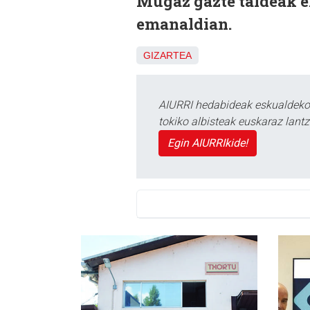
Mugaz gazte taldeak e
emanaldian.
GIZARTEA
AIURRI hedabideak eskualdeko n
tokiko albisteak euskaraz lan
Egin AIURRIkide!