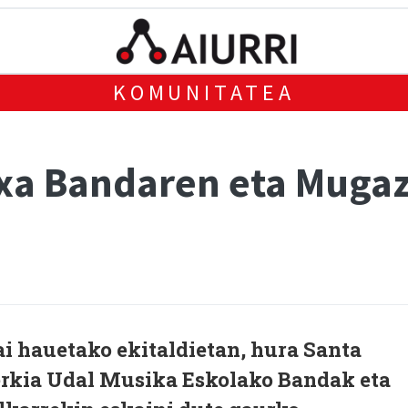
KOMUNITATEA
xa Bandaren eta Mugaz
ai hauetako ekitaldietan, hura Santa
erkia Udal Musika Eskolako Bandak eta