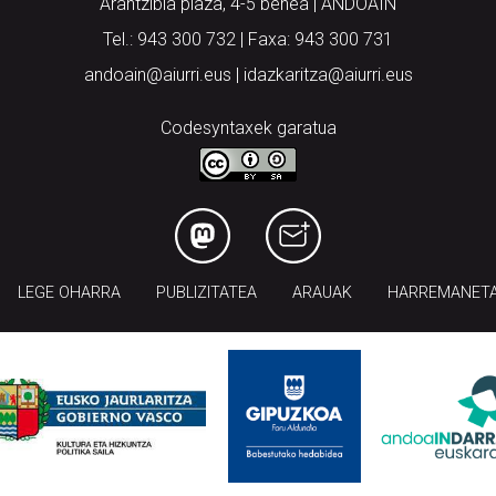
Arantzibia plaza, 4-5 behea | ANDOAIN
Tel.: 943 300 732 | Faxa: 943 300 731
andoain@aiurri.eus | idazkaritza@aiurri.eus
Codesyntaxek garatua
LEGE OHARRA
PUBLIZITATEA
ARAUAK
HARREMANET