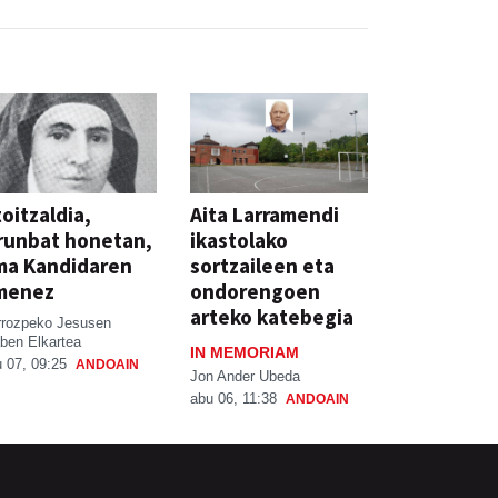
oitzaldia,
Aita Larramendi
runbat honetan,
ikastolako
ma Kandidaren
sortzaileen eta
menez
ondorengoen
arteko katebegia
rrozpeko Jesusen
ben Elkartea
IN MEMORIAM
 07, 09:25
ANDOAIN
Jon Ander Ubeda
abu 06, 11:38
ANDOAIN