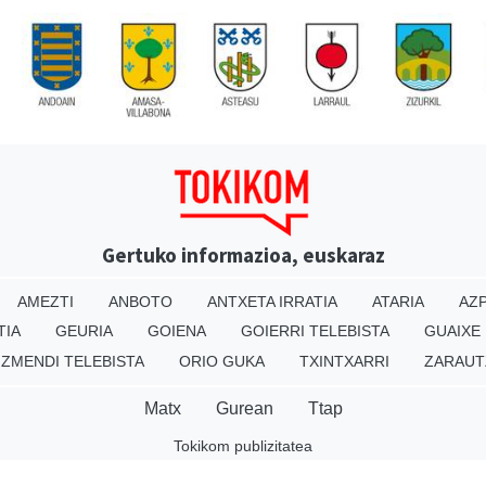
Gertuko informazioa, euskaraz
AMEZTI
ANBOTO
ANTXETA IRRATIA
ATARIA
AZP
TIA
GEURIA
GOIENA
GOIERRI TELEBISTA
GUAIXE
IZMENDI TELEBISTA
ORIO GUKA
TXINTXARRI
ZARAUT
Matx
Gurean
Ttap
Tokikom publizitatea
v16.25.0