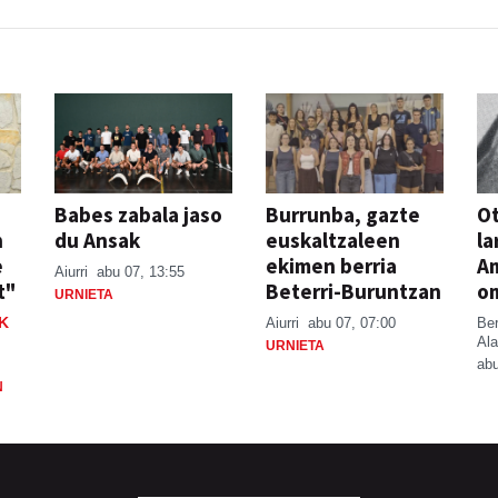
Babes zabala jaso
Burrunba, gazte
Ot
n
du Ansak
euskaltzaleen
la
e
ekimen berria
A
Aiurri
abu 07, 13:55
t"
Beterri-Buruntzan
o
URNIETA
K
Aiurri
abu 07, 07:00
Be
Ala
URNIETA
abu
N