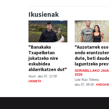
Ikusienak
"Banakako
"Auzotarrek oso
Txapelketan
ondo erantzute
jokatzeko nire
dute, beti daud
eskubidea
laguntzeko pres
aldarrikatzen dut"
SORABILLAKO JAIA
2026
Aiurri
abu 07, 12:00
Lide Ruiz Telleria
URNIETA
abu 07, 08:00
ANDOAI