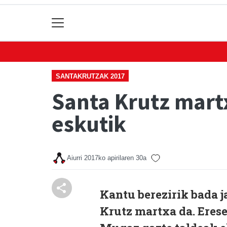
SANTAKRUTZAK 2017
Santa Krutz mart
eskutik
Aiurri
2017ko apirilaren 30a
Kantu berezirik bada j
Krutz martxa da. Eres