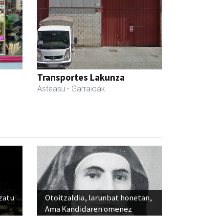
Transportes Lakunza
Asteasu
- Garraioak
ozatu
Otoitzaldia, larunbat honetan,
Ama Kandidaren omenez