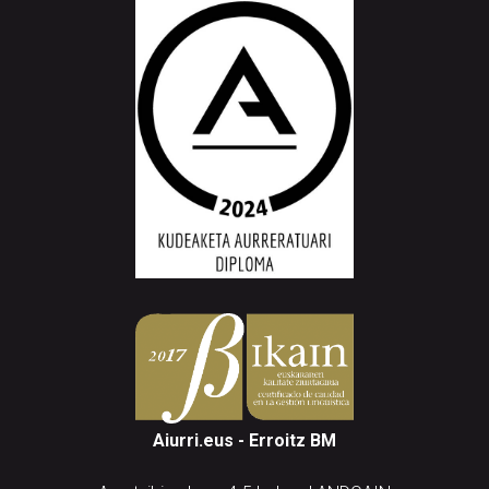
Aiurri.eus - Erroitz BM