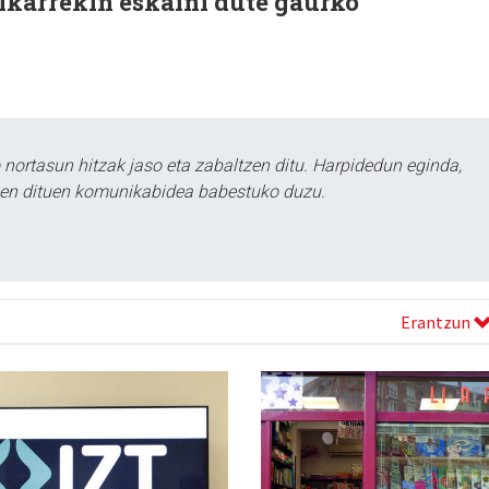
lkarrekin eskaini dute gaurko
ortasun hitzak jaso eta zabaltzen ditu. Harpidedun eginda,
tzen dituen komunikabidea babestuko duzu.
Erantzun