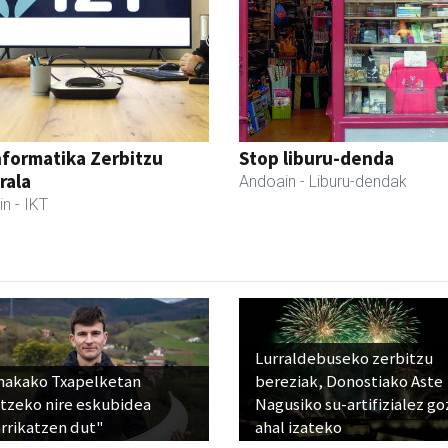
nformatika Zerbitzu
Stop liburu-denda
rala
Andoain
- Liburu-dendak
in
- IKT
Lurraldebuseko zerbitzu
nakako Txapelketan
bereziak, Donostiako Aste
atzeko nire eskubidea
Nagusiko su-artifizialez g
rrikatzen dut"
ahal izateko