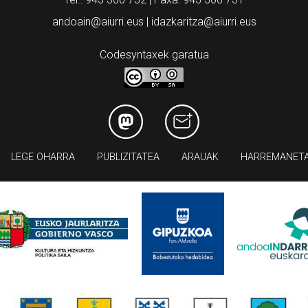
andoain@aiurri.eus | idazkaritza@aiurri.eus
Codesyntaxek garatua
LEGE OHARRA
PUBLIZITATEA
ARAUAK
HARREMANET