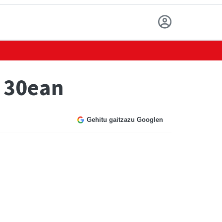
n 30ean
Gehitu gaitzazu Googlen