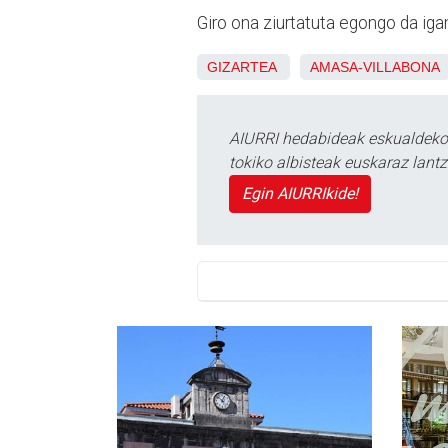
Giro ona ziurtatuta egongo da ig
GIZARTEA
AMASA-VILLABONA
AIURRI hedabideak eskualdeko n
tokiko albisteak euskaraz lan
Egin AIURRIkide!