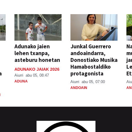
Adunako jaien
Junkal Guerrero
N
lehen txanpa,
andoaindarra,
mu
asteburu honetan
Donostiako Musika
ja
Hamabostaldiko
Le
ADUNAKO JAIAK 2026
a
protagonista
Et
Aiurri
abu 05, 08:47
ADUNA
Aiurri
abu 05, 07:00
Aiu
ANDOAIN
AN
N