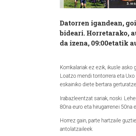
Datorren igandean, goi
bideari. Horretarako,
da izena, 09:00etatik a
Korrikalariak ez ezik, ikusle asko 
Loatzo mendi tontorrera eta Uxo 
eskainiko diete bertara gerturatze
Irabazleentzat sariak, noski. Leh
80na euro eta hirugarrenei 50na e
Horrez gain, parte hartzaile guzti
antolatzaileek.