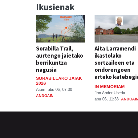
Ikusienak
Sorabilla Trail,
Aita Larramendi
aurtengo jaietako
ikastolako
berrikuntza
sortzaileen eta
nagusia
ondorengoen
arteko katebegi
SORABILLAKO JAIAK
2026
IN MEMORIAM
Aiurri
abu 06, 07:00
Jon Ander Ubeda
ANDOAIN
abu 06, 11:38
ANDOAI