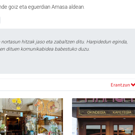
ande goiz eta eguerdian Amasa aldean.
ortasun hitzak jaso eta zabaltzen ditu. Harpidedun eginda,
tzen dituen komunikabidea babestuko duzu.
Erantzun