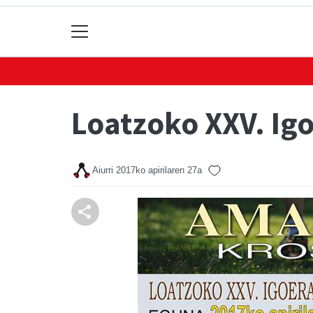
Loatzoko XXV. Igo
Aiurri
2017ko apirilaren 27a