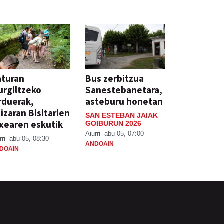
aturan
Bus zerbitzua
rgiltzeko
Sanestebanetara,
rduerak,
asteburu honetan
izaran Bisitarien
SAN ESTEBAN JAIAK
xearen eskutik
GOIBURUN 2026
Aiurri
abu 05, 07:00
rri
abu 05, 08:30
ANDOAIN
DOAIN