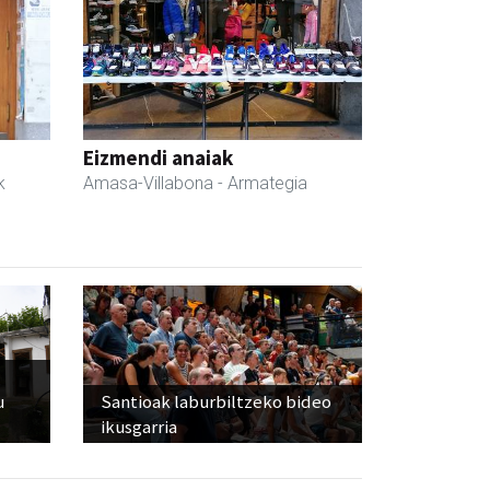
Eizmendi anaiak
k
Amasa-Villabona
- Armategia
u
Santioak laburbiltzeko bideo
ikusgarria