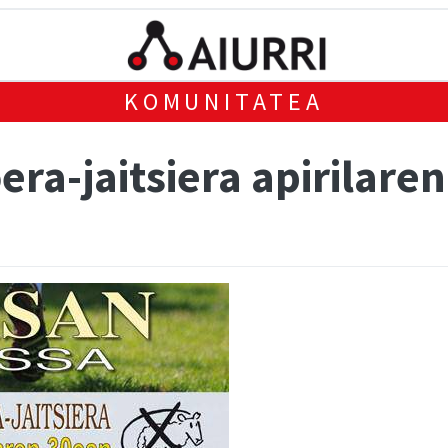
KOMUNITATEA
era-jaitsiera apirilare