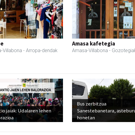
ne
Amasa kafetegia
-Villabona
- Arropa-dendak
Amasa-Villabona
- Gozotegia
Bus zerbitzua
io jaiak: Udalaren lehen
Sanestebanetara, astebur
razioa
honetan