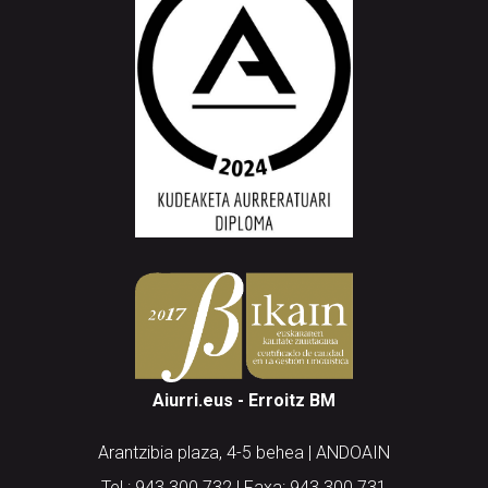
Aiurri.eus - Erroitz BM
Arantzibia plaza, 4-5 behea | ANDOAIN
Tel.: 943 300 732 | Faxa: 943 300 731