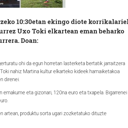
zeko 10:30etan ekingo diote korrikalarie
 aurrez Uxo Toki elkartean eman beharko
urrera. Doan:
gerturatu ohi da egun horretan lasterketa bertatik jarraitzera
Toki nahiz Martina kultur elkarteko kideek hamaiketakoa
n direnei.
en emakume eta gizonari, 120na euro eta txapela. Bigarrenei
uro.
en artean, produktu sorta ugari zozketatuko dituzte