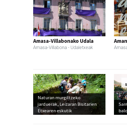
Amasa-Villabonako Udala
Ama
Amasa-Villabona
- Udaletxeak
Amasa
Naturan murgiltzeko
jarduerak, Leizaran Bisitarien
Sant
Etxearen eskutik
balo