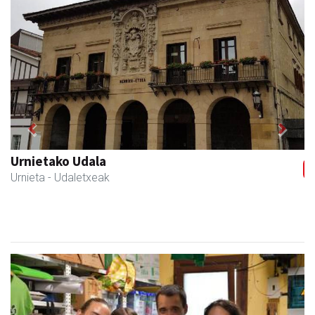
Previous
Next
Urnietako Udala
Urnieta
- Udaletxeak