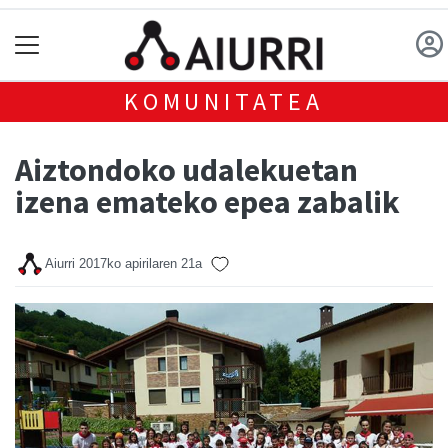
KOMUNITATEA
Aiztondoko udalekuetan
izena emateko epea zabalik
Aiurri
2017ko apirilaren 21a