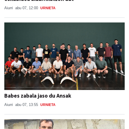
Aiurri
abu 07, 12:00
URNIETA
Babes zabala jaso du Ansak
Aiurri
abu 07, 13:55
URNIETA