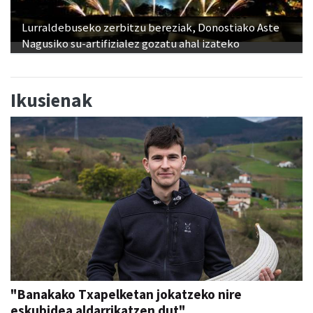
Lurraldebuseko zerbitzu bereziak, Donostiako Aste
Nagusiko su-artifizialez gozatu ahal izateko
Ikusienak
"Banakako Txapelketan jokatzeko nire
eskubidea aldarrikatzen dut"