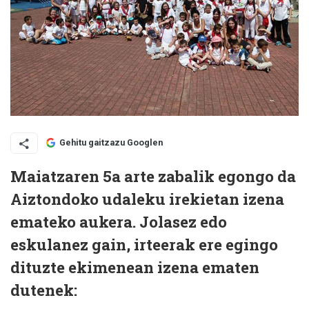
Gehitu gaitzazu Googlen
Maiatzaren 5a arte zabalik egongo da
Aiztondoko udaleku irekietan izena
emateko aukera. Jolasez edo
eskulanez gain, irteerak ere egingo
dituzte ekimenean izena ematen
dutenek: