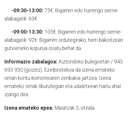
-09:30-13:00:
75€. Bigarren edo hurrengo seme-
alabagatik: 63€.
-09:00-13:30:
105€. Bigarren edo hurrengo seme-
alabagatik: 92€. Bigarren ordutegirako, herri bakoitzean
gutxieneko kopurua osatu behar da.
Informazio zabalagoa:
Aiztondoko bulegoetan / 943
693 930 (goizez). Ezinbestekoa da izena emateko
orrian kontu-korrontearen zenbakia jartzea. Izena
emateko orriak liburutegian eta udaletxean hartu ahal
izango dira.
Izena emateko epea:
Maiatzak 5, otirala.