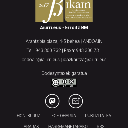
Aiurri.eus - Erroitz BM
Arantzibia plaza, 4-5 behea | ANDOAIN
Tel.: 943 300 732 | Faxa: 943 300 731
andoain@aiurri.eus | idazkaritza@aiurri.eus
Codesyntaxek garatua
HONI BURUZ
LEGE OHARRA
PUBLIZITATEA
ARAUAK
HARREMANETARAKO
RSS