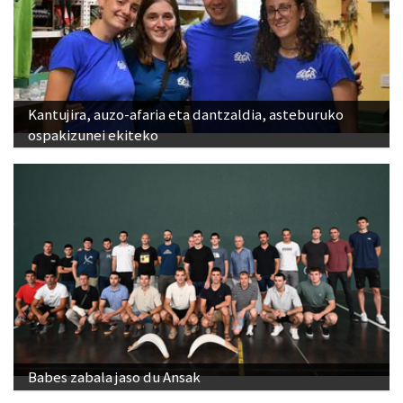
Kantujira, auzo-afaria eta dantzaldia, asteburuko
ospakizunei ekiteko
Babes zabala jaso du Ansak