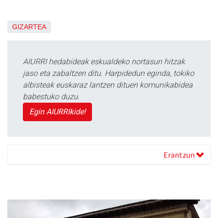
GIZARTEA
AIURRI hedabideak eskualdeko nortasun hitzak
jaso eta zabaltzen ditu. Harpidedun eginda, tokiko
albisteak euskaraz lantzen dituen komunikabidea
babestuko duzu.
Egin AIURRIkide!
Erantzun