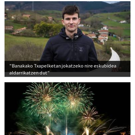
"Banakako Txapelketan jokatzeko nire eskubidea
aldarrikatzen dut"