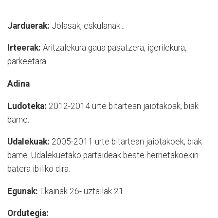
Jarduerak:
Jolasak, eskulanak...
Irteerak:
Aritzalekura gaua pasatzera, igerilekura,
parkeetara...
Adina
Ludoteka:
2012-2014 urte bitartean jaiotakoak, biak
barne.
Udalekuak:
2005-2011 urte bitartean jaiotakoek, biak
barne. Udalekuetako partaideak beste herrietakoekin
batera ibiliko dira.
Egunak:
Ekainak 26- uztailak 21
Ordutegia: