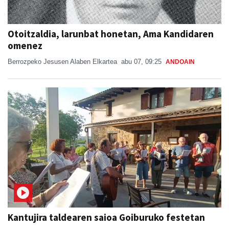
Otoitzaldia, larunbat honetan, Ama Kandidaren
omenez
Berrozpeko Jesusen Alaben Elkartea
abu 07, 09:25
ANDOAIN
Kantujira taldearen saioa Goiburuko festetan