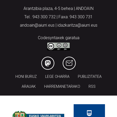
Arantzibia plaza, 4-5 behea | ANDOAIN
Tel.: 943 300 732 | Faxa: 943 300 731
andoain@aiurri.eus | idazkaritza@aiurri.eus
Codesyntaxek garatua
HONI BURUZ
LEGE OHARRA
PUBLIZITATEA
ARAUAK
HARREMANETARAKO
RSS