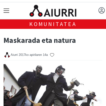
KOMUNITATEA
Maskarada eta natura
Aiurri
2017ko apirilaren 14a