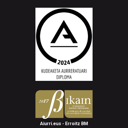
Aiurri.eus - Erroitz BM