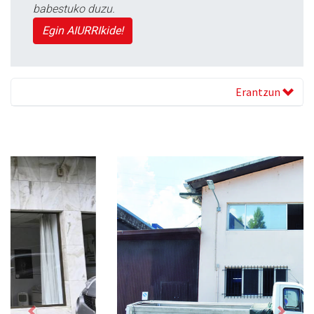
babestuko duzu.
Egin AIURRIkide!
Erantzun