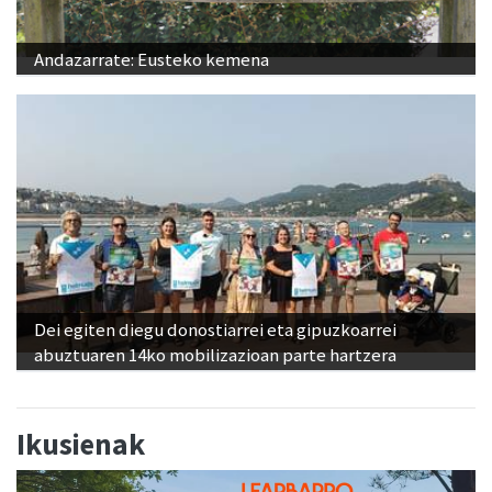
Andazarrate: Eusteko kemena
Dei egiten diegu donostiarrei eta gipuzkoarrei
abuztuaren 14ko mobilizazioan parte hartzera
Ikusienak