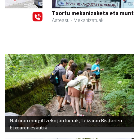
Previous
Next
Txortu mekanizaketa eta muntaketa
Asteasu
- Mekanizatuak
Naturan murgiltzeko jarduerak, Leizaran Bisitarien
Etxearen eskutik