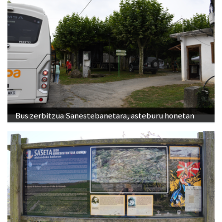
Bus zerbitzua Sanestebanetara, asteburu honetan