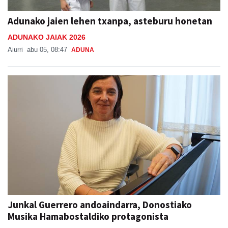
Adunako jaien lehen txanpa, asteburu honetan
ADUNAKO JAIAK 2026
Aiurri
abu 05, 08:47
ADUNA
Junkal Guerrero andoaindarra, Donostiako
Musika Hamabostaldiko protagonista