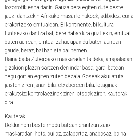
lozorrotik esna dadin. Gauza bera egiten dute beste
jauzi-dantzekin Afrikako masai leinukoek, adibidez, euria
erakartzeko erritualean. Bi kontinente, bi kultura,
funtsezko dantza bat, bere ñabardura guztiekin; erritual
baten aurrean, erritual zahar, apaindu baten aurrean
gaude, beraz, bai han eta bai hemen.
Baina bada Zuberoako maskaradan taldeka, arrapaladan
gizakion plazan sartzen den indar basa, garai batean
negu gorrian egiten zuten bezala. Goseak akuilatuta
jaisten ziren janari bila, etxabereen bila, letaginak
erakutsiz; kontrolaezinak ziren, otsoak ziren, kauterak
dira.
Kauterak
Beldur horri beste modu batean erantzun zaio
maskaradan, hots, builaz, zalapartaz, anabasaz; baina