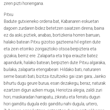
ziren pizti horiengana.
Pitxu
Badute gutxieneko ordena bat, Kabanaren eskuetan
dagoen zurdaren bidez betetzen saiatzen direna, baina
ez da aski; piztiek, anabas, bortizkeria horren barruan,
halako batean Pitxu gizotso gazteena hil egiten dute
eta zein etorriko zorigaiztoko otsoa berpiztera eta
gizakia, berriz ere. Zalaparta eta tripa erauzte batez
apaindurik, halako batean, berpizten dute Pitxu algaraka,
builaka, zalaparta etengabean: Hildako bati, naturaren
seme basati bati, bizitza itzultzeko gai izan gara; Jainko
bihurtu dugu geure burua; esan dezakegu, beraz, naturak
ezartzen digun azken muga, Heriotza alegia, zaldi zuri
hori, maskaradan harrapatu, zikiratu eta ferratu dugun
hori gainditu dugula edo gainditu nahi dugula, urtero,