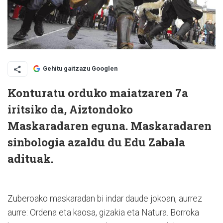
Gehitu gaitzazu Googlen
Konturatu orduko maiatzaren 7a
iritsiko da, Aiztondoko
Maskaradaren eguna. Maskaradaren
sinbologia azaldu du Edu Zabala
adituak.
Zuberoako maskaradan bi indar daude jokoan, aurrez
aurre: Ordena eta kaosa, gizakia eta Natura. Borroka