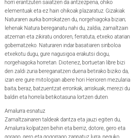
horri erantzuten saiatzen da antzezpena, ohiko
elementuak eta ez hain ohikoak plazaratuz. Gizakiak
Naturaren aurka borrokatzen du, norgehiagoka bizian;
lehenak Natura bereganatu nahi du, zaldia, zamaltzain
atzeman eta zikiratu ondoren, ferratuta, etxeko atarian
gobernatzeko. Naturaren indar basatiaren sinboloa
etxekotu dugu, gure nagusigoa erakutsi diogu,
norgehiagoka horretan. Diotenez, bortuetan libre bizi
den zaldi zuria bereganatzen duena betirako biziko da,
izan ere gure mitologian abere hori Herioren mezularia
baita; beraz, batzuentzat erronkak, arriskuak, merezi du
baldin eta horrela betikotasuna lortzen duten.
Amalurra esnatuz
Zamaltzainaren taldeak dantza eta jauzi egiten du,
Amalurra kolpatzen behin eta berriz, dotore, gero eta
gorago, gero eta gogorrago zanpatuz lurra, neguko