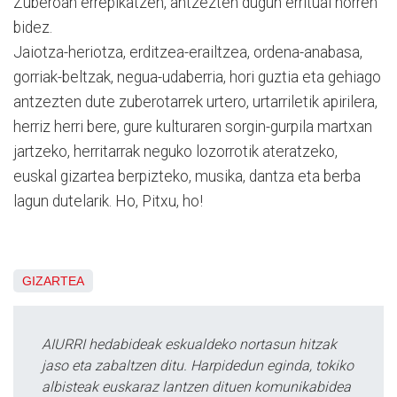
Zuberoan errepikatzen, antzezten dugun erritual horren
bidez.
Jaiotza-heriotza, erditzea-erailtzea, ordena-anabasa,
gorriak-beltzak, negua-udaberria, hori guztia eta gehiago
antzezten dute zuberotarrek urtero, urtarriletik apirilera,
herriz herri bere, gure kulturaren sorgin-gurpila martxan
jartzeko, herritarrak neguko lozorrotik ateratzeko,
euskal gizartea berpizteko, musika, dantza eta berba
lagun dutelarik. Ho, Pitxu, ho!
GIZARTEA
AIURRI hedabideak eskualdeko nortasun hitzak
jaso eta zabaltzen ditu. Harpidedun eginda, tokiko
albisteak euskaraz lantzen dituen komunikabidea