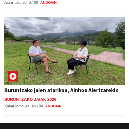
Aiurri
abu 05, 07:00
ANDOAIN
Buruntzako jaien atarikoa, Ainhoa Aiertzarekin
BURUNTZAKO JAIAK 2026
Xabat Minguez
abu 04
ANDOAIN