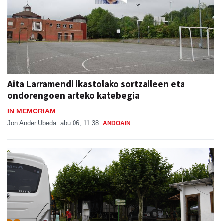
Aita Larramendi ikastolako sortzaileen eta
ondorengoen arteko katebegia
IN MEMORIAM
Jon Ander Ubeda
abu 06, 11:38
ANDOAIN