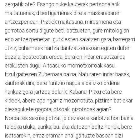
zergatik ote? Esango nuke kauterak pertsonaiarik
maitatuenak, dibertigarrienak direla maskaradaren
antzezpenean. Piztiek maitasuna, miresmena eta
gorrotoa sortu digute beti; batzuetan, gure mitologian
edo antzezpenetan, gutxiesten saiatzen gara, barregarri
utziz, buhameek hartza dantzatzerakoan egiten duten
bezala; besteetan, ordea, beraien indar erasotzailea
erakusten dugu, Altsasuko momotxorroak kasu.
Itzul gaitezen Zuberoara baina. Naturaren indar basak,
kauterak dira, bere funtzio nagusia balizko ordena
hankaz gora jartzea delarik. Kabana, Pitxu eta bere
kideek, abere apaingarriz mozorrotuta, piztiren bat ekar
diezagukete gogora; otsoak, gizotsoak agian?
Norbaitek sakrilegiotzat jo dezake elkarlotze hori baina
taldeka uluka, aurika, builaka datozen beltz horiek, bere
isatsarekin, erraz eraman ahal gaituzte basoan bizi