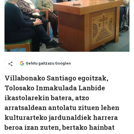
Gehitu gaitzazu Googlen
Villabonako Santiago egoitzak,
Tolosako Inmakulada Lanbide
ikastolarekin batera, atzo
arratsaldean antolatu zituen lehen
kulturarteko jardunaldiek harrera
beroa izan zuten, bertako hainbat