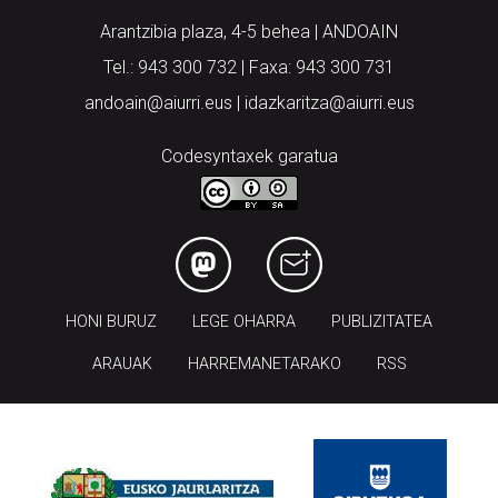
Arantzibia plaza, 4-5 behea | ANDOAIN
Tel.: 943 300 732 | Faxa: 943 300 731
andoain@aiurri.eus | idazkaritza@aiurri.eus
Codesyntaxek garatua
HONI BURUZ
LEGE OHARRA
PUBLIZITATEA
ARAUAK
HARREMANETARAKO
RSS