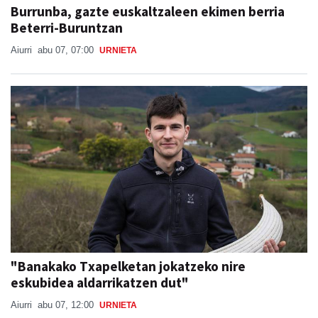
Burrunba, gazte euskaltzaleen ekimen berria
Beterri-Buruntzan
Aiurri
abu 07, 07:00
URNIETA
"Banakako Txapelketan jokatzeko nire
eskubidea aldarrikatzen dut"
Aiurri
abu 07, 12:00
URNIETA