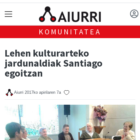
KOMUNITATEA
Lehen kulturarteko
jardunaldiak Santiago
egoitzan
Aiurri
2017ko apirilaren 7a