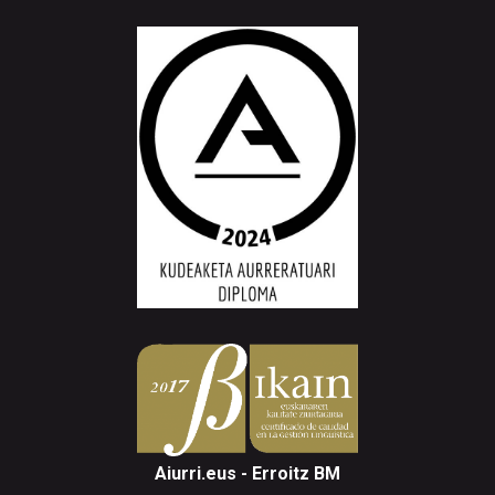
Aiurri.eus - Erroitz BM