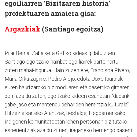
egoiliarren ‘Bizitzaren historia’
proiektuaren amaiera gisa:
Argazkiak
(Santiago egoitza)
Pilar Bernal Zabalketa GKEko kideak gidatu zuen
Santiago egoitzako hainbat egoiliarrek parte hartu
zuten mahai-ingurua. Hain zuzen ere, Francisca Rivero,
Maria Orkaizagirre, Pedro Alejo, edota Joxe Ibarbiak
euren haurtzaroko bizimoduaren eta baserriko giroaren
berri azaldu zuten, egoitzako kideen esanetan, “dudarik
gabe jaso eta mantendu behar den herentzia kulturala”.
Hitzez elkarteko Arantzak, bestalde, Hegoamerikako
indigenen komunitateetan lehen pertsonan bizitutako
esperientziak azaldu zituen, iraganeko hemengo baserri