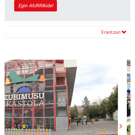
Egin AIURRIkide!
Erantzun
Previous
Next