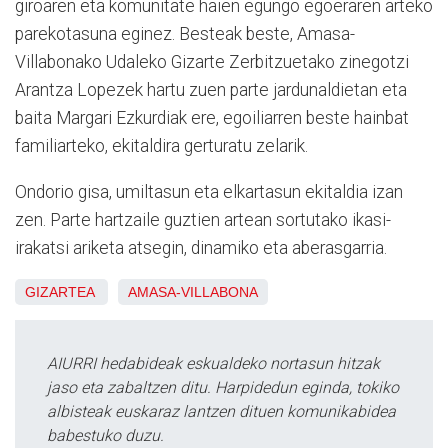
giroaren eta komunitate haien egungo egoeraren arteko
parekotasuna eginez. Besteak beste, Amasa-
Villabonako Udaleko Gizarte Zerbitzuetako zinegotzi
Arantza Lopezek hartu zuen parte jardunaldietan eta
baita Margari Ezkurdiak ere, egoiliarren beste hainbat
familiarteko, ekitaldira gerturatu zelarik.
Ondorio gisa, umiltasun eta elkartasun ekitaldia izan
zen. Parte hartzaile guztien artean sortutako ikasi-
irakatsi ariketa atsegin, dinamiko eta aberasgarria.
GIZARTEA
AMASA-VILLABONA
AIURRI hedabideak eskualdeko nortasun hitzak
jaso eta zabaltzen ditu. Harpidedun eginda, tokiko
albisteak euskaraz lantzen dituen komunikabidea
babestuko duzu.