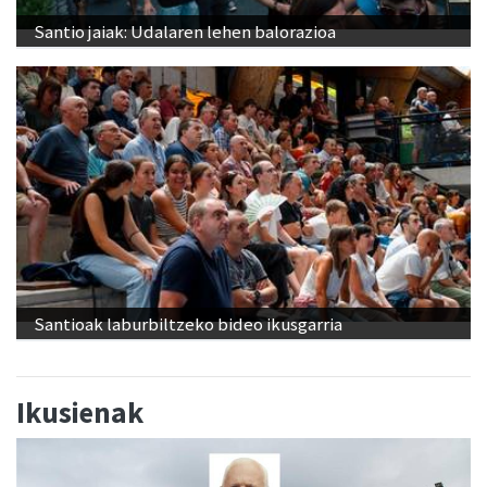
Santio jaiak: Udalaren lehen balorazioa
Santioak laburbiltzeko bideo ikusgarria
Ikusienak