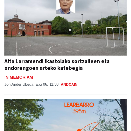
Aita Larramendi ikastolako sortzaileen eta
ondorengoen arteko katebegia
IN MEMORIAM
Jon Ander Ubeda
abu 06, 11:38
ANDOAIN