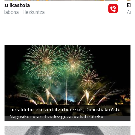
Eizmendi ile-apaindegia
Amasa-Villabona
- Ile-apaindegiak
Lurraldebuseko zerbitzu bereziak, Donostiako Aste
Nagusiko su-artifizialez gozatu ahal izateko