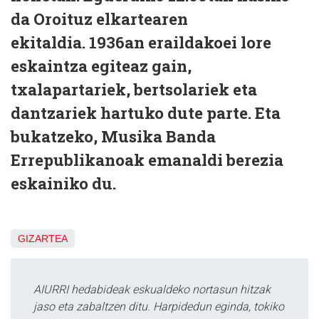
da Oroituz elkartearen
ekitaldia. 1936an eraildakoei lore
eskaintza egiteaz gain,
txalapartariek, bertsolariek eta
dantzariek hartuko dute parte. Eta
bukatzeko, Musika Banda
Errepublikanoak emanaldi berezia
eskainiko du.
GIZARTEA
AIURRI hedabideak eskualdeko nortasun hitzak
jaso eta zabaltzen ditu. Harpidedun eginda, tokiko