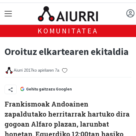
KOMUNITATEA
Oroituz elkartearen ekitaldia
Aiurri
2017ko apirilaren 7a
Gehitu gaitzazu Googlen
Frankismoak Andoainen
zapaldutako herritarrak hartuko dira
gogoan Alfaro plazan, larunbat
honetan. Eguerdiko 12:00tan hasiko