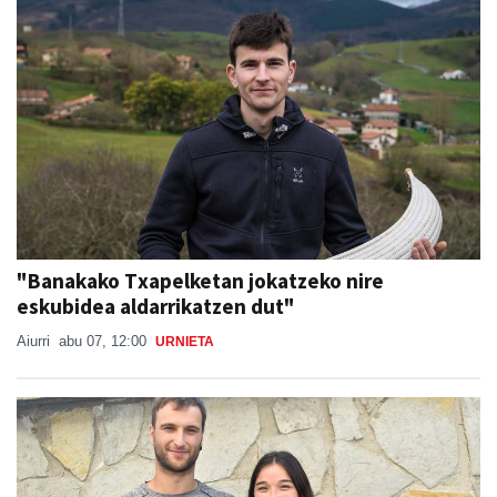
"Banakako Txapelketan jokatzeko nire
eskubidea aldarrikatzen dut"
Aiurri
abu 07, 12:00
URNIETA