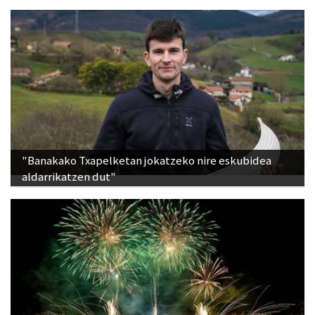
"Banakako Txapelketan jokatzeko nire eskubidea
aldarrikatzen dut"