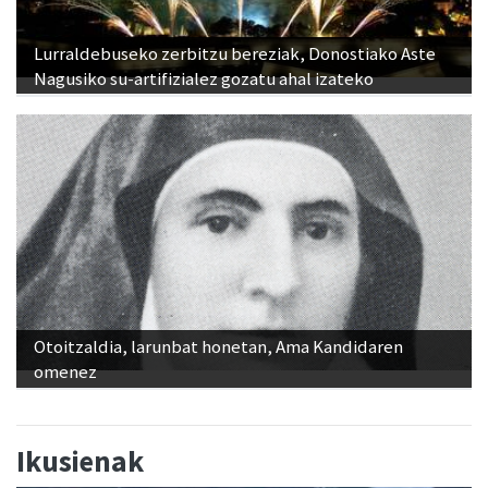
Lurraldebuseko zerbitzu bereziak, Donostiako Aste
Nagusiko su-artifizialez gozatu ahal izateko
Otoitzaldia, larunbat honetan, Ama Kandidaren
omenez
Ikusienak