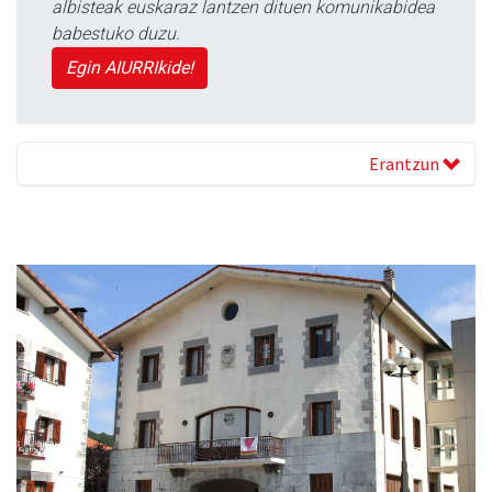
albisteak euskaraz lantzen dituen komunikabidea
babestuko duzu.
Egin AIURRIkide!
Erantzun