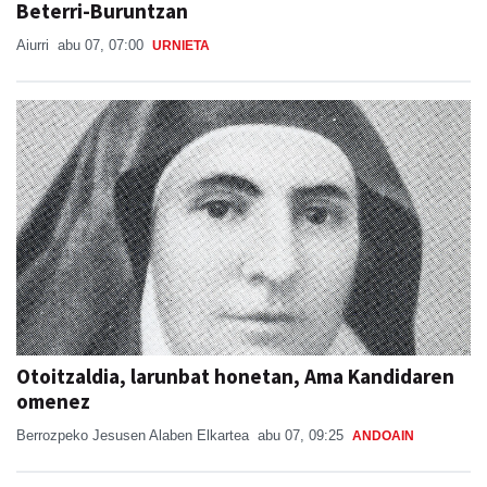
Beterri-Buruntzan
Aiurri
abu 07, 07:00
URNIETA
Otoitzaldia, larunbat honetan, Ama Kandidaren
omenez
Berrozpeko Jesusen Alaben Elkartea
abu 07, 09:25
ANDOAIN