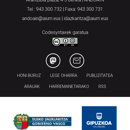
Tel.: 943 300 732 | Faxa: 943 300 731
andoain@aiurri.eus | idazkaritza@aiurri.eus
Codesyntaxek garatua
HONI BURUZ
LEGE OHARRA
PUBLIZITATEA
ARAUAK
HARREMANETARAKO
RSS