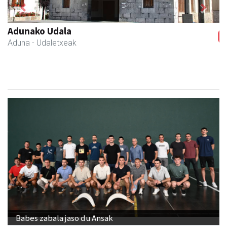
Previous
Next
Adunako Udala
Aduna
- Udaletxeak
Babes zabala jaso du Ansak