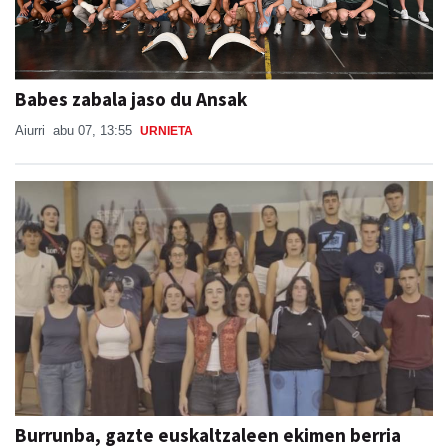
Babes zabala jaso du Ansak
Aiurri
abu 07, 13:55
URNIETA
Burrunba, gazte euskaltzaleen ekimen berria