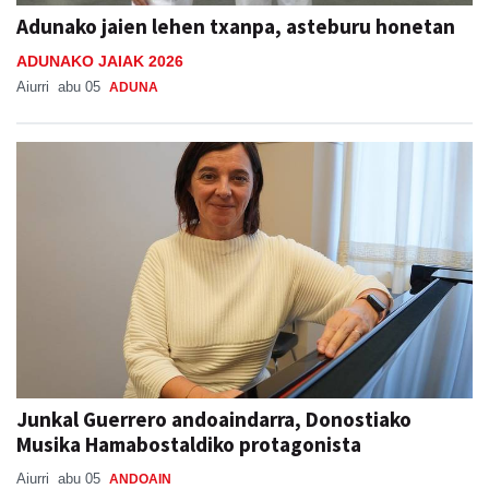
Adunako jaien lehen txanpa, asteburu honetan
ADUNAKO JAIAK 2026
Aiurri
abu 05
ADUNA
Junkal Guerrero andoaindarra, Donostiako
Musika Hamabostaldiko protagonista
Aiurri
abu 05
ANDOAIN