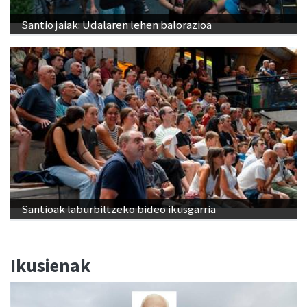
Santio jaiak: Udalaren lehen balorazioa
Santioak laburbiltzeko bideo ikusgarria
Ikusienak