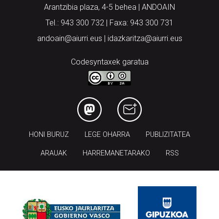
Arantzibia plaza, 4-5 behea | ANDOAIN
Tel.: 943 300 732 | Faxa: 943 300 731
andoain@aiurri.eus | idazkaritza@aiurri.eus
Codesyntaxek garatua
HONI BURUZ
LEGE OHARRA
PUBLIZITATEA
ARAUAK
HARREMANETARAKO
RSS