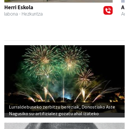
Amasa kafetegia
Amasa-Villabona
- Gozotegiak
Lurraldebuseko zerbitzu bereziak, Donostiako Aste
Nagusiko su-artifizialez gozatu ahal izateko