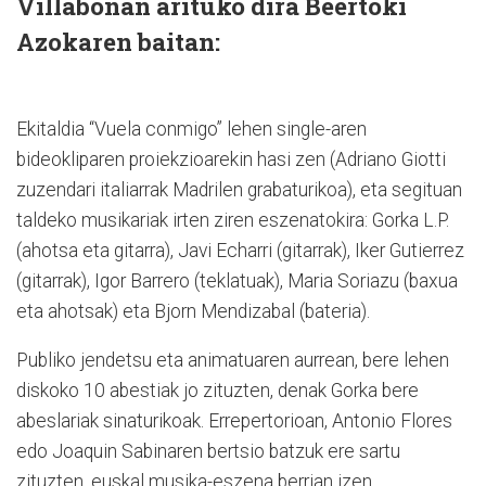
Villabonan arituko dira Beertoki
Azokaren baitan:
Ekitaldia “Vuela conmigo” lehen single-aren
bideokliparen proiekzioarekin hasi zen (Adriano Giotti
zuzendari italiarrak Madrilen grabaturikoa), eta segituan
taldeko musikariak irten ziren eszenatokira: Gorka L.P.
(ahotsa eta gitarra), Javi Echarri (gitarrak), Iker Gutierrez
(gitarrak), Igor Barrero (teklatuak), Maria Soriazu (baxua
eta ahotsak) eta Bjorn Mendizabal (bateria).
Publiko jendetsu eta animatuaren aurrean, bere lehen
diskoko 10 abestiak jo zituzten, denak Gorka bere
abeslariak sinaturikoak. Errepertorioan, Antonio Flores
edo Joaquin Sabinaren bertsio batzuk ere sartu
zituzten, euskal musika-eszena berrian izen