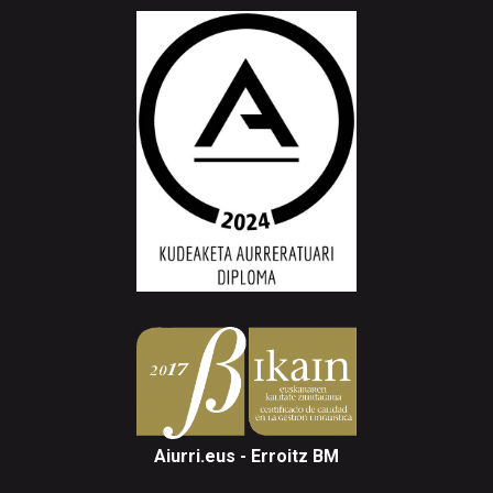
Aiurri.eus - Erroitz BM