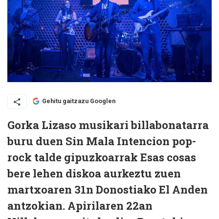
Gehitu gaitzazu Googlen
Gorka Lizaso
musikari billabonatarra
buru duen Sin Mala Intencion pop-
rock talde gipuzkoarrak Esas cosas
bere lehen diskoa aurkeztu zuen
martxoaren 31n Donostiako El Anden
antzokian. Apirilaren 22an