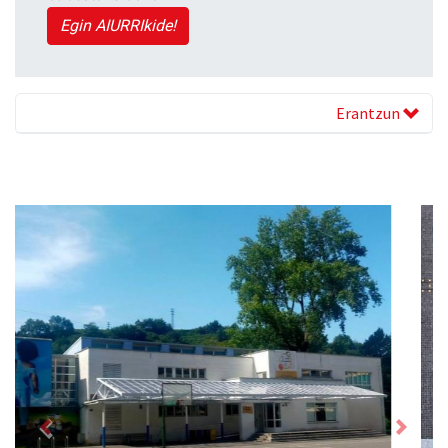
Egin AIURRIkide!
Erantzun
Previous
Next