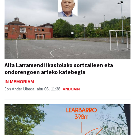
Aita Larramendi ikastolako sortzaileen eta
ondorengoen arteko katebegia
IN MEMORIAM
Jon Ander Ubeda
abu 06, 11:38
ANDOAIN