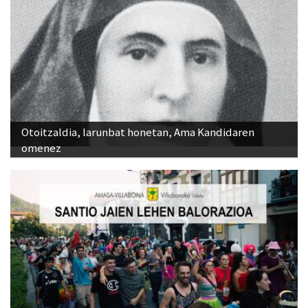
Otoitzaldia, larunbat honetan, Ama Kandidaren
omenez