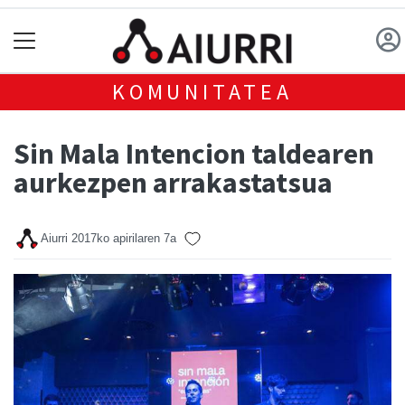
KOMUNITATEA
Sin Mala Intencion taldearen
aurkezpen arrakastatsua
Aiurri
2017ko apirilaren 7a