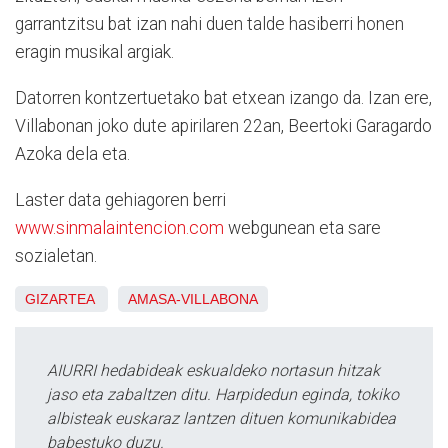
garrantzitsu bat izan nahi duen talde hasiberri honen
eragin musikal argiak.
Datorren kontzertuetako bat etxean izango da. Izan ere,
Villabonan joko dute apirilaren 22an, Beertoki Garagardo
Azoka dela eta.
Laster data gehiagoren berri
www.sinmalaintencion.com
webgunean eta sare
sozialetan.
GIZARTEA
AMASA-VILLABONA
AIURRI hedabideak eskualdeko nortasun hitzak
jaso eta zabaltzen ditu. Harpidedun eginda, tokiko
albisteak euskaraz lantzen dituen komunikabidea
babestuko duzu.