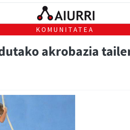
KOMUNITATEA
utako akrobazia tailer