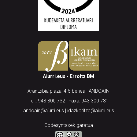
Aiurri.eus - Erroitz BM
Arantzibia plaza, 4-5 behea | ANDOAIN
Tel.: 943 300 732 | Faxa: 943 300 731
andoain@aiurri.eus | idazkaritza@aiurri.eus
Codesyntaxek garatua