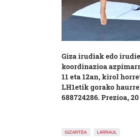
Giza irudiak edo irudi
koordinazioa azpimarra
11 eta 12an, kirol hor
LH1etik gorako haurre
688724286. Prezioa, 20
GIZARTEA
LARRAUL