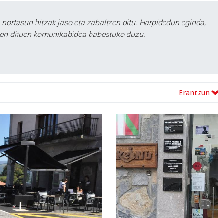
ortasun hitzak jaso eta zabaltzen ditu. Harpidedun eginda,
tzen dituen komunikabidea babestuko duzu.
Erantzun