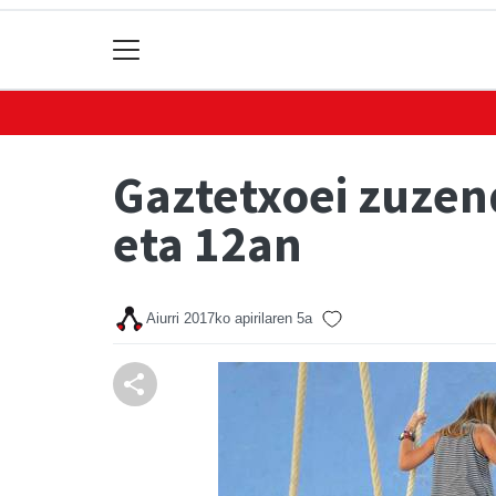
Gaztetxoei zuzend
eta 12an
Aiurri
2017ko apirilaren 5a