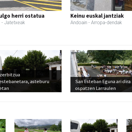
ulgo herri ostatua
Keinu euskal jantziak
l
- Jatetxeak
Andoain
- Arropa-dendak
 zerbitzua
estebanetara, asteburu
San Esteban Eguna ari dira
etan
ospatzen Larraulen