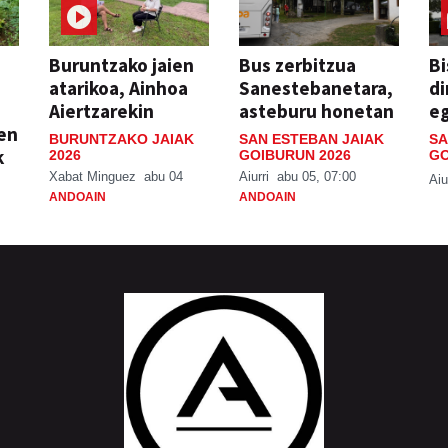
Buruntzako jaien
Bus zerbitzua
Bi
atarikoa, Ainhoa
Sanestebanetara,
di
Aiertzarekin
asteburu honetan
e
ien
BURUNTZAKO JAIAK
SAN ESTEBAN JAIAK
SA
k
2026
GOIBURUN 2026
GO
Xabat Minguez
abu 04
Aiurri
abu 05, 07:00
Aiu
ANDOAIN
ANDOAIN