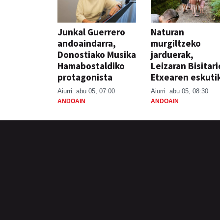
Junkal Guerrero
Naturan
andoaindarra,
murgiltzeko
Donostiako Musika
jarduerak,
Hamabostaldiko
Leizaran Bisitar
protagonista
Etxearen eskuti
Aiurri
abu 05, 07:00
Aiurri
abu 05, 08:30
ANDOAIN
ANDOAIN