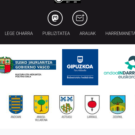
LEGE OHARRA
PUBLIZITATEA
ARAUAK
HARREMANET