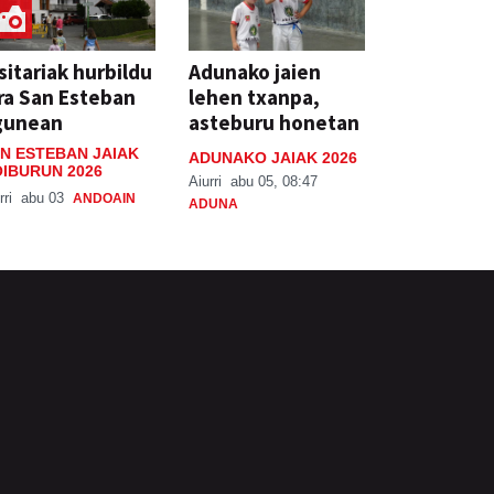
sitariak hurbildu
Adunako jaien
ra San Esteban
lehen txanpa,
gunean
asteburu honetan
N ESTEBAN JAIAK
ADUNAKO JAIAK 2026
IBURUN 2026
Aiurri
abu 05, 08:47
rri
abu 03
ANDOAIN
ADUNA