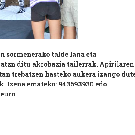
en sormenerako talde lana eta
tzn ditu akrobazia tailerrak. Apirilaren
retan trebatzen hasteko aukera izango dut
k. Izena emateko: 943693930 edo
 euro.