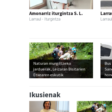
Amonarriz iturgintza S. L.
Larra
Larraul
- Iturgintza
Larrau
Naturan murgiltzeko
Bus
jarduerak, Leizaran Bisitarien
San
Etxearen eskutik
hon
Ikusienak