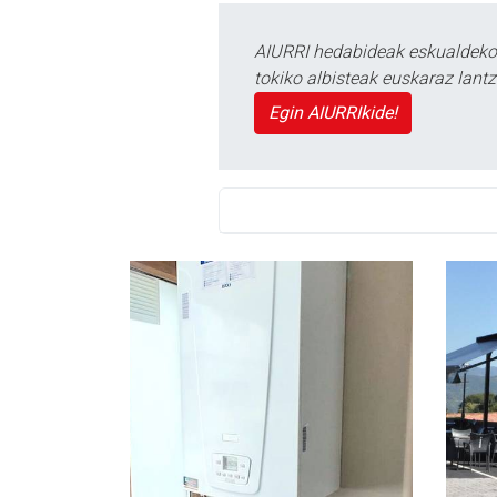
AIURRI hedabideak eskualdeko n
tokiko albisteak euskaraz lan
Egin AIURRIkide!