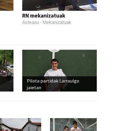
RN mekanizatuak
Asteasu
- Mekanizatuak
Pilota partidak Larraulgo
jaietan