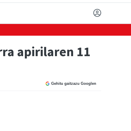
ra apirilaren 11
Gehitu gaitzazu Googlen