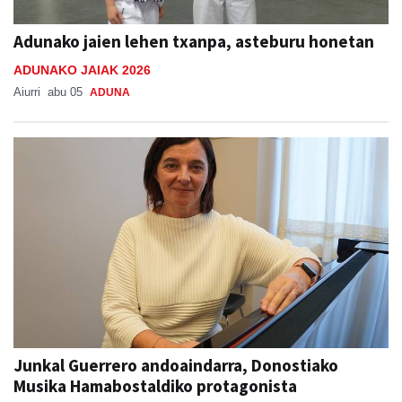
Adunako jaien lehen txanpa, asteburu honetan
ADUNAKO JAIAK 2026
Aiurri
abu 05
ADUNA
Junkal Guerrero andoaindarra, Donostiako
Musika Hamabostaldiko protagonista