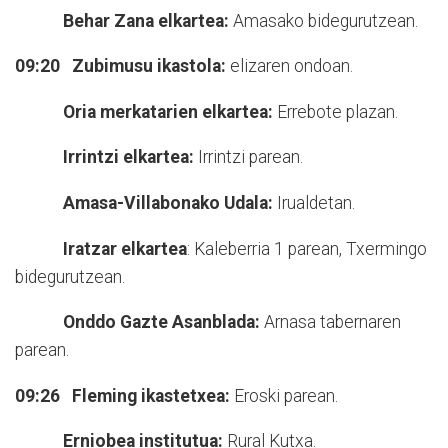
Behar Zana elkartea:
Amasako bidegurutzean.
09:20 Zubimusu ikastola:
elizaren ondoan.
Oria merkatarien elkartea:
Errebote plazan.
Irrintzi elkartea:
Irrintzi parean.
Amasa-Villabonako Udala:
Irualdetan.
Iratzar elkartea
: Kaleberria 1 parean, Txermingo
bidegurutzean.
Onddo Gazte Asanblada:
Arnasa tabernaren
parean.
09:26 Fleming ikastetxea:
Eroski parean.
Erniobea institutua:
Rural Kutxa.