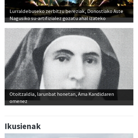
Lurraldebuseko zerbitzu bereziak, Donostiako Aste
Nagusiko su-artifizialez gozatu ahal izateko
Otoitzaldia, larunbat honetan, Ama Kandidaren
omenez
Ikusienak