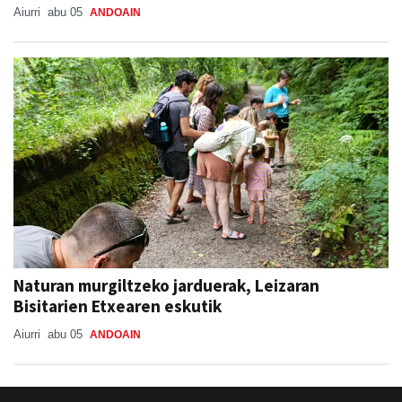
Aiurri
abu 05
ANDOAIN
Naturan murgiltzeko jarduerak, Leizaran
Bisitarien Etxearen eskutik
Aiurri
abu 05
ANDOAIN