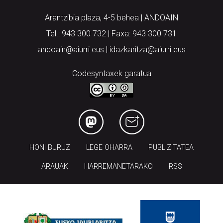
Arantzibia plaza, 4-5 behea | ANDOAIN
Tel.: 943 300 732 | Faxa: 943 300 731
andoain@aiurri.eus | idazkaritza@aiurri.eus
Codesyntaxek garatua
HONI BURUZ
LEGE OHARRA
PUBLIZITATEA
ARAUAK
HARREMANETARAKO
RSS