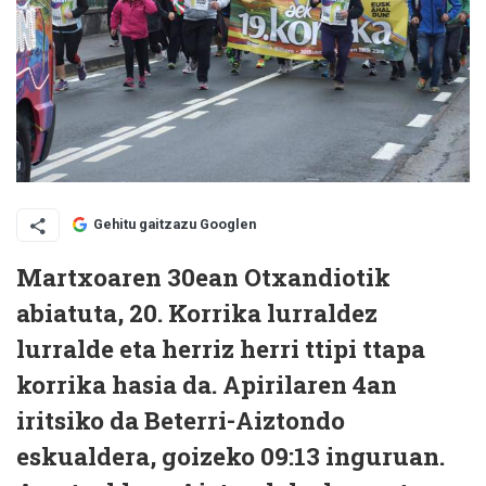
Gehitu gaitzazu Googlen
Martxoaren 30ean Otxandiotik
abiatuta, 20. Korrika lurraldez
lurralde eta herriz herri ttipi ttapa
korrika hasia da. Apirilaren 4an
iritsiko da Beterri-Aiztondo
eskualdera, goizeko 09:13 inguruan.