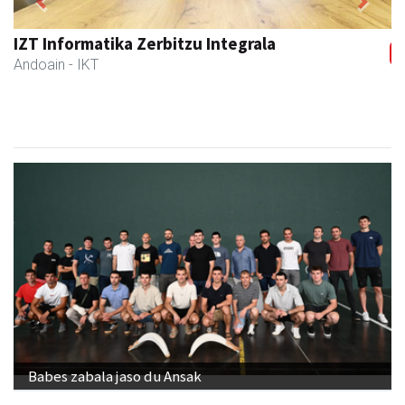
Previous
Next
IZT Informatika Zerbitzu Integrala
Andoain
- IKT
Babes zabala jaso du Ansak