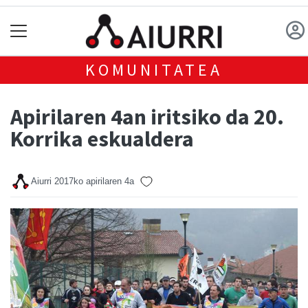
KOMUNITATEA
Apirilaren 4an iritsiko da 20.
Korrika eskualdera
Aiurri
2017ko apirilaren 4a