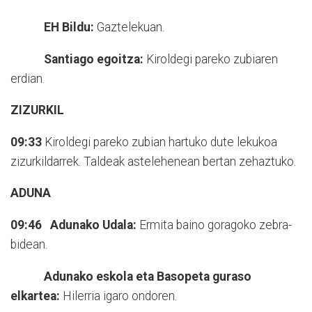
EH Bildu:
Gaztelekuan.
Santiago egoitza:
Kiroldegi pareko zubiaren
erdian.
ZIZURKIL
09:33
Kiroldegi pareko zubian hartuko dute lekukoa
zizurkildarrek. Taldeak astelehenean bertan zehaztuko.
ADUNA
09:46 Adunako Udala:
Ermita baino goragoko zebra-
bidean.
Adunako eskola eta Basopeta guraso
elkartea:
Hilerria igaro ondoren.