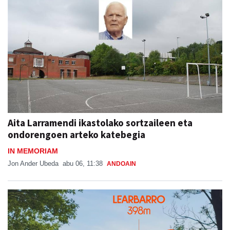
Aita Larramendi ikastolako sortzaileen eta
ondorengoen arteko katebegia
IN MEMORIAM
Jon Ander Ubeda
abu 06, 11:38
ANDOAIN