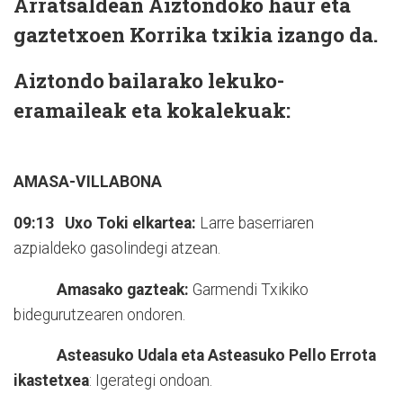
Arratsaldean Aiztondoko haur eta
gaztetxoen Korrika txikia izango da.
Aiztondo bailarako lekuko-
eramaileak eta kokalekuak:
AMASA-VILLABONA
09:13 Uxo Toki elkartea:
Larre baserriaren
azpialdeko gasolindegi atzean.
Amasako gazteak:
Garmendi Txikiko
bidegurutzearen ondoren.
Asteasuko Udala eta Asteasuko Pello Errota
ikastetxea
: Igerategi ondoan.