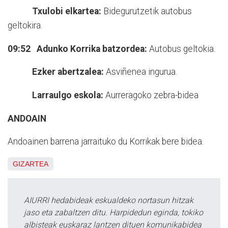
Txulobi elkartea:
Bidegurutzetik autobus
geltokira.
09:52 Adunko Korrika batzordea:
Autobus geltokia.
Ezker abertzalea:
Asviñenea ingurua.
Larraulgo eskola:
Aurreragoko zebra-bidea
ANDOAIN
Andoainen barrena jarraituko du Korrikak bere bidea.
GIZARTEA
AIURRI hedabideak eskualdeko nortasun hitzak
jaso eta zabaltzen ditu. Harpidedun eginda, tokiko
albisteak euskaraz lantzen dituen komunikabidea