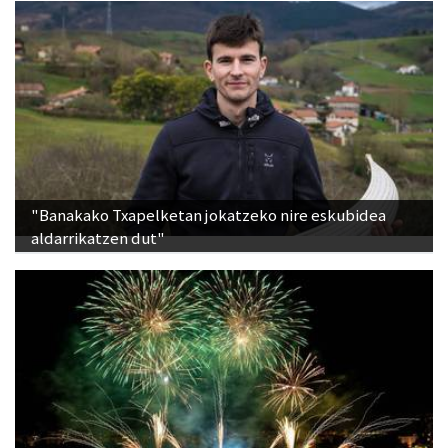
"Banakako Txapelketan jokatzeko nire eskubidea
aldarrikatzen dut"