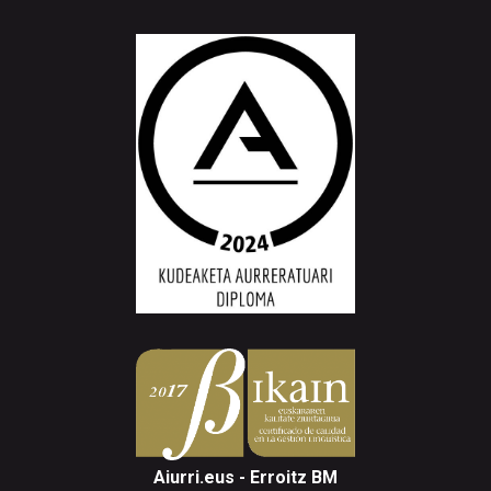
Aiurri.eus - Erroitz BM