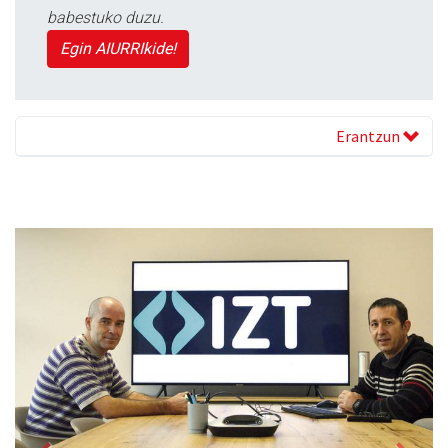
babestuko duzu.
Egin AIURRIkide!
Erantzun