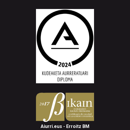
Aiurri.eus - Erroitz BM