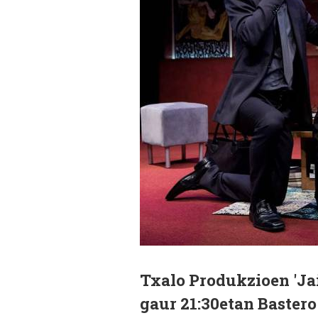
Txalo Produkzioen 'Jai
gaur 21:30etan Baster