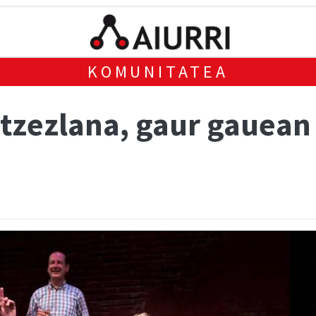
KOMUNITATEA
ntzezlana, gaur gauean