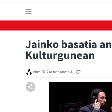
Jainko basatia a
Kulturgunean
Aiurri
2017ko martxoaren 31