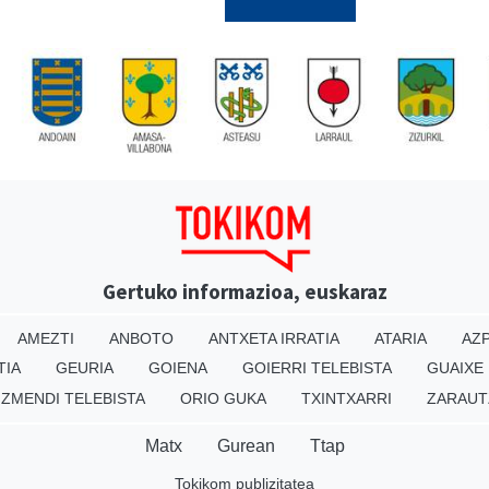
Gertuko informazioa, euskaraz
AMEZTI
ANBOTO
ANTXETA IRRATIA
ATARIA
AZP
TIA
GEURIA
GOIENA
GOIERRI TELEBISTA
GUAIXE
IZMENDI TELEBISTA
ORIO GUKA
TXINTXARRI
ZARAUT
Matx
Gurean
Ttap
Tokikom publizitatea