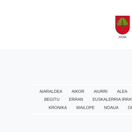
AIARALDEA
AIKOR
AIURRI
ALEA
BEGITU
ERRAN
EUSKALERRIA IRRA
KRONIKA
MAILOPE
NOAUA
O