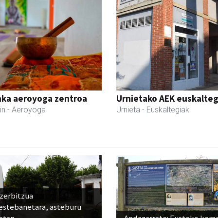
nka aeroyoga zentroa
Urnietako AEK euskalteg
in
- Aeroyoga
Urnieta
- Euskaltegiak
 zerbitzua
estebanetara, asteburu