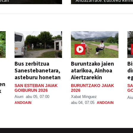
etan
Andazarrate: Eusteko kem
Bus zerbitzua
Buruntzako jaien
Bi
Sanestebanetara,
atarikoa, Ainhoa
di
asteburu honetan
Aiertzarekin
e
ien
SAN ESTEBAN JAIAK
BURUNTZAKO JAIAK
SA
k
GOIBURUN 2026
2026
GO
Aiurri
abu 05, 07:00
Xabat Minguez
Aiu
abu 04, 07:05
ANDOAIN
ANDOAIN