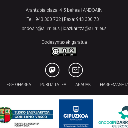
Arantzibia plaza, 4-5 behea | ANDOAIN
Tel.: 943 300 732 | Faxa: 943 300 731
andoain@aiurri.eus | idazkaritza@aiurri.eus
Codesyntaxek garatua
LEGE OHARRA
PUBLIZITATEA
ARAUAK
HARREMANET