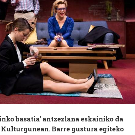
nko basatia' antzezlana eskainiko da
o Kulturgunean. Barre gustura egiteko