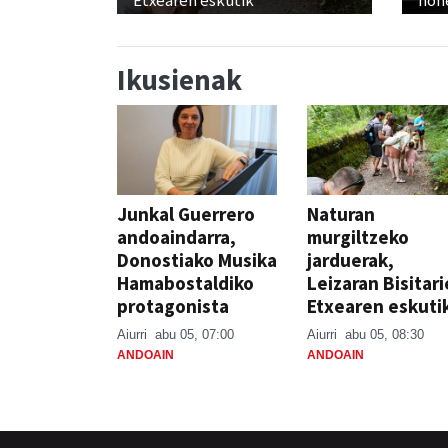
Etxearen eskutik
hon
Ikusienak
Junkal Guerrero
Naturan
andoaindarra,
murgiltzeko
Donostiako Musika
jarduerak,
Hamabostaldiko
Leizaran Bisitar
protagonista
Etxearen eskuti
Aiurri
abu 05, 07:00
Aiurri
abu 05, 08:30
ANDOAIN
ANDOAIN