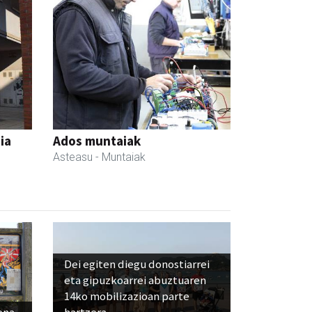
ia
Ados muntaiak
Asteasu
- Muntaiak
Dei egiten diegu donostiarrei
eta gipuzkoarrei abuztuaren
14ko mobilizazioan parte