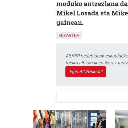
moduko antzezlana da.
Mikel Losada eta Mikel
gainean.
GIZARTEA
AIURRI hedabideak eskualdeko n
tokiko albisteak euskaraz lan
Egin AIURRIkide!