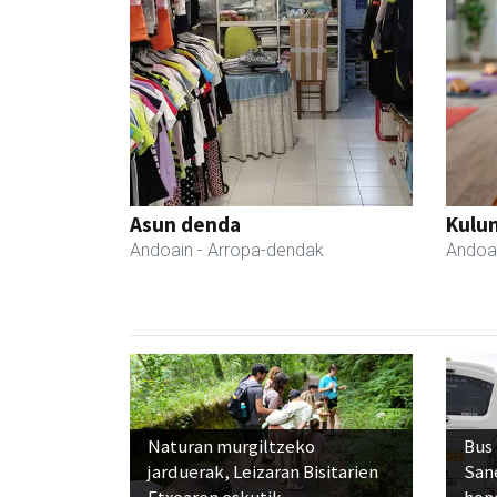
Asun denda
Kulu
Andoain
- Arropa-dendak
Andoa
Naturan murgiltzeko
Bus
jarduerak, Leizaran Bisitarien
San