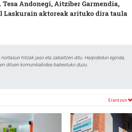
 Tesa Andonegi, Aitziber Garmendia,
 Laskurain aktoreak arituko dira taula
ortasun hitzak jaso eta zabaltzen ditu. Harpidedun eginda,
tzen dituen komunikabidea babestuko duzu.
Erantzun