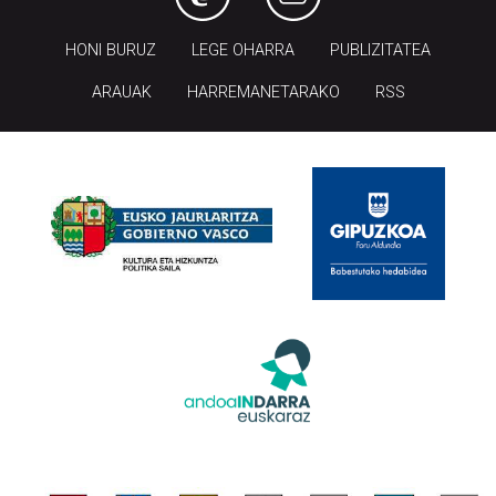
HONI BURUZ
LEGE OHARRA
PUBLIZITATEA
ARAUAK
HARREMANETARAKO
RSS