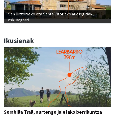
San Bittorreko eta Santa Vitoriako audiogidak,
eskuragarri
Ikusienak
Sorabilla Trail, aurtengo jaietako berrikuntza
nagusia
SORABILLAKO JAIAK 2026