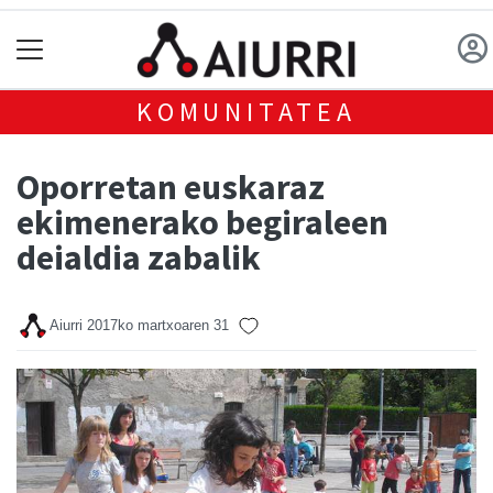
KOMUNITATEA
Oporretan euskaraz
ekimenerako begiraleen
deialdia zabalik
Aiurri
2017ko martxoaren 31