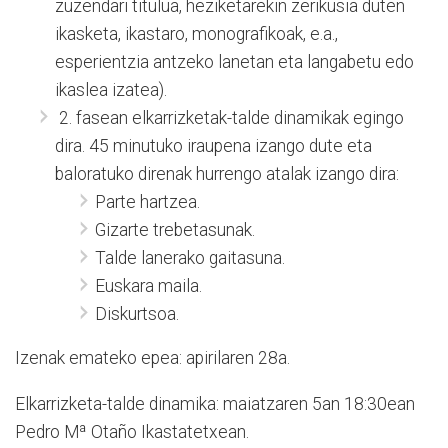
zuzendari titulua, heziketarekin zerikusia duten
ikasketa, ikastaro, monografikoak, e.a.,
esperientzia antzeko lanetan eta langabetu edo
ikaslea izatea).
2. fasean elkarrizketak-talde dinamikak egingo
dira. 45 minutuko iraupena izango dute eta
baloratuko direnak hurrengo atalak izango dira:
Parte hartzea.
Gizarte trebetasunak.
Talde lanerako gaitasuna.
Euskara maila.
Diskurtsoa.
Izenak emateko epea: apirilaren 28a.
Elkarrizketa-talde dinamika: maiatzaren 5an 18:30ean
Pedro Mª Otaño Ikastatetxean.