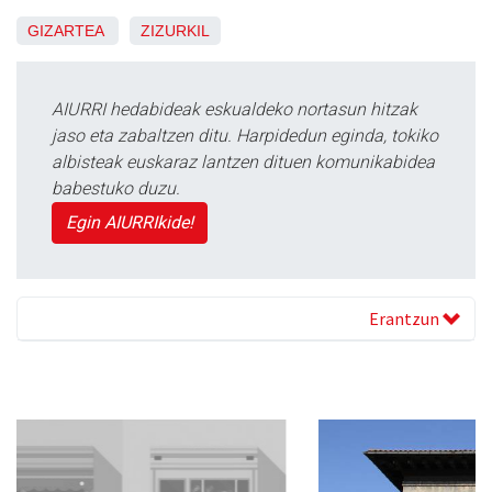
GIZARTEA
ZIZURKIL
AIURRI hedabideak eskualdeko nortasun hitzak
jaso eta zabaltzen ditu. Harpidedun eginda, tokiko
albisteak euskaraz lantzen dituen komunikabidea
babestuko duzu.
Egin AIURRIkide!
Erantzun