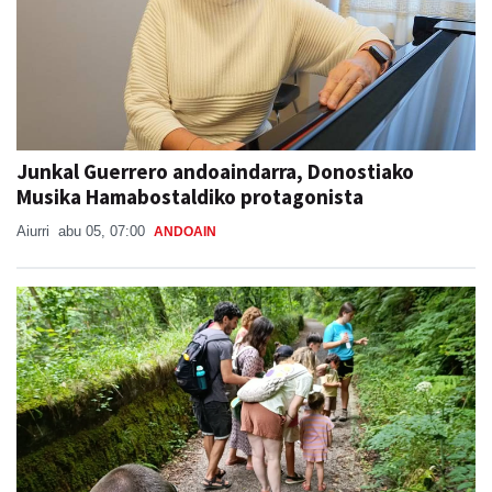
Junkal Guerrero andoaindarra, Donostiako
Musika Hamabostaldiko protagonista
Aiurri
abu 05, 07:00
ANDOAIN