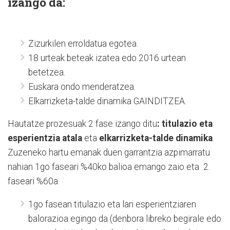
izango da:
Zizurkilen erroldatua egotea.
18 urteak beteak izatea edo 2016 urtean
betetzea.
Euskara ondo menderatzea.
Elkarrizketa-talde dinamika GAINDITZEA.
Hautatze prozesuak 2 fase izango ditu
: titulazio eta
esperientzia atala
eta
elkarrizketa-talde dinamika
.
Zuzeneko hartu emanak duen garrantzia azpimarratu
nahian 1go faseari %40ko balioa emango zaio eta 2.
faseari %60a.
1go fasean titulazio eta lan esperientziaren
balorazioa egingo da (denbora libreko begirale edo