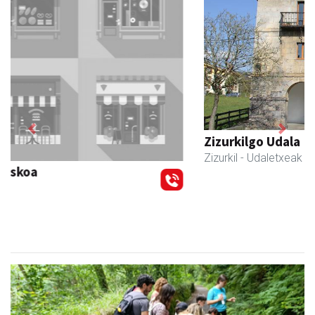
Previous
Next
Zizurkilgo Udala
Zizurkil
- Udaletxeak