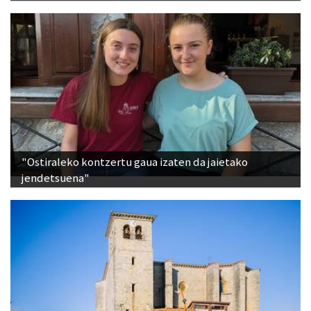
"Ostiraleko kontzertu gaua izaten da jaietako
jendetsuena"