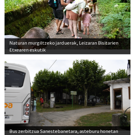
Naturan murgiltzeko jarduerak, Leizaran Bisitarien
Etxearen eskutik
Bus zerbitzua Sanestebanetara, asteburu honetan