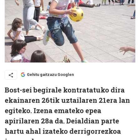
Gehitu gaitzazu Googlen
Bost-sei begirale kontratatuko dira
ekainaren 26tik uztailaren 21era lan
egiteko. Izena emateko epea
apirilaren 28a da. Deialdian parte
hartu ahal izateko derrigorrezkoa