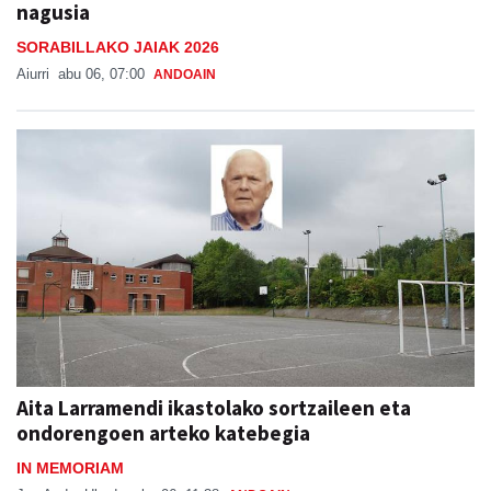
Aiurri
abu 06, 07:00
ANDOAIN
Aita Larramendi ikastolako sortzaileen eta
ondorengoen arteko katebegia
IN MEMORIAM
Jon Ander Ubeda
abu 06, 11:38
ANDOAIN