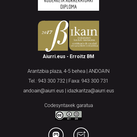
Aiurri.eus - Erroitz BM
Arantzibia plaza, 4-5 behea | ANDOAIN
Tel.: 943 300 732 | Faxa: 943 300 731
andoain@aiurri.eus | idazkaritza@aiurri.eus
Codesyntaxek garatua