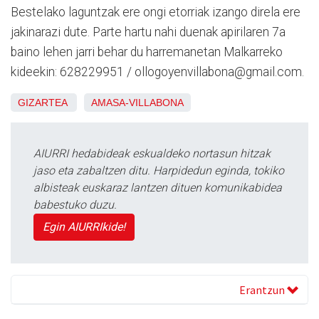
Bestelako laguntzak ere ongi etorriak izango direla ere
jakinarazi dute. Parte hartu nahi duenak apirilaren 7a
baino lehen jarri behar du harremanetan Malkarreko
kideekin: 628229951 / ollogoyenvillabona@gmail.com.
GIZARTEA
AMASA-VILLABONA
AIURRI hedabideak eskualdeko nortasun hitzak
jaso eta zabaltzen ditu. Harpidedun eginda, tokiko
albisteak euskaraz lantzen dituen komunikabidea
babestuko duzu.
Egin AIURRIkide!
Erantzun