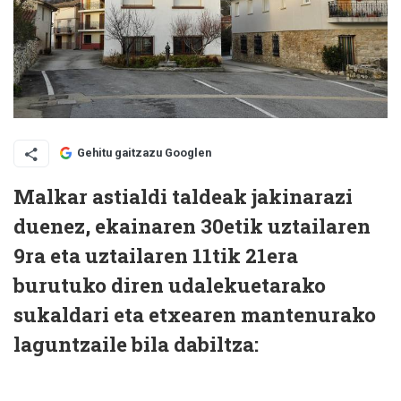
Gehitu gaitzazu Googlen
Malkar astialdi taldeak jakinarazi
duenez, ekainaren 30etik uztailaren
9ra eta uztailaren 11tik 21era
burutuko diren udalekuetarako
sukaldari eta etxearen mantenurako
laguntzaile bila dabiltza: