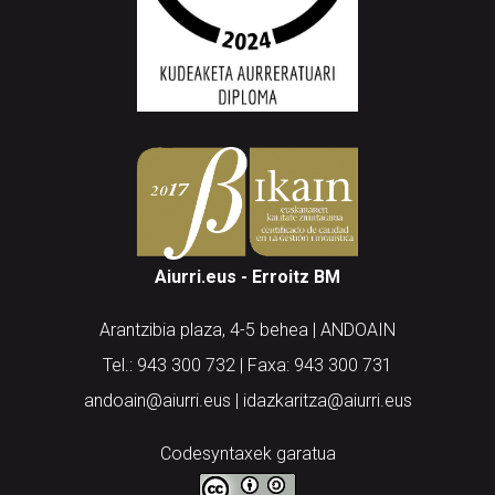
Aiurri.eus - Erroitz BM
Arantzibia plaza, 4-5 behea | ANDOAIN
Tel.: 943 300 732 | Faxa: 943 300 731
andoain@aiurri.eus | idazkaritza@aiurri.eus
Codesyntaxek garatua