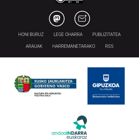
HONI BURUZ
LEGE OHARRA
PUBLIZITATEA
ARAUAK
HARREMANETARAKO
RSS