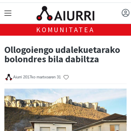
KOMUNITATEA
Ollogoiengo udalekuetarako
bolondres bila dabiltza
Aiurri
2017ko martxoaren 31