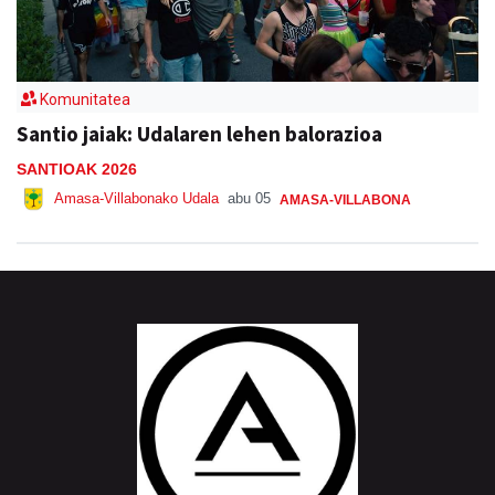
Komunitatea
Santio jaiak: Udalaren lehen balorazioa
SANTIOAK 2026
Amasa-Villabonako Udala
abu 05
AMASA-VILLABONA