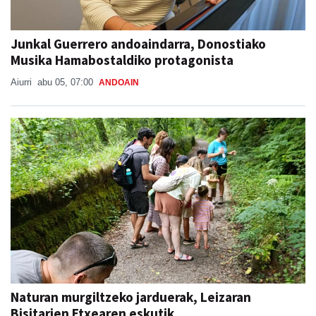
Junkal Guerrero andoaindarra, Donostiako
Musika Hamabostaldiko protagonista
Aiurri
abu 05, 07:00
ANDOAIN
Naturan murgiltzeko jarduerak, Leizaran
Bisitarien Etxearen eskutik