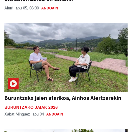
Aiurri
abu 05, 08:30
ANDOAIN
Buruntzako jaien atarikoa, Ainhoa Aiertzarekin
BURUNTZAKO JAIAK 2026
Xabat Minguez
abu 04
ANDOAIN