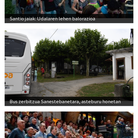
Santio jaiak: Udalaren lehen balorazioa
Bus zerbitzua Sanestebanetara, asteburu honetan