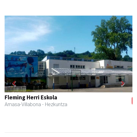
Previous
Next
Fleming Herri Eskola
Amasa-Villabona
- Hezkuntza