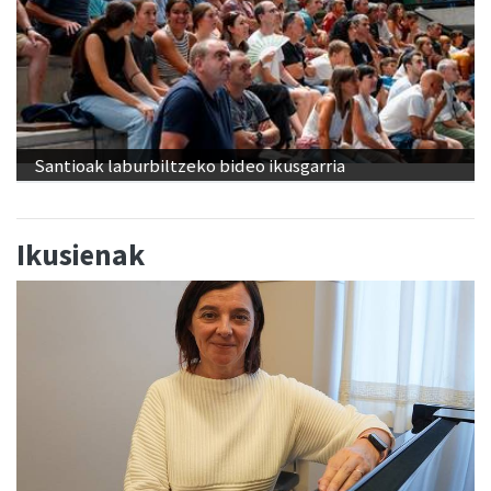
Santioak laburbiltzeko bideo ikusgarria
Ikusienak