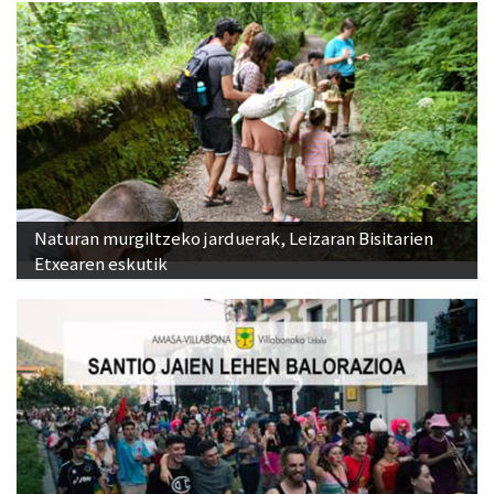
Naturan murgiltzeko jarduerak, Leizaran Bisitarien
Etxearen eskutik