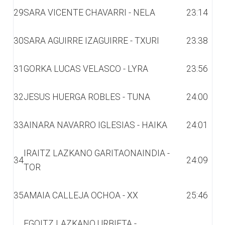
29
SARA VICENTE CHAVARRI - NELA
23:14
30
SARA AGUIRRE IZAGUIRRE - TXURI
23:38
31
GORKA LUCAS VELASCO - LYRA
23:56
32
JESUS HUERGA ROBLES - TUNA
24:00
33
AINARA NAVARRO IGLESIAS - HAIKA
24:01
IRAITZ LAZKANO GARITAONAINDIA -
34
24:09
TOR
35
AMAIA CALLEJA OCHOA - XX
25:46
EGOITZ LAZKANO URBIETA -