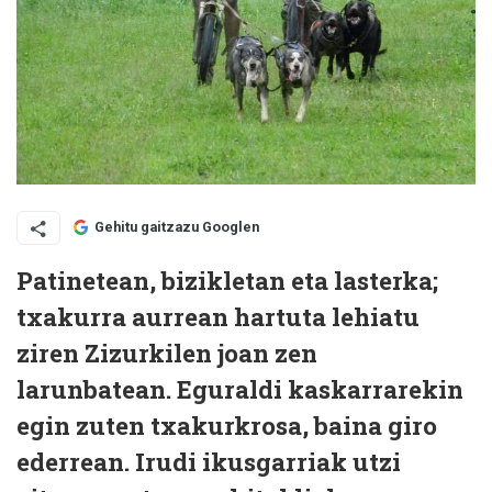
Gehitu gaitzazu Googlen
Patinetean, bizikletan eta lasterka;
txakurra aurrean hartuta lehiatu
ziren Zizurkilen joan zen
larunbatean. Eguraldi kaskarrarekin
egin zuten txakurkrosa, baina giro
ederrean. Irudi ikusgarriak utzi