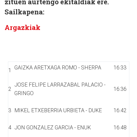
zituen aurtengo ekitaldiak ere.
Sailkapena:
Argazkiak
GAIZKA ARETXAGA ROMO - SHERPA
16:33
1
JOSE FELIPE LARRAZABAL PALACIO -
2
16:36
GRINGO
3
MIKEL ETXEBERRIA URBIETA - DUKE
16:42
4
JON GONZALEZ GARCIA - ENUK
16:48