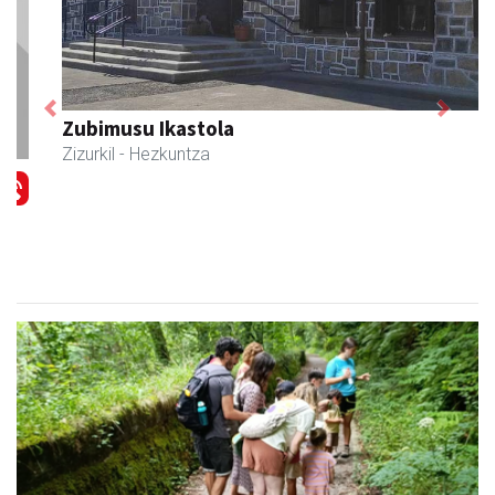
Previous
Next
Zubimusu Ikastola
Zizurkil
- Hezkuntza