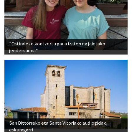
"Ostiraleko kontzertu gaua izaten da jaietako
jendetsuena"
San Bittorreko eta Santa Vitoriako audiogidak,
eskuragarri