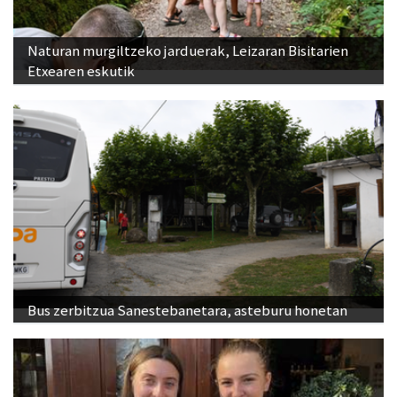
Naturan murgiltzeko jarduerak, Leizaran Bisitarien
Etxearen eskutik
Bus zerbitzua Sanestebanetara, asteburu honetan