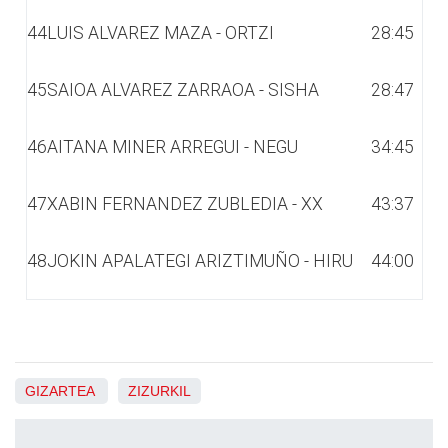
44
LUIS ALVAREZ MAZA - ORTZI
28:45
45
SAIOA ALVAREZ ZARRAOA - SISHA
28:47
46
AITANA MINER ARREGUI - NEGU
34:45
47
XABIN FERNANDEZ ZUBLEDIA - XX
43:37
48
JOKIN APALATEGI ARIZTIMUÑO - HIRU
44:00
GIZARTEA
ZIZURKIL