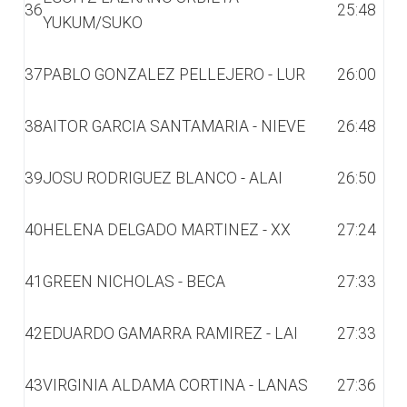
36
25:48
YUKUM/SUKO
37
PABLO GONZALEZ PELLEJERO - LUR
26:00
38
AITOR GARCIA SANTAMARIA - NIEVE
26:48
39
JOSU RODRIGUEZ BLANCO - ALAI
26:50
40
HELENA DELGADO MARTINEZ - XX
27:24
41
GREEN NICHOLAS - BECA
27:33
42
EDUARDO GAMARRA RAMIREZ - LAI
27:33
43
VIRGINIA ALDAMA CORTINA - LANAS
27:36