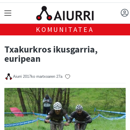
KOMUNITATEA
Txakurkros ikusgarria,
euripean
Aiurri
2017ko martxoaren 27a