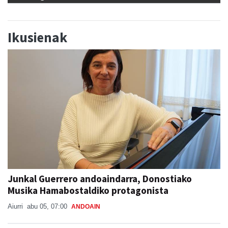
Ikusienak
Junkal Guerrero andoaindarra, Donostiako
Musika Hamabostaldiko protagonista
Aiurri
abu 05, 07:00
ANDOAIN