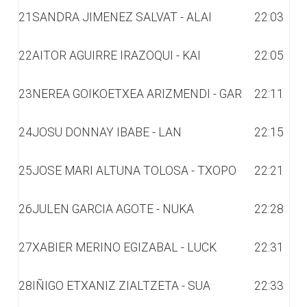
21
SANDRA JIMENEZ SALVAT - ALAI
22:03
22
AITOR AGUIRRE IRAZOQUI - KAI
22:05
23
NEREA GOIKOETXEA ARIZMENDI - GAR
22:11
24
JOSU DONNAY IBABE - LAN
22:15
25
JOSE MARI ALTUNA TOLOSA - TXOPO
22:21
26
JULEN GARCIA AGOTE - NUKA
22:28
27
XABIER MERINO EGIZABAL - LUCK
22:31
28
IÑIGO ETXANIZ ZIALTZETA - SUA
22:33