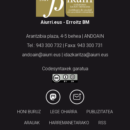
Aiurri.eus - Erroitz BM
Arantzibia plaza, 4-5 behea | ANDOAIN
Tel.: 943 300 732 | Faxa: 943 300 731
andoain@aiurri.eus | idazkaritza@aiurri.eus
Codesyntaxek garatua
HONI BURUZ
LEGE OHARRA
PUBLIZITATEA
ARAUAK
HARREMANETARAKO
RSS