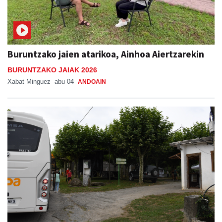
Buruntzako jaien atarikoa, Ainhoa Aiertzarekin
BURUNTZAKO JAIAK 2026
Xabat Minguez
abu 04
ANDOAIN
Bus zerbitzua Sanestebanetara, asteburu