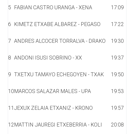
5
FABIAN CASTRO URANGA - XENA
17:09
6
KIMETZ ETXABE ALBAREZ - PEGASO
17:22
7
ANDRES ALCOCER TORRALVA - DRAKO
19:30
8
ANDONI ISUSI SOBRINO - XX
19:37
9
TXETXU TAMAYO ECHEGOYEN - TXAK
19:50
10
MARCOS SALAZAR MALES - UPA
19:53
11
JEXUX ZELAIA ETXANIZ - KRONO
19:57
12
MATTIN JAUREGI ETXEBERRIA - KOLI
20:08