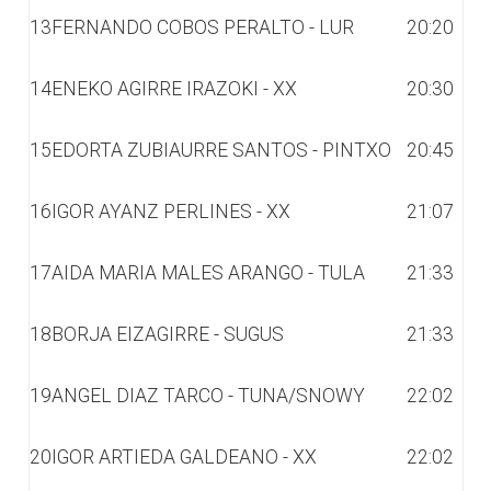
13
FERNANDO COBOS PERALTO - LUR
20:20
14
ENEKO AGIRRE IRAZOKI - XX
20:30
15
EDORTA ZUBIAURRE SANTOS - PINTXO
20:45
16
IGOR AYANZ PERLINES - XX
21:07
17
AIDA MARIA MALES ARANGO - TULA
21:33
18
BORJA EIZAGIRRE - SUGUS
21:33
19
ANGEL DIAZ TARCO - TUNA/SNOWY
22:02
20
IGOR ARTIEDA GALDEANO - XX
22:02