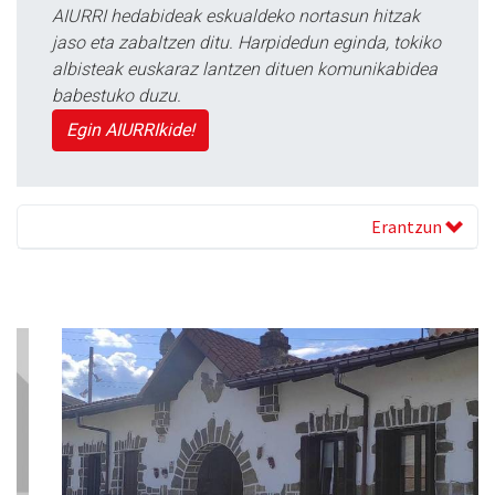
AIURRI hedabideak eskualdeko nortasun hitzak
jaso eta zabaltzen ditu. Harpidedun eginda, tokiko
albisteak euskaraz lantzen dituen komunikabidea
babestuko duzu.
Egin AIURRIkide!
Erantzun