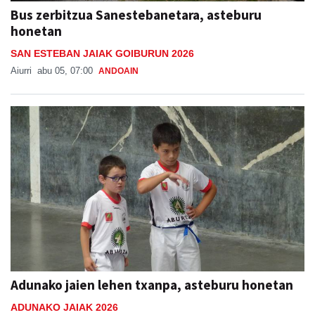
honetan
SAN ESTEBAN JAIAK GOIBURUN 2026
Aiurri
abu 05, 07:00
ANDOAIN
Adunako jaien lehen txanpa, asteburu honetan
ADUNAKO JAIAK 2026
Aiurri
abu 05, 08:47
ADUNA