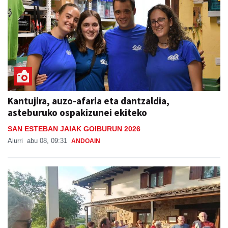
Kantujira, auzo-afaria eta dantzaldia,
asteburuko ospakizunei ekiteko
SAN ESTEBAN JAIAK GOIBURUN 2026
Aiurri
abu 08, 09:31
ANDOAIN