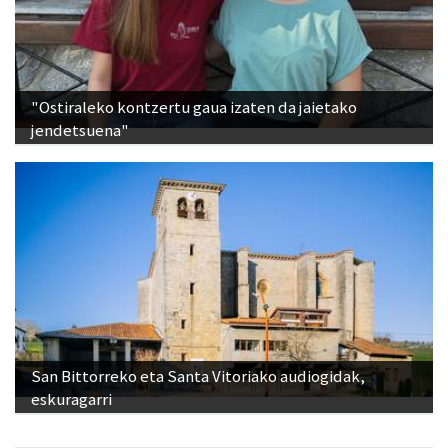
"Ostiraleko kontzertu gaua izaten da jaietako
jendetsuena"
San Bittorreko eta Santa Vitoriako audiogidak,
eskuragarri