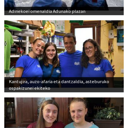
Adinekoei omenaldia Adunako plazan
Kantujira, auzo-afaria eta dantzaldia, asteburuko
ospakizunei ekiteko