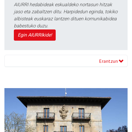
AIURRI hedabideak eskualdeko nortasun hitzak
jaso eta zabaltzen ditu. Harpidedun eginda, tokiko
albisteak euskaraz lantzen dituen komunikabidea
babestuko duzu.
Egin AIURRIkide!
Erantzun