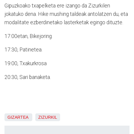
Gipuzkoako txapelketa ere izango da Zizurkilen
jokatuko dena. Hike mushing taldeak antolatzen du, eta
modalitate ezberdinetako lasterketak egingo dituzte.
17:00etan, Bikejoring.
17:30, Patinetea.
19:00, Txakurkrosa
20:30, Sari banaketa.
GIZARTEA
ZIZURKIL