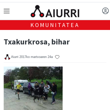
KOMUNITATEA
Txakurkrosa, bihar
Aiurri
2017ko martxoaren 24a