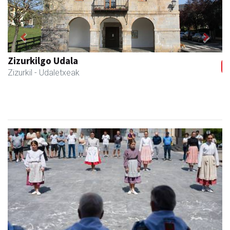
Previous
Next
Zizurkilgo Udala
Zizurkil
- Udaletxeak