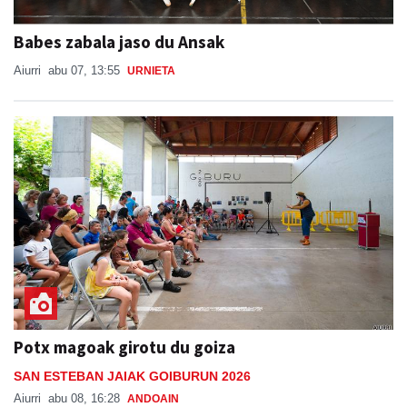
Babes zabala jaso du Ansak
Aiurri
abu 07, 13:55
URNIETA
Potx magoak girotu du goiza
SAN ESTEBAN JAIAK GOIBURUN 2026
Aiurri
abu 08, 16:28
ANDOAIN