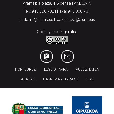
Arantzibia plaza, 4-5 behea | ANDOAIN
Tel.: 943 300 732 | Faxa: 943 300 731
andoain@aiurri.eus | idazkaritza@aiurri.eus
Codesyntaxek garatua
HONI BURUZ
LEGE OHARRA
PUBLIZITATEA
ARAUAK
HARREMANETARAKO
RSS