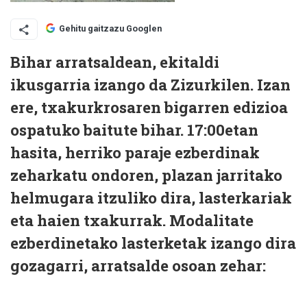
Gehitu gaitzazu Googlen
Bihar arratsaldean, ekitaldi
ikusgarria izango da Zizurkilen. Izan
ere, txakurkrosaren bigarren edizioa
ospatuko baitute bihar. 17:00etan
hasita, herriko paraje ezberdinak
zeharkatu ondoren, plazan jarritako
helmugara itzuliko dira, lasterkariak
eta haien txakurrak. Modalitate
ezberdinetako lasterketak izango dira
gozagarri, arratsalde osoan zehar: