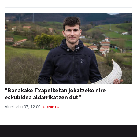
"Banakako Txapelketan jokatzeko nire
eskubidea aldarrikatzen dut"
Aiurri
abu 07, 12:00
URNIETA