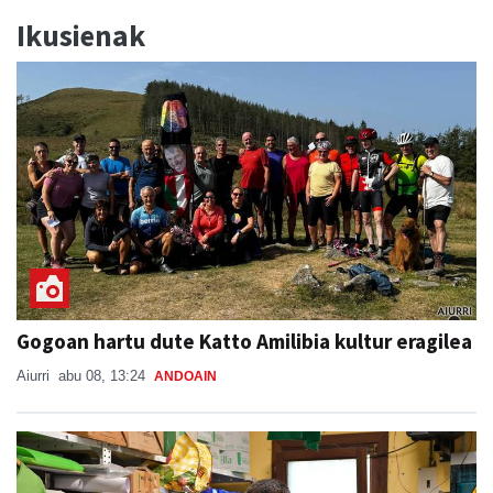
Ikusienak
Gogoan hartu dute Katto Amilibia kultur eragilea
Aiurri
abu 08, 13:24
ANDOAIN