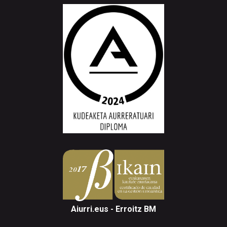
Aiurri.eus - Erroitz BM