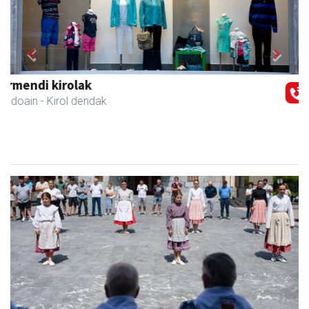
Previous
Next
Guria
Urnieta
- Jatetxeak