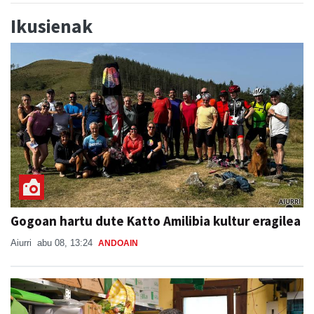
Ikusienak
Gogoan hartu dute Katto Amilibia kultur eragilea
Aiurri
abu 08, 13:24
ANDOAIN