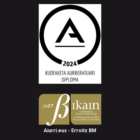
Aiurri.eus - Erroitz BM