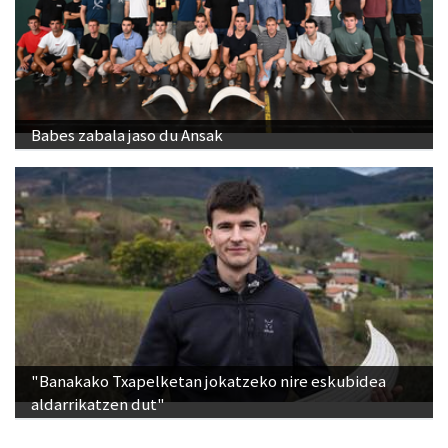
Babes zabala jaso du Ansak
"Banakako Txapelketan jokatzeko nire eskubidea
aldarrikatzen dut"