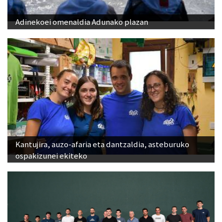
Adinekoei omenaldia Adunako plazan
Kantujira, auzo-afaria eta dantzaldia, asteburuko
ospakizunei ekiteko