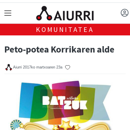
KOMUNITATEA
Peto-potea Korrikaren alde
Aiurri
2017ko martxoaren 23a