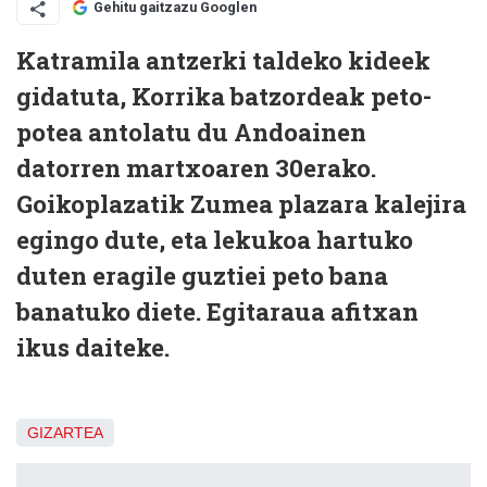
Gehitu gaitzazu Googlen
Katramila antzerki taldeko kideek
gidatuta, Korrika batzordeak peto-
potea antolatu du Andoainen
datorren martxoaren 30erako.
Goikoplazatik Zumea plazara kalejira
egingo dute, eta lekukoa hartuko
duten eragile guztiei peto bana
banatuko diete. Egitaraua afitxan
ikus daiteke.
GIZARTEA