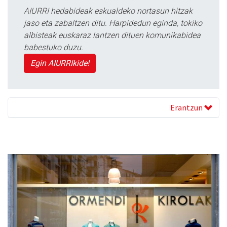
AIURRI hedabideak eskualdeko nortasun hitzak
jaso eta zabaltzen ditu. Harpidedun eginda, tokiko
albisteak euskaraz lantzen dituen komunikabidea
babestuko duzu.
Egin AIURRIkide!
Erantzun