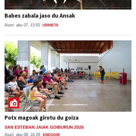
Babes zabala jaso du Ansak
Aiurri
abu 07, 13:55
URNIETA
Potx magoak girotu du goiza
SAN ESTEBAN JAIAK GOIBURUN 2026
Aiurri
abu 08, 16:28
ANDOAIN