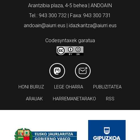
Arantzibia plaza, 4-5 behea | ANDOAIN
Tel.: 943 300 732 | Faxa: 943 300 731
andoain@aiurri.eus | idazkaritza@aiurri.eus
Codesyntaxek garatua
HONI BURUZ
LEGE OHARRA
PUBLIZITATEA
ARAUAK
HARREMANETARAKO
RSS