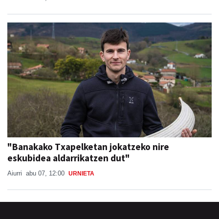
"Banakako Txapelketan jokatzeko nire
eskubidea aldarrikatzen dut"
Aiurri
abu 07, 12:00
URNIETA