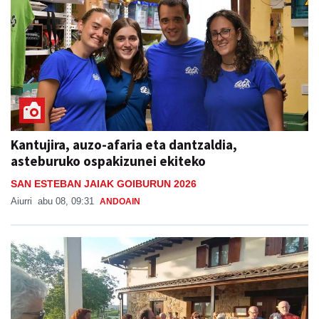
Kantujira, auzo-afaria eta dantzaldia,
asteburuko ospakizunei ekiteko
SAN ESTEBAN JAIAK GOIBURUN 2026
Aiurri
abu 08, 09:31
ANDOAIN