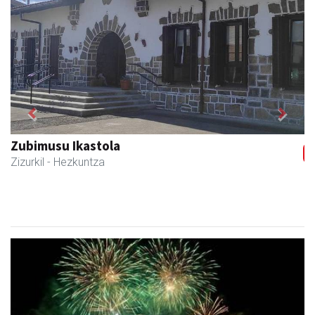
Previous
Next
Zubimusu Ikastola
Zizurkil
- Hezkuntza