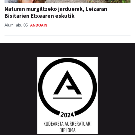
Naturan murgiltzeko jarduerak, Leizaran
Bisitarien Etxearen eskutik
Aiurri
abu 05
ANDOAIN