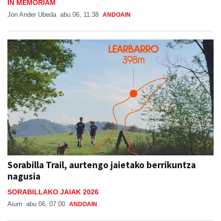
IN MEMORIAM
Jon Ander Ubeda
abu 06, 11:38
ANDOAIN
Sorabilla Trail, aurtengo jaietako berrikuntza
nagusia
SORABILLAKO JAIAK 2026
Aiurri
abu 06, 07:00
ANDOAIN