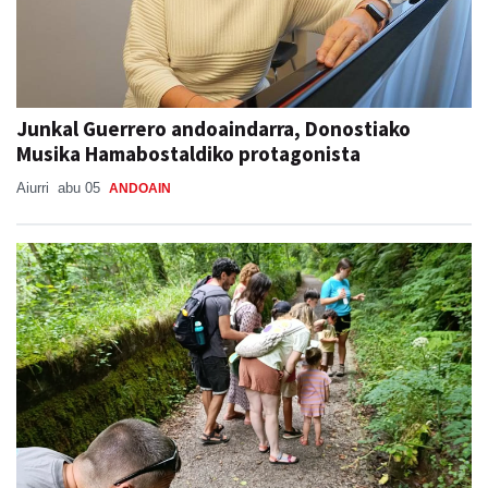
Junkal Guerrero andoaindarra, Donostiako
Musika Hamabostaldiko protagonista
Aiurri
abu 05
ANDOAIN