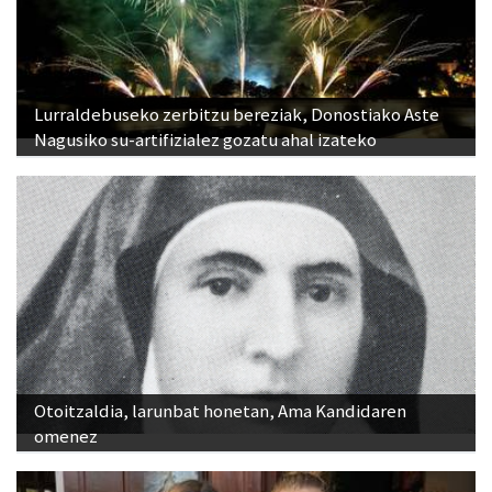
Lurraldebuseko zerbitzu bereziak, Donostiako Aste
Nagusiko su-artifizialez gozatu ahal izateko
Otoitzaldia, larunbat honetan, Ama Kandidaren
omenez