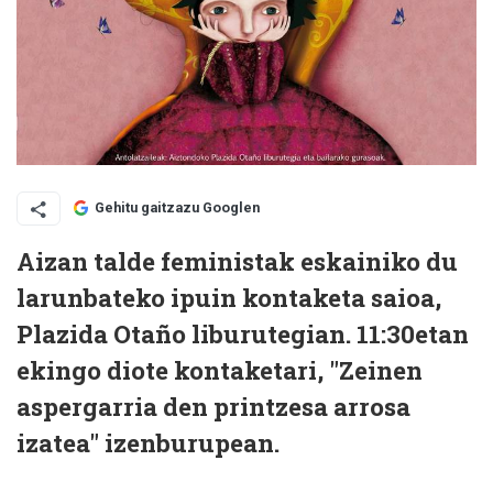
Gehitu gaitzazu Googlen
Aizan talde feministak eskainiko du
larunbateko ipuin kontaketa saioa,
Plazida Otaño liburutegian. 11:30etan
ekingo diote kontaketari, "Zeinen
aspergarria den printzesa arrosa
izatea" izenburupean.