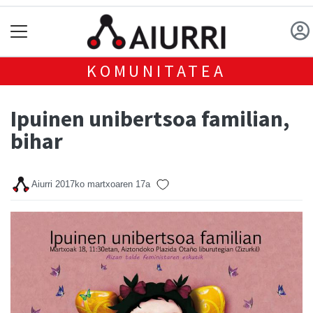
KOMUNITATEA
Ipuinen unibertsoa familian,
bihar
Aiurri
2017ko martxoaren 17a