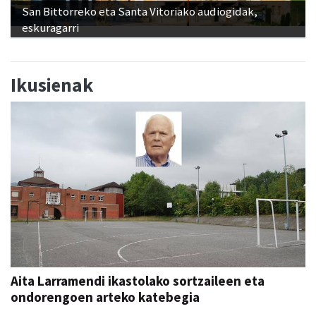
San Bittorreko eta Santa Vitoriako audiogidak,
eskuragarri
Ikusienak
Aita Larramendi ikastolako sortzaileen eta
ondorengoen arteko katebegia