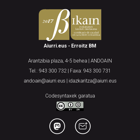
Aiurri.eus - Erroitz BM
Arantzibia plaza, 4-5 behea | ANDOAIN
Tel.: 943 300 732 | Faxa: 943 300 731
andoain@aiurri.eus | idazkaritza@aiurri.eus
Codesyntaxek garatua