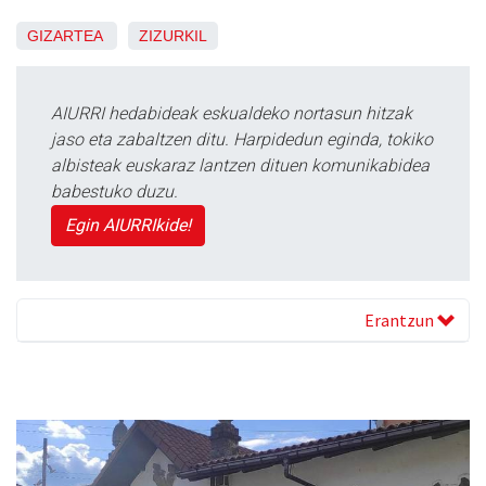
GIZARTEA
ZIZURKIL
AIURRI hedabideak eskualdeko nortasun hitzak
jaso eta zabaltzen ditu. Harpidedun eginda, tokiko
albisteak euskaraz lantzen dituen komunikabidea
babestuko duzu.
Egin AIURRIkide!
Erantzun