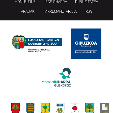
HONI BURUZ
LEGE OHARRA
PUBLIZITATEA
ARAUAK
HARREMANETARAKO
RSS