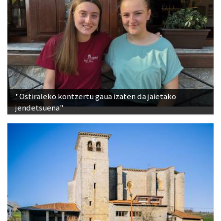
"Ostiraleko kontzertu gaua izaten da jaietako
jendetsuena"