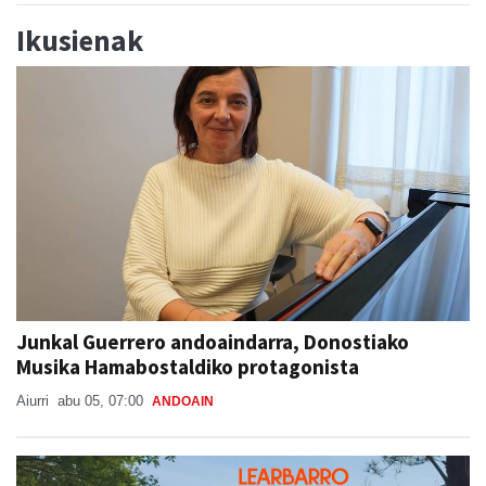
Ikusienak
Junkal Guerrero andoaindarra, Donostiako
Musika Hamabostaldiko protagonista
Aiurri
abu 05, 07:00
ANDOAIN