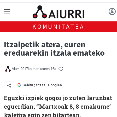
KOMUNITATEA
Itzalpetik atera, euren
ereduarekin itzala emateko
Aiurri
2017ko martxoaren 16a
Gehitu gaitzazu Googlen
Eguzki izpiek gogor jo zuten larunbat
eguerdian, “Martxoak 8, 8 emakume’
kalejira egin zen bitartean.