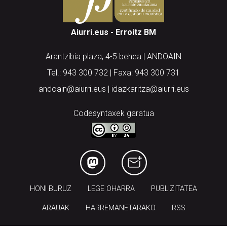
Aiurri.eus - Erroitz BM
Arantzibia plaza, 4-5 behea | ANDOAIN
Tel.: 943 300 732 | Faxa: 943 300 731
andoain@aiurri.eus | idazkaritza@aiurri.eus
Codesyntaxek garatua
HONI BURUZ
LEGE OHARRA
PUBLIZITATEA
ARAUAK
HARREMANETARAKO
RSS