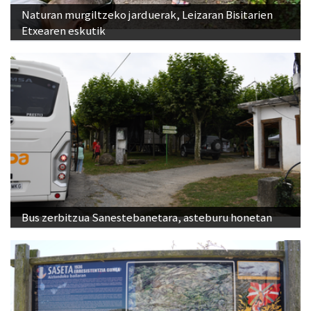
Naturan murgiltzeko jarduerak, Leizaran Bisitarien
Etxearen eskutik
Bus zerbitzua Sanestebanetara, asteburu honetan