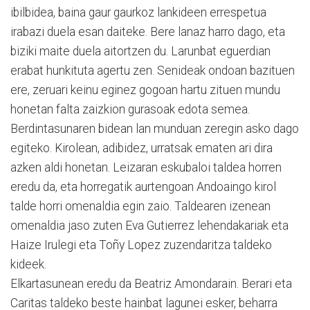
ibilbidea, baina gaur gaurkoz lankideen errespetua
irabazi duela esan daiteke. Bere lanaz harro dago, eta
biziki maite duela aitortzen du. Larunbat eguerdian
erabat hunkituta agertu zen. Senideak ondoan bazituen
ere, zeruari keinu eginez gogoan hartu zituen mundu
honetan falta zaizkion gurasoak edota semea.
Berdintasunaren bidean lan munduan zeregin asko dago
egiteko. Kirolean, adibidez, urratsak ematen ari dira
azken aldi honetan. Leizaran eskubaloi taldea horren
eredu da, eta horregatik aurtengoan Andoaingo kirol
talde horri omenaldia egin zaio. Taldearen izenean
omenaldia jaso zuten Eva Gutierrez lehendakariak eta
Haize Irulegi eta Toñy Lopez zuzendaritza taldeko
kideek.
Elkartasunean eredu da Beatriz Amondarain. Berari eta
Caritas taldeko beste hainbat lagunei esker, beharra