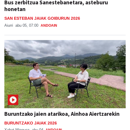
Bus zerbitzua Sanestebanetara, asteburu
honetan
SAN ESTEBAN JAIAK GOIBURUN 2026
Aiurri
abu 05, 07:00
ANDOAIN
Buruntzako jaien atarikoa, Ainhoa Aiertzarekin
BURUNTZAKO JAIAK 2026
Xabat Minguez
abu 04