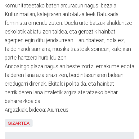
komunitateetako baten arduradun nagusi bezala.
Kultur mailan, kalejiraren antolatzaileek Batukada
feminista omendu zuten. Duela urte batzuk ahalduntze
eskolatik abiatu zen taldea, eta geroztik hainbat
agerpen egin ditu jendaurrean. Larunbatean, nola ez,
talde handi samarra, musika trasteak soinean, kalejiran
parte hartzera hurbildu zen.
Andoaingo plaza nagusian beste zortzi emakume edota
talderen lana azalerazi zen, berdintasunaren bidean
eredugarri direnak. Ekitaldi polita da, eta hainbat
herrikideren lana itzaletik argira ateratzeko behar
beharrezkoa da.
Argazkiak, bideoa: Aiurri.eus
GIZARTEA