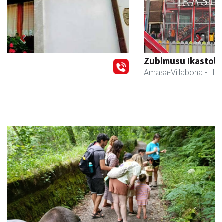
Previous
Next
Zubimusu Ikastola
Amasa-Villabona
- Hezkuntza