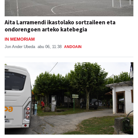
Aita Larramendi ikastolako sortzaileen eta
ondorengoen arteko katebegia
IN MEMORIAM
Jon Ander Ubeda
abu 06, 11:38
ANDOAIN