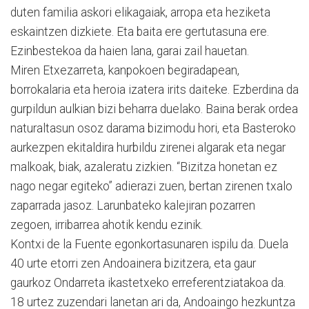
duten familia askori elikagaiak, arropa eta heziketa
eskaintzen dizkiete. Eta baita ere gertutasuna ere.
Ezinbestekoa da haien lana, garai zail hauetan.
Miren Etxezarreta, kanpokoen begiradapean,
borrokalaria eta heroia izatera irits daiteke. Ezberdina da
gurpildun aulkian bizi beharra duelako. Baina berak ordea
naturaltasun osoz darama bizimodu hori, eta Basteroko
aurkezpen ekitaldira hurbildu zirenei algarak eta negar
malkoak, biak, azaleratu zizkien. “Bizitza honetan ez
nago negar egiteko” adierazi zuen, bertan zirenen txalo
zaparrada jasoz. Larunbateko kalejiran pozarren
zegoen, irribarrea ahotik kendu ezinik.
Kontxi de la Fuente egonkortasunaren ispilu da. Duela
40 urte etorri zen Andoainera bizitzera, eta gaur
gaurkoz Ondarreta ikastetxeko erreferentziatakoa da.
18 urtez zuzendari lanetan ari da, Andoaingo hezkuntza