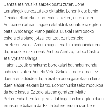
Dantza eta musika saioek osatu zuten, Jone
Larrañagak aurkeztutako ekitaldia. Lehenik eta behin
Deiadar elkartekoak omendu zituzten, eurei esker
Andoainen urtean dagoen ekitaldirik sonatuena egiten
baita: Andoaingo Piano jaialdia. Euskal Herri osoko
eskola eta piano jotzaileentzat ezinbesteko
erreferentzia da. Ardura nagusiena hiru andoaindarrena
da, hirurak emakumeak: Ainhoa Aiertza, Txitxu Castro
eta Myriam Ulanga.
Haien atzetik emakume borrokalari bat nabarmendu
nahi izan zuten: Angela Velo. Sekula amore eman ez
duenaren adibidea da, ia bizitza osoa gaixotasun larria
duen alabari eskaini baitio. Edonor hunkitzeko modukoa
da bere kasua. Ez zaio atzean geratzen Maite
Belamendia herri langilea. Udal brigadan lan egiten duen
emakume bakarra da. Ez da batere erraza izan bere