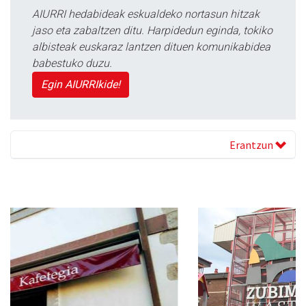
AIURRI hedabideak eskualdeko nortasun hitzak
jaso eta zabaltzen ditu. Harpidedun eginda, tokiko
albisteak euskaraz lantzen dituen komunikabidea
babestuko duzu.
Egin AIURRIkide!
Erantzun