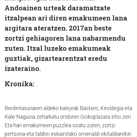
Andoainen urteak daramatzate
itzalpean ari diren emakumeen lana
argitara ateratzen. 2017an beste
zortzi gehiagoren lana nabarmendu
zuten. Itzal luzeko emakumeak
guztiak, gizartearentzat eredu
izateraino.
Kronika:
Berdintasunaren aldeko kalejirak Bastero, Kiroldegia eta
Kale Nagusia zeharkatu ondoren Goikoplazara iritsi zen.
Eta han emakumeen puzzlea osatu zuten, zortzi
pertsona eta taldrei eskainitako omenaldi ekitaldiarekin.