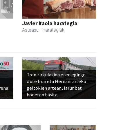
Javier Iraola harategia
Asteasu
- Harategiak
Tren zirkulazioa eten egingo
dute Irun eta Hernani arteko
rena
geltokien artean, larunbat
honetan hasita