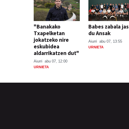
"Banakako
Babes zabala ja
Txapelketan
du Ansak
jokatzeko nire
Aiurri
abu 07, 13:55
eskubidea
URNIETA
aldarrikatzen dut"
Aiurri
abu 07, 12:00
URNIETA