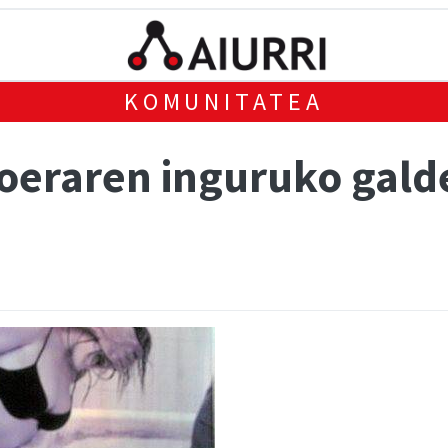
KOMUNITATEA
oeraren inguruko galde