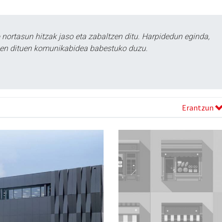
ortasun hitzak jaso eta zabaltzen ditu. Harpidedun eginda,
tzen dituen komunikabidea babestuko duzu.
Erantzun