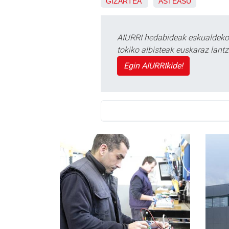
GIZARTEA
ASTEASU
AIURRI hedabideak eskualdeko n
tokiko albisteak euskaraz lan
Egin AIURRIkide!