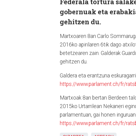
Federala tortura salake
gobernuak eta erabakia
gehitzen du.
Martxoaren 8an Carlo Sommaruga
2016ko apirilaren 6tik dago atxil
betetzearen zain. Galderak Guardi
gehitzen du.
Galdera eta erantzuna eskuragar
https://www.parlament.ch/fr/rat
Martxoak 8an bertan Berdeen tald
2015ko Urtarrilean Nekaneri egin
parlamentuan, gai honen inguruan 
https://www.parlament.ch/fr/rat