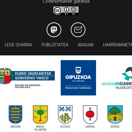
Codesyntaxek garatua
LEGE OHARRA
PUBLIZITATEA
ARAUAK
HARREMANET