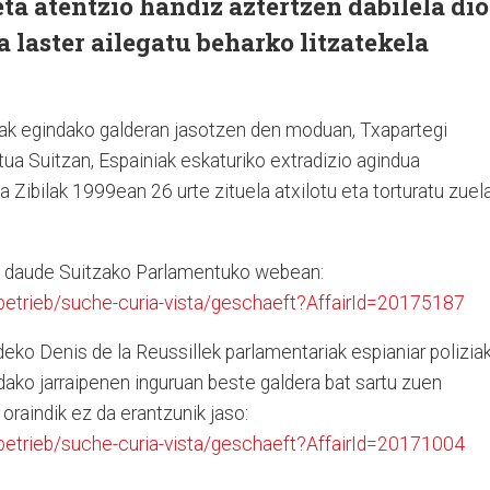
ta atentzio handiz aztertzen dabilela dio
 laster ailegatu beharko litzatekela
k egindako galderan jasotzen den moduan, Txapartegi
otua Suitzan, Espainiak eskaturiko extradizio agindua
a Zibilak 1999ean 26 urte zituela atxilotu eta torturatu zuel
ri daude Suitzako Parlamentuko webean:
sbetrieb/suche-curia-vista/geschaeft?AffairId=20175187
eko Denis de la Reussillek parlamentariak espianiar polizia
dako jarraipenen inguruan beste galdera bat sartu zuen
oraindik ez da erantzunik jaso:
sbetrieb/suche-curia-vista/geschaeft?AffairId=20171004