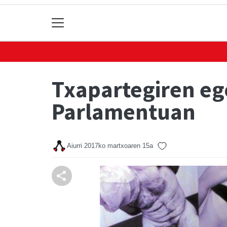
Txapartegiren eg
Parlamentuan
Aiurri
2017ko martxoaren 15a