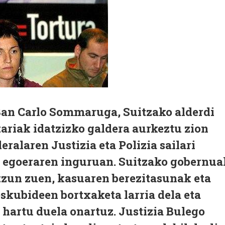
an Carlo Sommaruga, Suitzako alderdi
ariak idatzizko galdera aurkeztu zion
ralaren Justizia eta Polizia sailari
 egoeraren inguruan. Suitzako gobernua
zun zuen, kasuaren berezitasunak eta
eskubideen bortxaketa larria dela eta
 hartu duela onartuz. Justizia Bulego