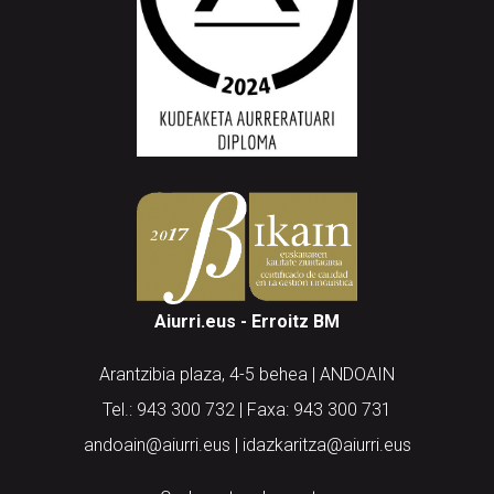
Aiurri.eus - Erroitz BM
Arantzibia plaza, 4-5 behea | ANDOAIN
Tel.: 943 300 732 | Faxa: 943 300 731
andoain@aiurri.eus | idazkaritza@aiurri.eus