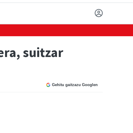
ra, suitzar
Gehitu gaitzazu Googlen