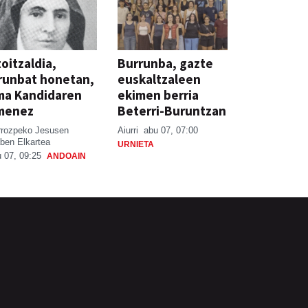
oitzaldia,
Burrunba, gazte
runbat honetan,
euskaltzaleen
ma Kandidaren
ekimen berria
menez
Beterri-Buruntzan
rrozpeko Jesusen
Aiurri
abu 07, 07:00
ben Elkartea
URNIETA
 07, 09:25
ANDOAIN