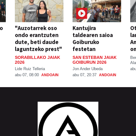
so
"Auzotarrek oso
Kantujira
Ot
ondo erantzuten
taldearen saioa
la
dute, beti daude
Goiburuko
A
laguntzeko prest"
festetan
o
SORABILLAKO JAIAK
SAN ESTEBAN JAIAK
Be
2026
GOIBURUN 2026
Ala
Lide Ruiz Telleria
Jon Ander Ubeda
abu
abu 07, 08:00
abu 07, 20:37
ANDOAIN
ANDOAIN