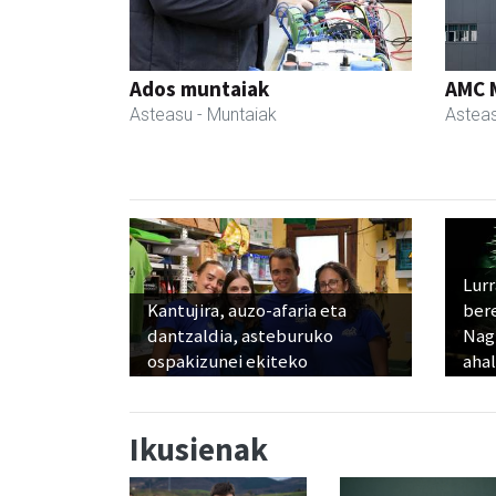
Ados muntaiak
AMC 
Asteasu
- Muntaiak
Astea
Lur
Kantujira, auzo-afaria eta
ber
dantzaldia, asteburuko
Nagu
ospakizunei ekiteko
ahal
Ikusienak