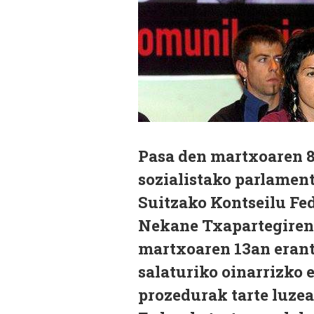
Pasa den martxoaren 8
sozialistako parlament
Suitzako Kontseilu Fede
Nekane Txapartegiren
martxoaren 13an erant
salaturiko oinarrizko 
prozedurak tarte luzea