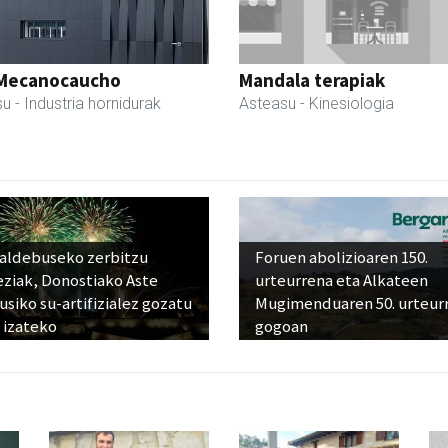
Mecanocaucho
Mandala terapiak
su
- Industria hornidurak
Asteasu
- Kinesiologia
raldebuseko zerbitzu
Foruen abolizioaren 150.
eziak, Donostiako Aste
urteurrena eta Alkateen
siko su-artifizialez gozatu
Mugimenduaren 50. urteur
 izateko
gogoan