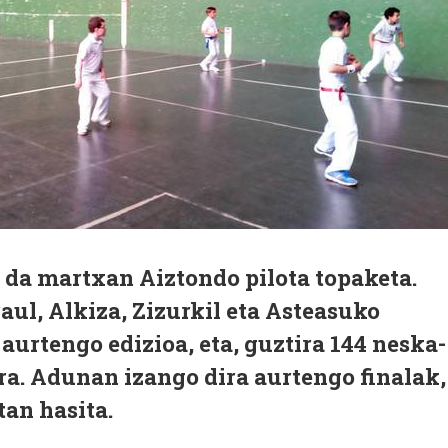
 da martxan Aiztondo pilota topaketa.
aul, Alkiza, Zizurkil eta Asteasuko
aurtengo edizioa, eta, guztira 144 neska-
ra. Adunan izango dira aurtengo finalak,
tan hasita.