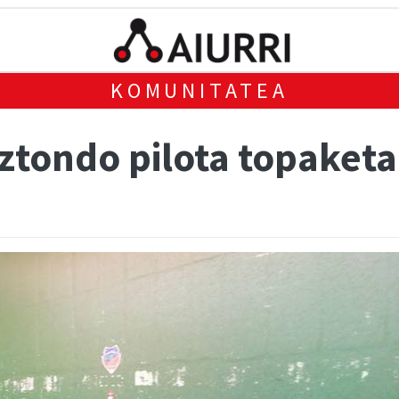
KOMUNITATEA
ztondo pilota topaketa