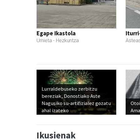
Egape Ikastola
Iturr
Urnieta
- Hezkuntza
Astea
Lurraldebuseko zerbitzu
bereziak, Donostiako Aste
Nagusiko su-artifizialez gozatu
Otoi
ahal izateko
Ama
Ikusienak