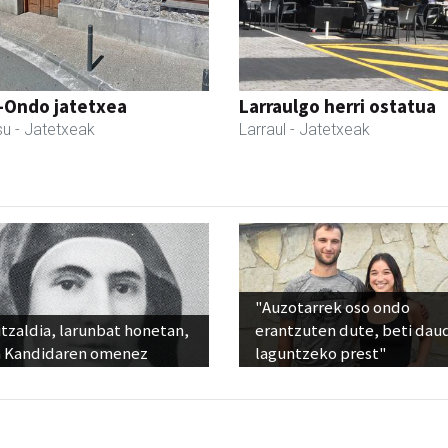
i-Ondo jatetxea
Larraulgo herri ostatua
su
- Jatetxeak
Larraul
- Jatetxeak
"Auzotarrek oso ondo
tzaldia, larunbat honetan,
erantzuten dute, beti dau
 Kandidaren omenez
laguntzeko prest"