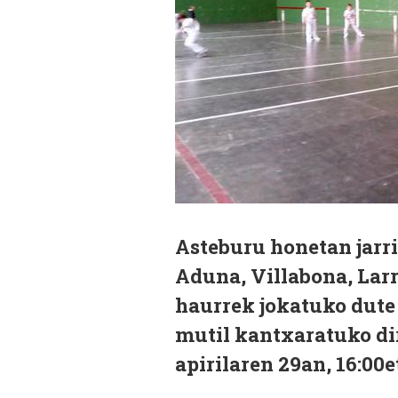
Asteburu honetan jarri
Aduna, Villabona, Larr
haurrek jokatuko dute 
mutil kantxaratuko di
apirilaren 29an, 16:00e