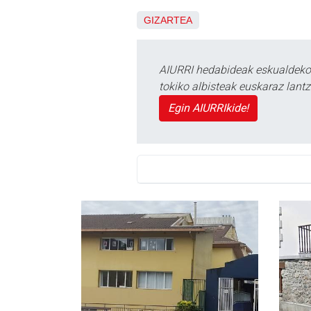
GIZARTEA
AIURRI hedabideak eskualdeko n
tokiko albisteak euskaraz lan
Egin AIURRIkide!