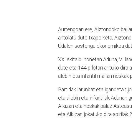
Aurtengoan ere, Aiztondoko baila
antolatu dute txapelketa, Aizton
Udalen sostengu ekonomikoa dute
XX. ekitaldi honetan Aduna, Villab
dute eta 144 pilotari arituko dira
alebin eta infantil mailan neskak 
Partidak larunbat eta igandetan j
eta alebin eta infantilak Adunan 
Alkizan eta neskak palaz Asteasun
eta Alkizan jokatuko dira apirilak