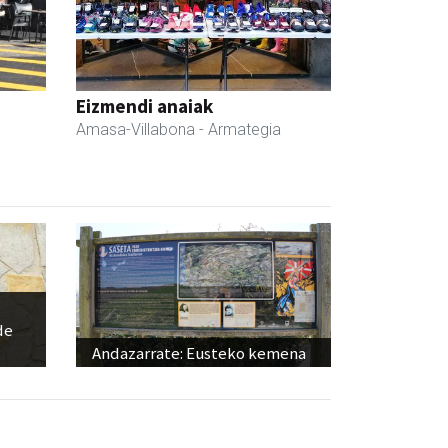
Eizmendi anaiak
Amasa-Villabona
- Armategia
de
Andazarrate: Eusteko kemena