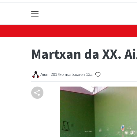
Martxan da XX. Ai
Aiurri
2017ko martxoaren 13a