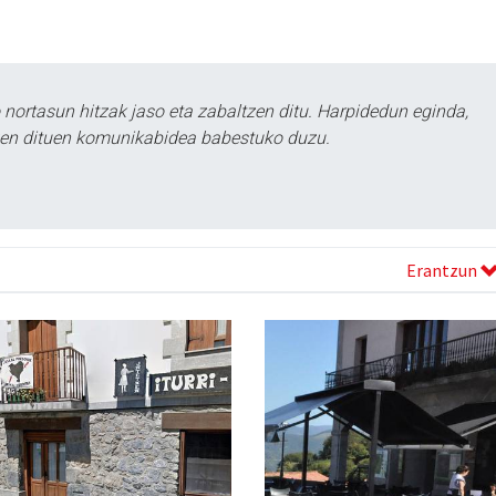
ortasun hitzak jaso eta zabaltzen ditu. Harpidedun eginda,
tzen dituen komunikabidea babestuko duzu.
Erantzun