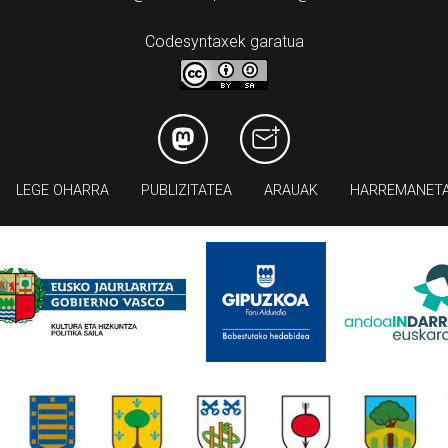
Codesyntaxek garatua
LEGE OHARRA
PUBLIZITATEA
ARAUAK
HARREMANET