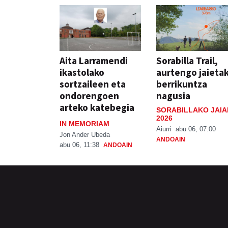
Aita Larramendi
Sorabilla Trail,
ikastolako
aurtengo jaieta
sortzaileen eta
berrikuntza
ondorengoen
nagusia
arteko katebegia
SORABILLAKO JAIA
2026
IN MEMORIAM
Aiurri
abu 06, 07:00
Jon Ander Ubeda
ANDOAIN
abu 06, 11:38
ANDOAIN