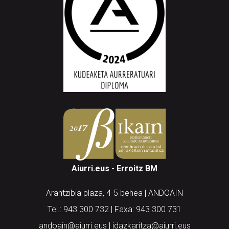
Aiurri.eus - Erroitz BM
Arantzibia plaza, 4-5 behea | ANDOAIN
Tel.: 943 300 732 | Faxa: 943 300 731
andoain@aiurri.eus | idazkaritza@aiurri.eus