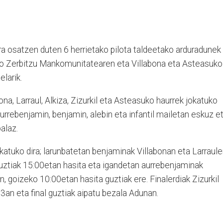
ra osatzen duten 6 herrietako pilota taldeetako arduradunek
do Zerbitzu Mankomunitatearen eta Villabona eta Asteasuko
larik.
ona, Larraul, Alkiza, Zizurkil eta Asteasuko haurrek jokatuko
 aurrebenjamin, benjamin, alebin eta infantil mailetan eskuz e
palaz.
okatuko dira; larunbatetan benjaminak Villabonan eta Larraul
guztiak 15:00etan hasita eta igandetan aurrebenjaminak
, goizeko 10:00etan hasita guztiak ere. Finalerdiak Zizurkil
 23an eta final guztiak aipatu bezala Adunan.