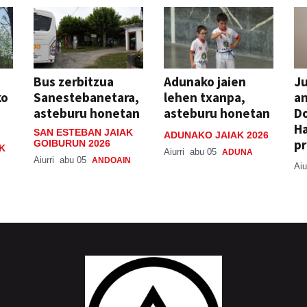
Bus zerbitzua
Adunako jaien
Ju
ko
Sanestebanetara,
lehen txanpa,
an
asteburu honetan
asteburu honetan
Do
H
SAN ESTEBAN JAIAK
ADUNAKO JAIAK 2026
pr
GOIBURUN 2026
K
Aiurri
abu 05
ADUNA
Aiurri
abu 05
ANDOAIN
Aiu