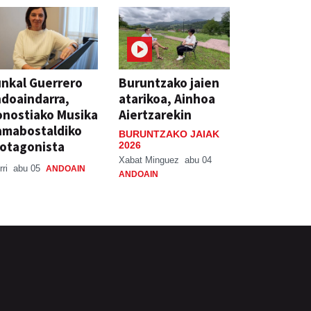
nkal Guerrero
Buruntzako jaien
doaindarra,
atarikoa, Ainhoa
nostiako Musika
Aiertzarekin
amabostaldiko
BURUNTZAKO JAIAK
otagonista
2026
Xabat Minguez
abu 04
rri
abu 05
ANDOAIN
ANDOAIN