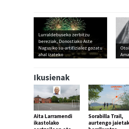
Lurraldebuseko zerbitzu
bereziak, Donostiako Aste
Nagusiko su-artifizialez gozatu
Otoi
ahal izateko
Ama
Ikusienak
Aita Larramendi
Sorabilla Trail,
ikastolako
aurtengo jaieta