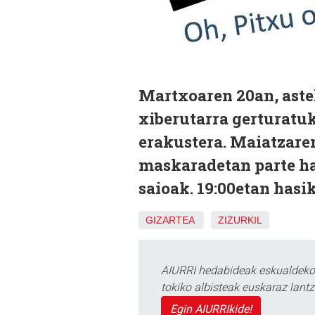
Martxoaren 20an, aste
xiberutarra gerturatu
erakustera. Maiatzare
maskaradetan parte ha
saioak. 19:00etan hasi
GIZARTEA
ZIZURKIL
AIURRI hedabideak eskualdeko n
tokiko albisteak euskaraz lan
Egin AIURRIkide!