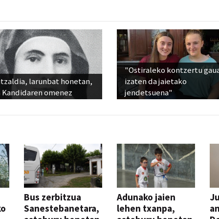
"Ostiraleko kontzertu gau
tzaldia, larunbat honetan,
izaten da jaietako
 Kandidaren omenez
jendetsuena"
Bus zerbitzua
Adunako jaien
Ju
ko
Sanestebanetara,
lehen txanpa,
an