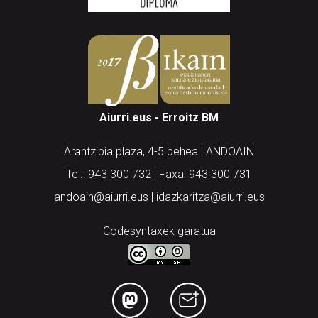
Aiurri.eus - Erroitz BM
Arantzibia plaza, 4-5 behea | ANDOAIN
Tel.: 943 300 732 | Faxa: 943 300 731
andoain@aiurri.eus | idazkaritza@aiurri.eus
Codesyntaxek garatua