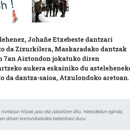
lehenez, Johañe Etxebeste dantzari
ko da Zizurkilera, Maskaradako dantzak
n 7an Aiztondon jokatuko diren
rtzeko aukera eskainiko du astelehenek
ko da dantza-saioa, Atxulondoko aretoan.
ortasun hitzak jaso eta zabaltzen ditu. Harpidedun eginda,
tzen dituen komunikabidea babestuko duzu.