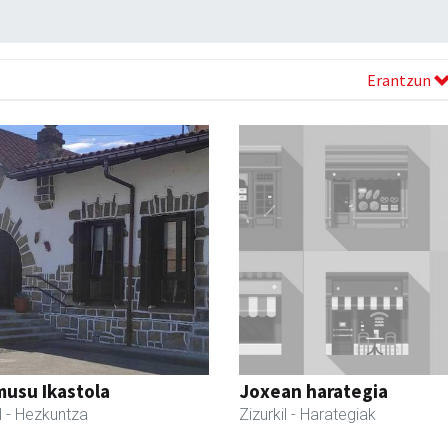
Erantzun
usu Ikastola
Joxean harategia
l
- Hezkuntza
Zizurkil
- Harategiak