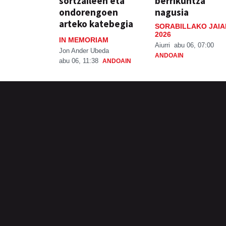
sortzaileen eta
berrikuntza
ondorengoen
nagusia
arteko katebegia
SORABILLAKO JAIA
2026
IN MEMORIAM
Aiurri
abu 06, 07:00
Jon Ander Ubeda
ANDOAIN
abu 06, 11:38
ANDOAIN