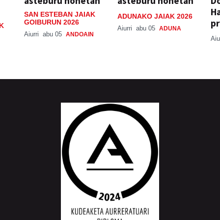
asteburu honetan
asteburu honetan
Do
H
SAN ESTEBAN JAIAK
ADUNAKO JAIAK 2026
pr
GOIBURUN 2026
K
Aiurri
abu 05
ADUNA
Aiurri
abu 05
ANDOAIN
Aiu