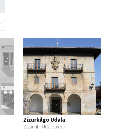
Zizurkilgo Udala
Zizurkil
- Udaletxeak