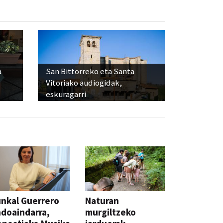
a
San Bittorreko eta Santa
Vitoriako audiogidak,
eskuragarri
nkal Guerrero
Naturan
doaindarra,
murgiltzeko