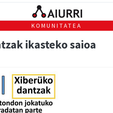
KOMUNITATEA
zak ikasteko saioa