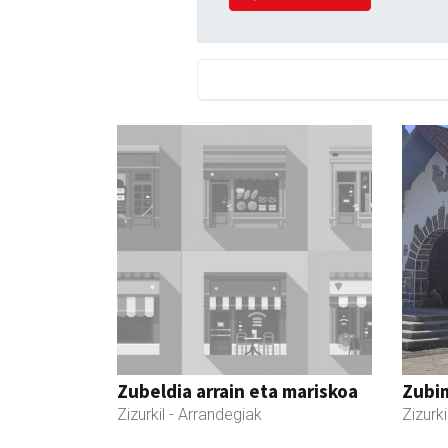
Zubeldia arrain eta mariskoa
Zubim
Zizurkil
- Arrandegiak
Zizurki