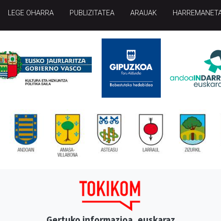
LEGE OHARRA
PUBLIZITATEA
ARAUAK
HARREMANET
Gertuko informazioa, euskaraz