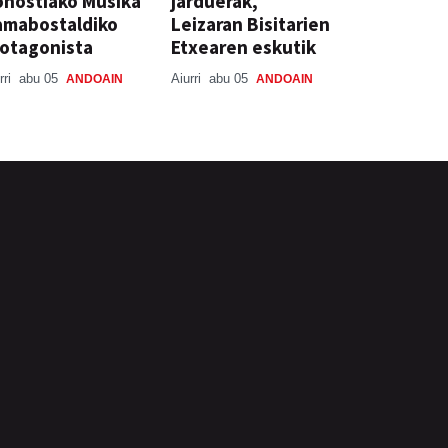
nostiako Musika
jarduerak,
amabostaldiko
Leizaran Bisitarien
otagonista
Etxearen eskutik
rri
abu 05
Aiurri
abu 05
ANDOAIN
ANDOAIN