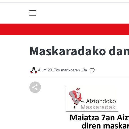
Maskaradako dant
Aiurri
2017ko martxoaren 13a