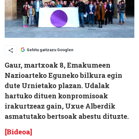
Gehitu gaitzazu Googlen
Gaur, martxoak 8, Emakumeen
Nazioarteko Eguneko bilkura egin
dute Urnietako plazan. Udalak
hartuko dituen konpromisoak
irakurtzeaz gain, Uxue Alberdik
asmatutako bertsoak abestu dituzte.
[Bideoa]