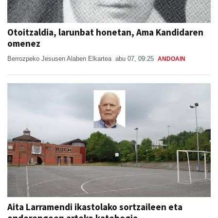
Otoitzaldia, larunbat honetan, Ama Kandidaren
omenez
Berrozpeko Jesusen Alaben Elkartea
abu 07, 09:25
ANDOAIN
Aita Larramendi ikastolako sortzaileen eta
ondorengoen arteko katebegia