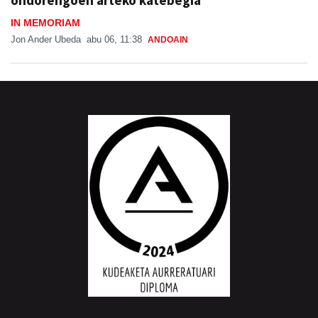
IN MEMORIAM
Jon Ander Ubeda
abu 06, 11:38
ANDOAIN