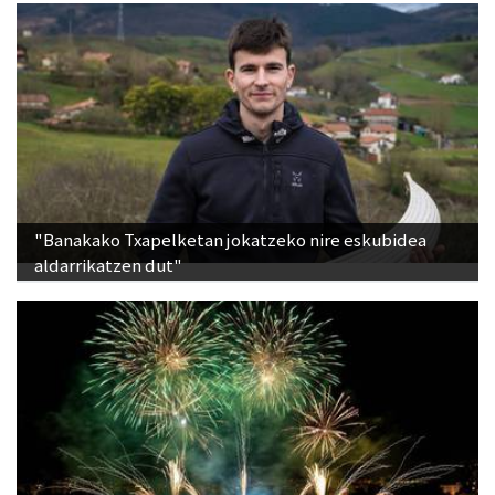
"Banakako Txapelketan jokatzeko nire eskubidea
aldarrikatzen dut"