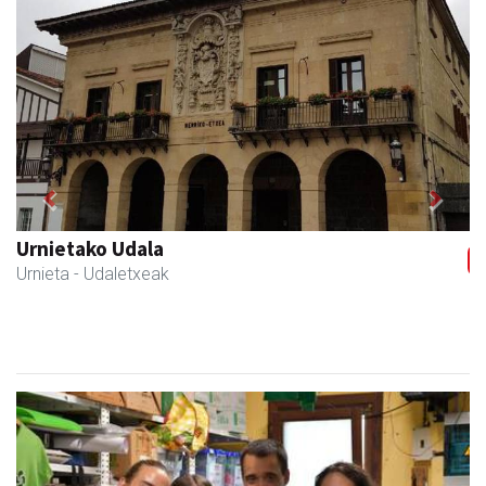
Previous
Next
Magale Ikastetxea
Urnieta
- Hezkuntza