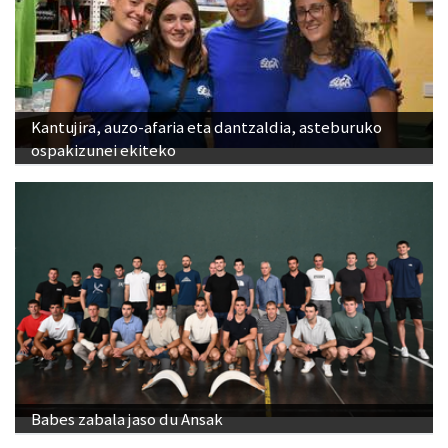
Kantujira, auzo-afaria eta dantzaldia, asteburuko
ospakizunei ekiteko
Babes zabala jaso du Ansak