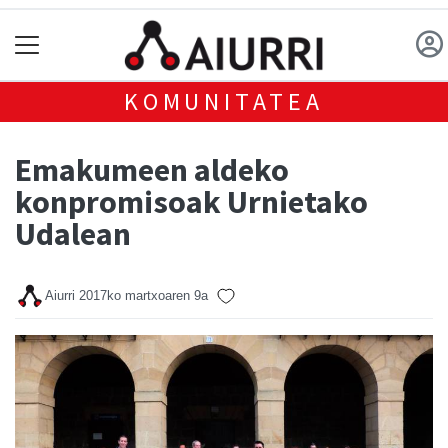
KOMUNITATEA
Emakumeen aldeko
konpromisoak Urnietako
Udalean
Aiurri
2017ko martxoaren 9a