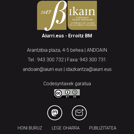
Aiurri.eus - Erroitz BM
Arantzibia plaza, 4-5 behea | ANDOAIN
Tel.: 943 300 732 | Faxa: 943 300 731
andoain@aiurri.eus | idazkaritza@aiurri.eus
Codesyntaxek garatua
HONI BURUZ
LEGE OHARRA
PUBLIZITATEA