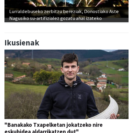
Lurraldebuseko zerbitzu bereziak, Donostiako Aste
Nagusiko su-artifizialez gozatu ahal izateko
Ikusienak
"Banakako Txapelketan jokatzeko nire
eskubidea aldarrikatzen dut"