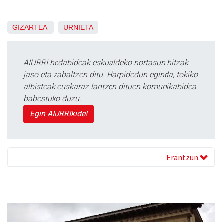
GIZARTEA
URNIETA
AIURRI hedabideak eskualdeko nortasun hitzak
jaso eta zabaltzen ditu. Harpidedun eginda, tokiko
albisteak euskaraz lantzen dituen komunikabidea
babestuko duzu.
Egin AIURRIkide!
Erantzun