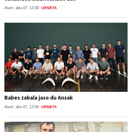
Aiurri
abu 07, 12:00
URNIETA
Babes zabala jaso du Ansak
Aiurri
abu 07, 13:55
URNIETA