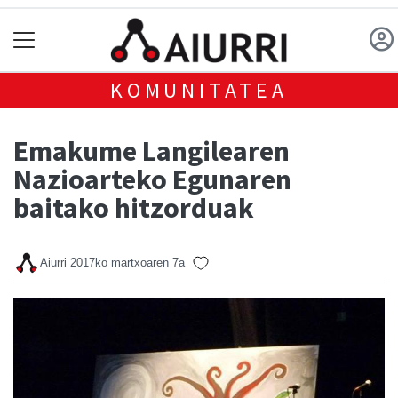
KOMUNITATEA
Emakume Langilearen
Nazioarteko Egunaren
baitako hitzorduak
Aiurri
2017ko martxoaren 7a