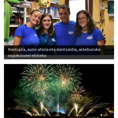
Kantujira, auzo-afaria eta dantzaldia, asteburuko
ospakizunei ekiteko