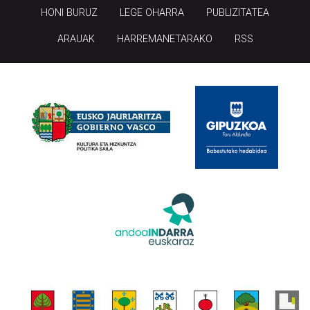
HONI BURUZ
LEGE OHARRA
PUBLIZITATEA
ARAUAK
HARREMANETARAKO
RSS