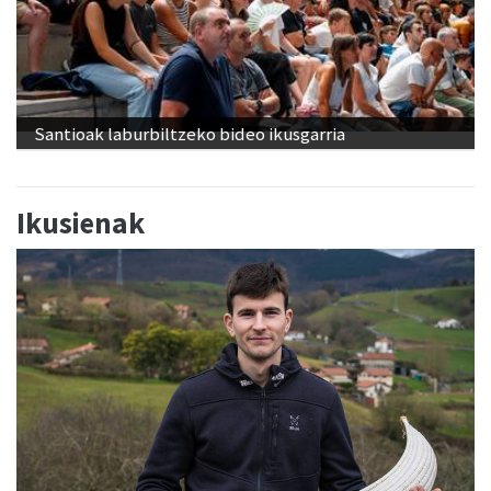
Santioak laburbiltzeko bideo ikusgarria
Ikusienak