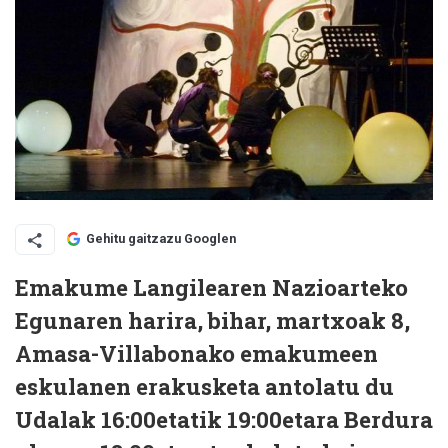
Gehitu gaitzazu Googlen
Emakume Langilearen Nazioarteko
Egunaren harira, bihar, martxoak 8,
Amasa-Villabonako emakumeen
eskulanen erakusketa antolatu du
Udalak 16:00etatik 19:00etara Berdura