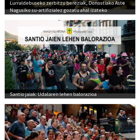
Lurraldebuseko zerbitzu bereziak, Donostiako Aste
Nagusiko su-artifizialez gozatu ahal izateko
Santio jaiak: Udalaren lehen balorazioa