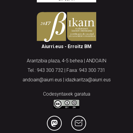
Aiurri.eus - Erroitz BM
Arantzibia plaza, 4-5 behea | ANDOAIN
Tel.: 943 300 732 | Faxa: 943 300 731
andoain@aiurri.eus | idazkaritza@aiurri.eus
Codesyntaxek garatua