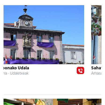
Previous
Next
Sahatsa belar-denda eta dietetika zentrua
Amasa-Villabona
- Belar-denda