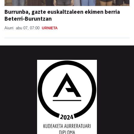
Burrunba, gazte euskaltzaleen ekimen berria
Beterri-Buruntzan
Aiurri
abu 07, 07:00
URNIETA