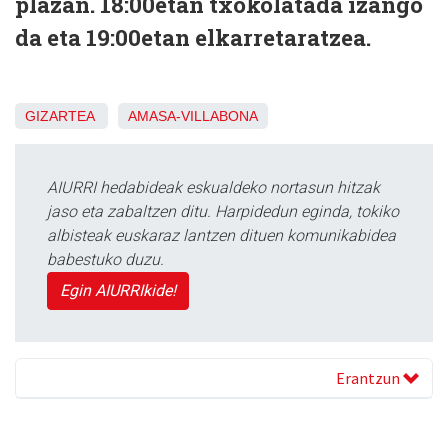
plazan. 18:00etan txokolatada izango
da eta 19:00etan elkarretaratzea.
GIZARTEA
AMASA-VILLABONA
AIURRI hedabideak eskualdeko nortasun hitzak
jaso eta zabaltzen ditu. Harpidedun eginda, tokiko
albisteak euskaraz lantzen dituen komunikabidea
babestuko duzu.
Egin AIURRIkide!
Erantzun