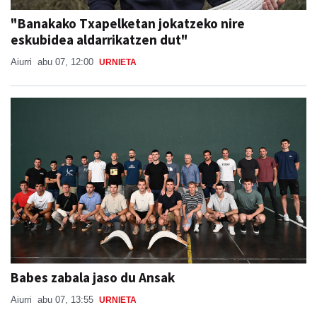
"Banakako Txapelketan jokatzeko nire
eskubidea aldarrikatzen dut"
Aiurri
abu 07, 12:00
URNIETA
Babes zabala jaso du Ansak
Aiurri
abu 07, 13:55
URNIETA